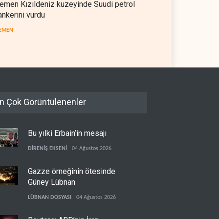
emen Kızıldeniz kuzeyinde Suudi petrol
ankerini vurdu
EMEN
n Çok Görüntülenenler
Bu yılki Erbain’in mesajı
DİRENİŞ EKSENİ
04 Ağustos 2026
Gazze örneğinin ötesinde
Güney Lübnan
LÜBNAN DOSYASI
04 Ağustos 2026