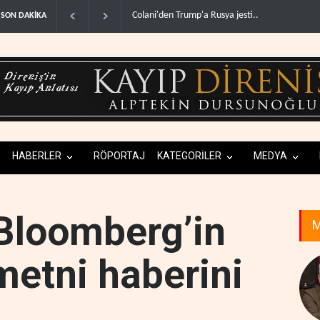
olani'den Trump'a Rusya jesti..
İsrail basınından terörist yerleşimcilere destek i
SON DAKİKA
HABERLER
RÖPORTAJ
KATEGORİLER
MEDYA
 Bloomberg’in
M
etni haberini