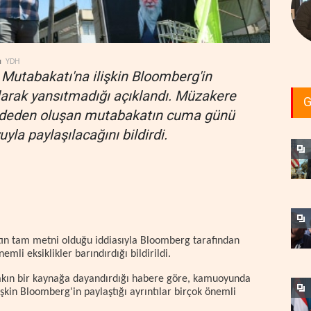
ı
YDH
 Mutabakatı'na ilişkin Bloomberg'in
larak yansıtmadığı açıklandı. Müzakere
G
addeden oluşan mutabakatın cuma günü
a paylaşılacağını bildirdi.
tın tam metni olduğu iddiasıyla Bloomberg tarafından
mli eksiklikler barındırdığı bildirildi.
akın bir kaynağa dayandırdığı habere göre, kamuoyunda
kin Bloomberg'in paylaştığı ayrıntılar birçok önemli