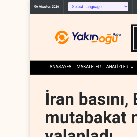
C
06 Ağustos 2026
ANASAYFA
MAKALELER
ANALİZLER
İran basını,
mutabakat m
yalanladı