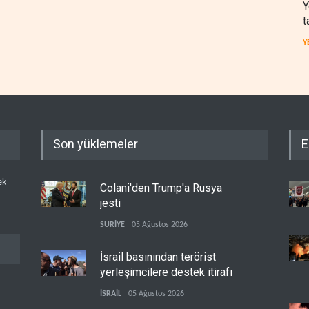
Y
t
Y
Son yüklemeler
E
ek
Colani'den Trump'a Rusya
jesti
SURİYE
05 Ağustos 2026
İsrail basınından terörist
yerleşimcilere destek itirafı
İSRAİL
05 Ağustos 2026