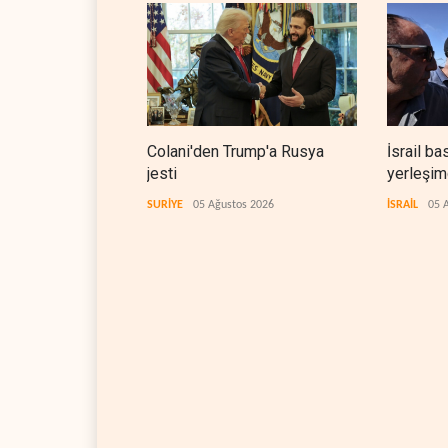
Colani'den Trump'a Rusya
İsrail ba
jesti
yerleşimc
SURİYE
05 Ağustos 2026
İSRAİL
05 