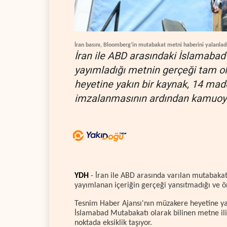
İran basını, Bloomberg’in mutabakat metni haberini yalanlad
İran ile ABD arasındaki İslamabad
yayımladığı metnin gerçeği tam o
heyetine yakın bir kaynak, 14 m
imzalanmasının ardından kamuoyuyl
YDH
- İran ile ABD arasında varılan mutabaka
yayımlanan içeriğin gerçeği yansıtmadığı ve öne
Tesnim Haber Ajansı'nın müzakere heyetine y
İslamabad Mutabakatı olarak bilinen metne iliş
noktada eksiklik taşıyor.