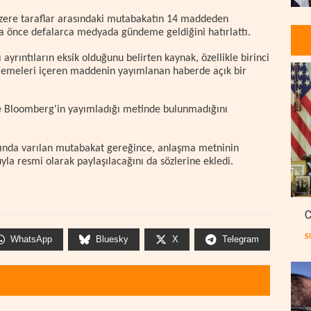
üzere taraflar arasındaki mutabakatın 14 maddeden
a önce defalarca medyada gündeme geldiğini hatırlattı.
ayrıntıların eksik olduğunu belirten kaynak, özellikle birinci
emeleri içeren maddenin yayımlanan haberde açık bir
 de Bloomberg'in yayımladığı metinde bulunmadığını
sında varılan mutabakat gereğince, anlaşma metninin
 resmi olarak paylaşılacağını da sözlerine ekledi.
C
S
WhatsApp
Bluesky
X
Telegram