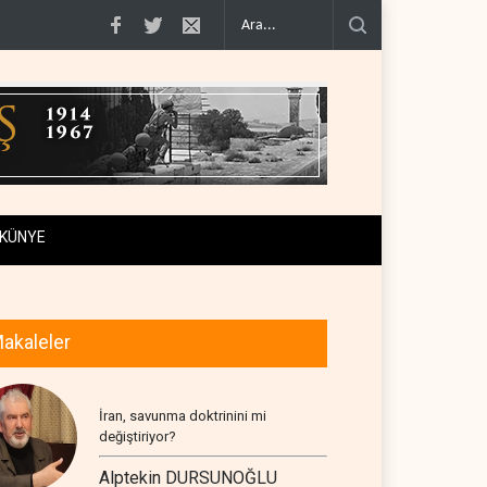
tiraf..
Yemen Kızıldeniz kuzeyinde Suudi petrol tankerini vurdu..
İsrail ask
KÜNYE
akaleler
İran, savunma doktrinini mi
değiştiriyor?
Alptekin DURSUNOĞLU