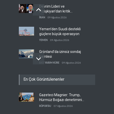
Devrim Lideri ve
Pizişkiyan’dan kritik
görüşme
İRAN
09 Ağustos 2026
Yemen’den Suudi destekli
güçlere büyük operasyon
YEMEN
09 Ağustos 2026
Grönland’da izinsiz sondaj
hamlesi
BATI YARIM KÜRE
09 Ağustos 2026
Arakçi: ‘İran, tüm baskılara
En Çok Görüntülenenler
rağmen direnişini
sürdürecek’
İRAN
09 Ağustos 2026
Gazeteci Magnier: Trump,
Yemen, Aramco’yu vurdu
Hürmüz Boğazı denetimini
YEMEN
09 Ağustos 2026
doğrudan İran ve Umman'a
RÖPORTAJ
07 Ağustos 2026
teslim etti