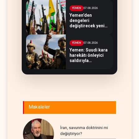
07.08.2026
YEMEN
Yemen’den
dengeleri
değiştirecek yeni
askeri denklem
07.08.2026
YEMEN
Yemen: Suudi kara
harekâtı önleyici
saldırıyla
engellendi
Makaleler
İran, savunma doktrinini mi
değiştiriyor?