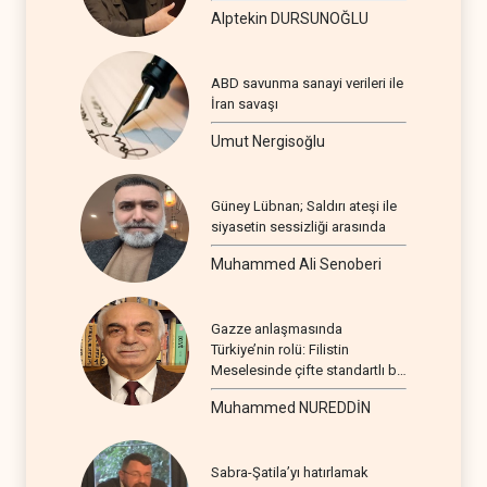
Alptekin DURSUNOĞLU
ABD savunma sanayi verileri ile
İran savaşı
Umut Nergisoğlu
Güney Lübnan; Saldırı ateşi ile
siyasetin sessizliği arasında
Muhammed Ali Senoberi
Gazze anlaşmasında
Türkiye’nin rolü: Filistin
Meselesinde çifte standartlı bir
seyir
Muhammed NUREDDİN
Sabra-Şatila’yı hatırlamak