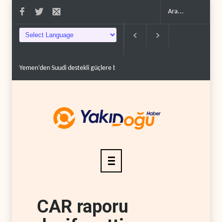
operasyon..
Grönland’da izinsiz sondaj hamlesi..
Arakçi: ‘İran, tüm baskılar
CAR raporu