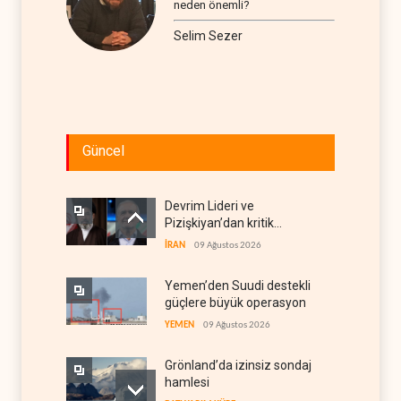
neden önemli?
Selim Sezer
Güncel
Devrim Lideri ve
Pizişkiyan’dan kritik
görüşme
İRAN
09 Ağustos 2026
Yemen’den Suudi destekli
güçlere büyük operasyon
YEMEN
09 Ağustos 2026
Grönland’da izinsiz sondaj
hamlesi