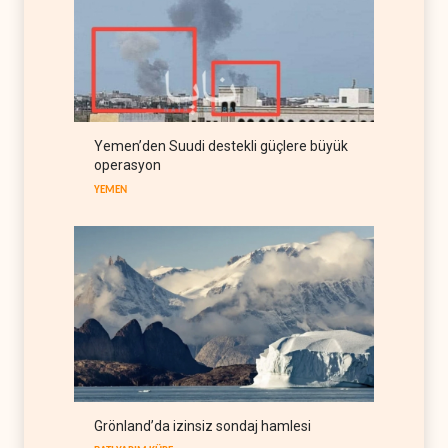
Hürmüz krizi Guyana ve
Afrika'daki petrol
üreticilerine yaradı
AFRİKA
09 Ağustos 2026
Pentagon silah şirketlerine
21 gün süre verdi
Yemen’den Suudi destekli güçlere büyük
operasyon
BATI YARIM KÜRE
09 Ağustos 2026
YEMEN
Grönland’da izinsiz sondaj hamlesi