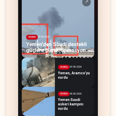
↗
09.08.2026
YEMEN
Yemen’den Suudi destekli
güçlere büyük operasyon
09.08.2026
YEMEN
Yemen, Aramco’yu
vurdu
08.08.2026
YEMEN
Yemen Suudi
askeri kampını
vurdu