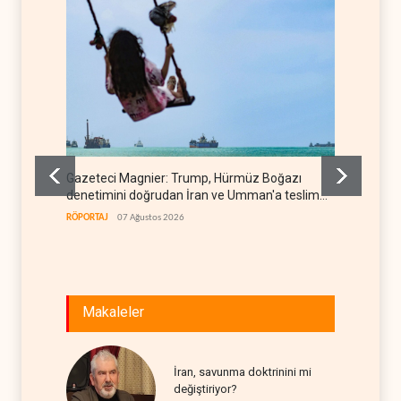
Gazeteci Magnier: Trump, Hürmüz Boğazı
Çin'in 
denetimini doğrudan İran ve Umman'a teslim
yüksel
etti
RÖPORTAJ
07 Ağustos 2026
ASYA
07
Makaleler
İran, savunma doktrinini mi
değiştiriyor?