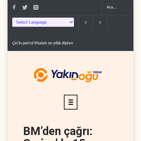
Çin'in petrol ithalatı on yıllık dipten sonra yükseldi..
BAE, OPEC'ten ayrı
BM’den çağrı: