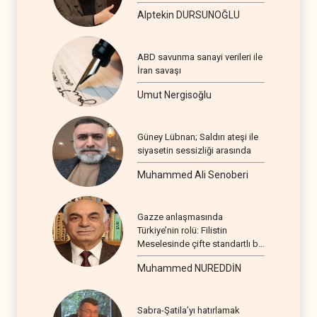
Alptekin DURSUNOĞLU
ABD savunma sanayi verileri ile
İran savaşı
Umut Nergisoğlu
Güney Lübnan; Saldırı ateşi ile
siyasetin sessizliği arasında
Muhammed Ali Senoberi
Gazze anlaşmasında
Türkiye’nin rolü: Filistin
Meselesinde çifte standartlı bir
seyir
Muhammed NUREDDİN
Sabra-Şatila’yı hatırlamak