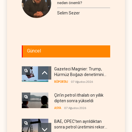
neden önemli?
Selim Sezer
Güncel
Gazeteci Magnier: Trump,
Hürmüz Boğazı denetimini
doğrudan İran ve Umman'a
RÖPORTAJ
07 Ağustos 2026
teslim etti
Çin'in petrol ithalatı on yıllık
dipten sonra yükseldi
ASYA
07 Ağustos 2026
BAE, OPEC'ten ayrıldıktan
sonra petrol üretimini rekor