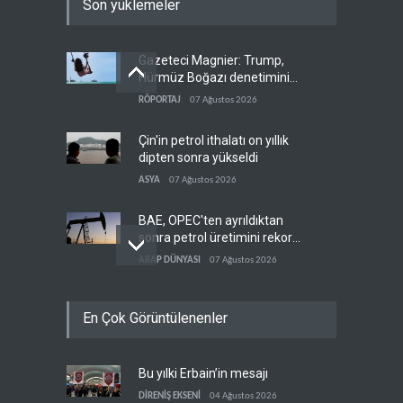
Son yüklemeler
Gazeteci Magnier: Trump,
Hürmüz Boğazı denetimini
doğrudan İran ve Umman'a
RÖPORTAJ
07 Ağustos 2026
teslim etti
Çin'in petrol ithalatı on yıllık
dipten sonra yükseldi
ASYA
07 Ağustos 2026
BAE, OPEC'ten ayrıldıktan
sonra petrol üretimini rekor
düzeye çıkardı
ARAP DÜNYASI
07 Ağustos 2026
The Telegraph: Hürmüz
En Çok Görüntülenenler
anlaşması, İran’ın savaşı
kazandığını gösteriyor
BATI YARIM KÜRE
07 Ağustos 2026
Bu yılki Erbain’in mesajı
Yemen’den dengeleri
değiştirecek yeni askeri
DİRENİŞ EKSENİ
04 Ağustos 2026