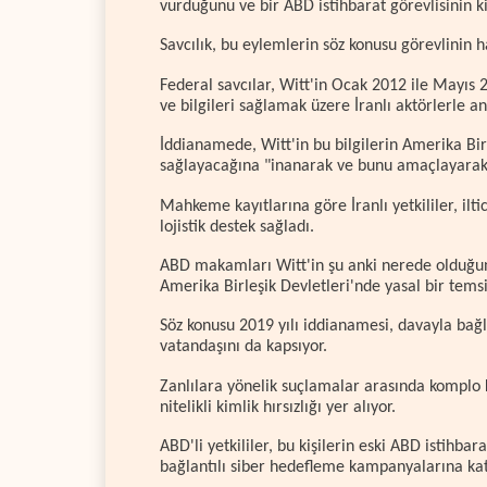
vurduğunu ve bir ABD istihbarat görevlisinin kim
Savcılık, bu eylemlerin söz konusu görevlinin h
Federal savcılar, Witt'in Ocak 2012 ile Mayıs 
ve bilgileri sağlamak üzere İranlı aktörlerle anl
İddianamede, Witt'in bu bilgilerin Amerika Bir
sağlayacağına "inanarak ve bunu amaçlayarak" 
Mahkeme kayıtlarına göre İranlı yetkililer, ilti
lojistik destek sağladı.
ABD makamları Witt'in şu anki nerede olduğu
Amerika Birleşik Devletleri'nde yasal bir temsil
Söz konusu 2019 yılı iddianamesi, davayla bağla
vatandaşını da kapsıyor.
Zanlılara yönelik suçlamalar arasında komplo
nitelikli kimlik hırsızlığı yer alıyor.
ABD'li yetkililer, bu kişilerin eski ABD istihba
bağlantılı siber hedefleme kampanyalarına katı