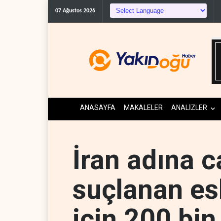
Trump: İran savaşı yakında 
07 Ağustos 2026
ANASAYFA
MAKALELER
ANALİZLER
İran adına c
suçlanan es
için 200 bin