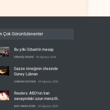
TİN
06 Ağustos 2026
FİLİSTİN
06 Ağustos 2026
n Çok Görüntülenenler
Bu yılki Erbain’in mesajı
DİRENİŞ EKSENİ
04 Ağustos 2026
Gazze örneğinin ötesinde
Güney Lübnan
LÜBNAN DOSYASI
04 Ağustos 2026
Reuters: ABD’nin İran
savaşındaki uzun menzilli
füze stokları tükenme
BATI YARIM KÜRE
04 Ağustos 2026
noktasına geldi