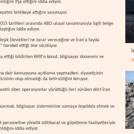
liğini ifşa ettiğini iddia ediyor.
ayatını tehlikeye attığını savunuyor.
2015 tarihleri arasında ABD ulusal savunmasıyla ilgili belge
aştığını iddia ediyor.
leşik Devletleri'ne zarar vereceğine ve İran'a fayda
hareket ettiği öne sürülüyor.
İ
ca ettiği bildirilen Witt'e konut, bilgisayar donanımı ve
İ
na dair kamuoyuna açıklama yapmazken, siyasetçinin
cisinin olup olmadığı da belirsizliğini koruyor.
ntılı siber operasyonlar yürüttüğü ileri sürülen dört İran
 kurmak, bilgisayar sistemlerine sızmaya teşebbüs etmek ve
rat personeline yönelik istihbarat ve gözetleme faaliyetleriyle
ldığını iddia ediyor.