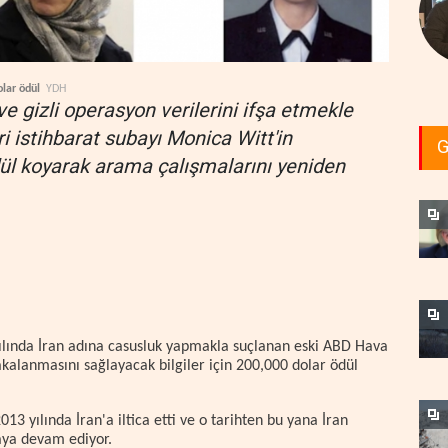
olar ödül
YDH
 ve gizli operasyon verilerini ifşa etmekle
 istihbarat subayı Monica Witt'in
G
ül koyarak arama çalışmalarını yeniden
ılında İran adına casusluk yapmakla suçlanan eski ABD Hava
kalanmasını sağlayacak bilgiler için 200,000 dolar ödül
13 yılında İran'a iltica etti ve o tarihten bu yana İran
aya devam ediyor.