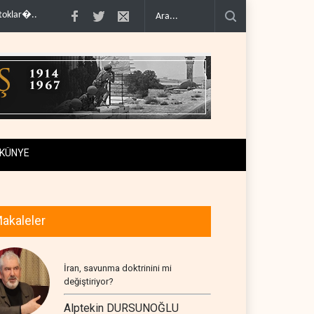
..
İsrail ordusunda helikopter krizi..
UNICEF: Gazze'de ateşkesten bu yana
KÜNYE
akaleler
İran, savunma doktrinini mi
değiştiriyor?
Alptekin DURSUNOĞLU