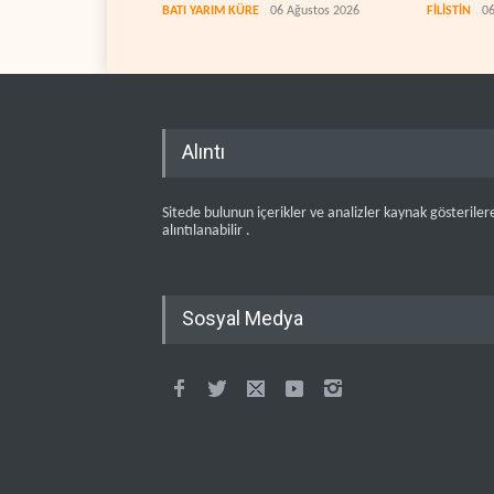
zorlanıyor
BATI YARIM KÜRE
06 Ağustos 2026
FİLİSTİN
06
Alıntı
Sitede bulunun içerikler ve analizler kaynak gösteriler
alıntılanabilir .
Sosyal Medya