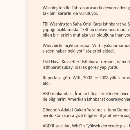
Washington ile Tahran arasında devam eden ge
takibini kararlılıkla yürütüyor.
FBI Washington Saha Ofisi Karşı İstihbarat ve 
yaptığı açıklamada, "FBI bu davayı unutmadı v
bilen birilerinin mutlaka var olduğuna inanıyor
Wierzbicki, açıklamasına "Witt'i yakalamamıza
sizden haber bekliyor" sözlerini ekledi.
Eski Hava Kuvvetleri istihbarat uzmanı, daha 
istihbarat subayı olarak görev yapıyordu.
Raporlara göre Witt, 2003 ile 2008 yılları ara
aldı.
ABD makamları, İran'ın iltica sürecinden önce 
ile bilgilerini Amerikan istihbarat operasyonlar
Dönemin Adalet Bakan Yardımcısı John Demers,
ayrıldıktan sonra gizli bilgileri ifşa etmekle su
ABD'li savcılar, Witt'in "yüksek derecede gizli