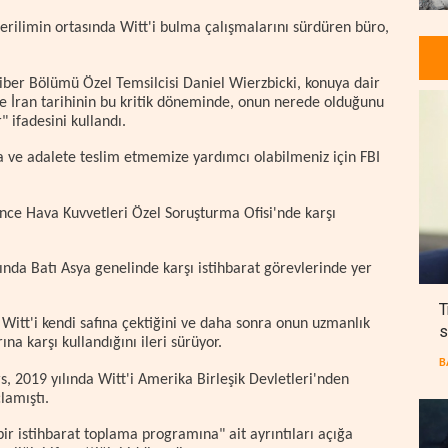
rilimin ortasında Witt'i bulma çalışmalarını sürdüren büro,
Siber Bölümü Özel Temsilcisi Daniel Wierzbicki, konuya dair
e İran tarihinin bu kritik döneminde, onun nerede olduğunu
" ifadesini kullandı.
 ve adalete teslim etmemize yardımcı olabilmeniz için FBI
önce Hava Kuvvetleri Özel Soruşturma Ofisi'nde karşı
sında Batı Asya genelinde karşı istihbarat görevlerinde yer
T
Witt'i kendi safına çektiğini ve daha sonra onun uzmanlık
s
ına karşı kullandığını ileri sürüyor.
B
 2019 yılında Witt'i Amerika Birleşik Devletleri'nden
çlamıştı.
 bir istihbarat toplama programına" ait ayrıntıları açığa