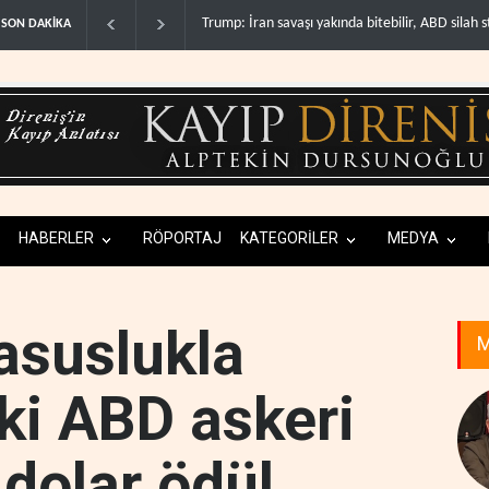
bitebilir, ABD silah stoklar�..
Gazze'nin yeniden inşası yerine askeri üs projesi
SON DAKİKA
HABERLER
RÖPORTAJ
KATEGORİLER
MEDYA
asuslukla
M
ki ABD askeri
 dolar ödül