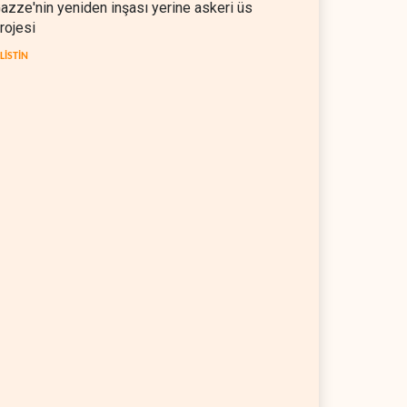
azze'nin yeniden inşası yerine askeri üs
rojesi
İLİSTİN
CEF: Gazze'de ateşkesten
İsrail'den Gazze'ye tank,
yana 300 çocuk öldürüldü
topçu ve İHA saldırıları