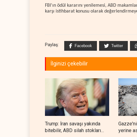
FBI'ın ödül kararını yenilemesi, ABD makamları
karşı istihbarat konusu olarak değerlendirmeye
Paylaş:
Facebook
Twitter
İlginizi çekebilir
Trump: İran savaşı yakında
Gazze'ni
bitebilir, ABD silah stokları
yerine a