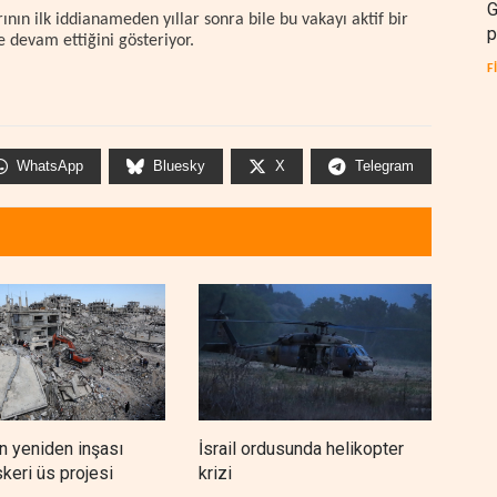
G
nın ilk iddianameden yıllar sonra bile bu vakayı aktif bir
p
 devam ettiğini gösteriyor.
F
WhatsApp
Bluesky
X
Telegram
n yeniden inşası
İsrail ordusunda helikopter
UNI
skeri üs projesi
krizi
bu 