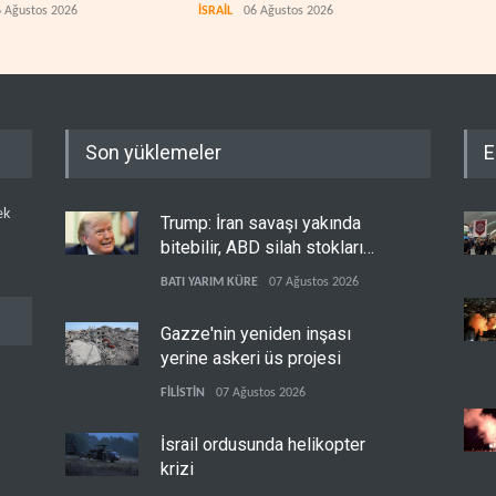
 Ağustos 2026
İSRAİL
06 Ağustos 2026
FİLİS
Son yüklemeler
E
ek
Trump: İran savaşı yakında
bitebilir, ABD silah stokları
zorlanıyor
BATI YARIM KÜRE
07 Ağustos 2026
Gazze'nin yeniden inşası
yerine askeri üs projesi
FİLİSTİN
07 Ağustos 2026
İsrail ordusunda helikopter
krizi