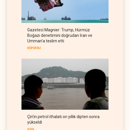
Suudi Arabistan, Türkiye ve
Pakistan ortak savunma
anlaşması imzaladı
ARAP DÜNYASI
07 Ağustos 2026
ABD, Suudi Arabistan'dan
Gazeteci Magnier: Trump, Hürmüz
petrol ithalatını 40 yıl sonra
Boğazı denetimini doğrudan İran ve
ilk kez durdurdu
BATI YARIM KÜRE
07 Ağustos 2026
Umman'a teslim etti
RÖPORTAJ
Çin'in petrol ithalatı on yıllık dipten sonra
yükseldi
ASYA