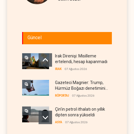
Güncel
Irak Direnişi: Misilleme
ertelendi, hesap kapanmadı
IRAK
07 Ağustos 2026
Gazeteci Magnier: Trump,
Hürmüz Boğazı denetimini
doğrudan İran ve Umman'a
RÖPORTAJ
07 Ağustos 2026
teslim etti
Çin'in petrol ithalatı on yıllık
dipten sonra yükseldi
ASYA
07 Ağustos 2026