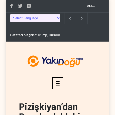
Gazeteci Magnier: Trump, Hürmüz Boğazı denetimini doğru..
Çin'in p
Pizişkiyan’dan