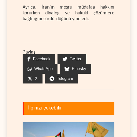
Ayrıca, İran’ın meşru müdafaa hakkını
korurken diyalog ve hukuki çözümlere
bağlılığını sürdürdüğünü yineledi.
Paylaş:
Facebook
Twitter
WhatsApp
Bluesky
X
Telegram
İlginizi çekebilir