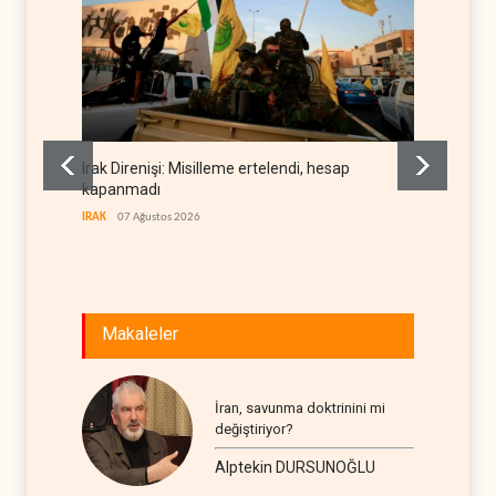
Irak Direnişi: Misilleme ertelendi, hesap
Gazete
kapanmadı
deneti
etti
IRAK
07 Ağustos 2026
RÖPORTA
Makaleler
İran, savunma doktrinini mi
değiştiriyor?
Alptekin DURSUNOĞLU