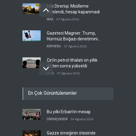
Irak Direnişi: Misilleme
ertelendi, hesap kapanmadı
IRAK
07 Ağustos 2026
Gazeteci Magnier: Trump,
Hürmüz Boğazı denetimini
doğrudan İran ve Umman'a
RÖPORTAJ
07 Ağustos 2026
teslim etti
Çin'in petrol ithalatı on yıllık
dipten sonra yükseldi
ASYA
07 Ağustos 2026
BAE, OPEC'ten ayrıldıktan
En Çok Görüntülenenler
sonra petrol üretimini rekor
düzeye çıkardı
ARAP DÜNYASI
07 Ağustos 2026
Bu yılki Erbain’in mesajı
The Telegraph: Hürmüz
anlaşması, İran’ın savaşı
DİRENİŞ EKSENİ
04 Ağustos 2026
kazandığını gösteriyor
BATI YARIM KÜRE
07 Ağustos 2026
Gazze örneğinin ötesinde