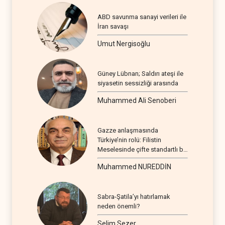
ABD savunma sanayi verileri ile
İran savaşı
Umut Nergisoğlu
Güney Lübnan; Saldırı ateşi ile
siyasetin sessizliği arasında
Muhammed Ali Senoberi
Gazze anlaşmasında
Türkiye’nin rolü: Filistin
Meselesinde çifte standartlı bir
seyir
Muhammed NUREDDİN
Sabra-Şatila’yı hatırlamak
neden önemli?
Selim Sezer