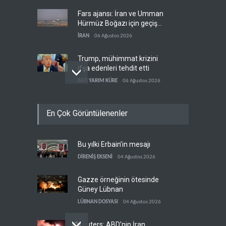
Fars ajansı: İran ve Umman
Hürmüz Boğazı için geçiş
koridorlarında anlaştı
İRAN
06 Ağustos 2026
Trump, mühimmat krizini
ifşa edenleri tehdit etti
BATI YARIM KÜRE
06 Ağustos 2026
Demokratlar: Trump Batı
En Çok Görüntülenenler
Şeria'da işgalci
yerleşimcilere cezasızlık
BATI YARIM KÜRE
06 Ağustos 2026
sağladı
Bu yılki Erbain’in mesajı
İsrail, beyin göçünde rekora
koşuyor
DİRENİŞ EKSENİ
04 Ağustos 2026
İSRAİL
06 Ağustos 2026
Gazze örneğinin ötesinde
Güney Lübnan
LÜBNAN DOSYASI
04 Ağustos 2026
Reuters: ABD’nin İran