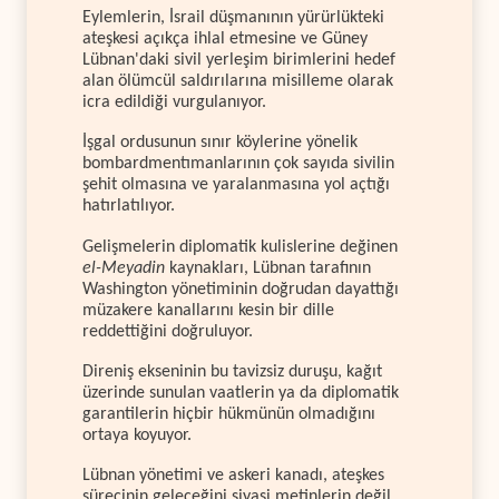
Eylemlerin, İsrail düşmanının yürürlükteki
ateşkesi açıkça ihlal etmesine ve Güney
Lübnan'daki sivil yerleşim birimlerini hedef
alan ölümcül saldırılarına misilleme olarak
icra edildiği vurgulanıyor.
İşgal ordusunun sınır köylerine yönelik
bombardmentımanlarının çok sayıda sivilin
şehit olmasına ve yaralanmasına yol açtığı
hatırlatılıyor.
Gelişmelerin diplomatik kulislerine değinen
el-Meyadin
kaynakları, Lübnan tarafının
Washington yönetiminin doğrudan dayattığı
müzakere kanallarını kesin bir dille
reddettiğini doğruluyor.
Direniş ekseninin bu tavizsiz duruşu, kağıt
üzerinde sunulan vaatlerin ya da diplomatik
garantilerin hiçbir hükmünün olmadığını
ortaya koyuyor.
Lübnan yönetimi ve askeri kanadı, ateşkes
sürecinin geleceğini siyasi metinlerin değil,