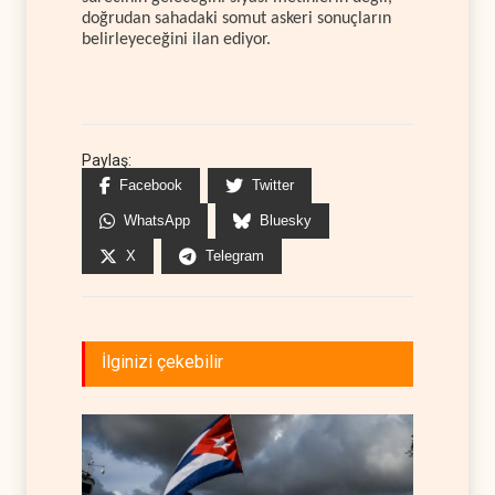
doğrudan sahadaki somut askeri sonuçların
belirleyeceğini ilan ediyor.
Paylaş:
Facebook
Twitter
WhatsApp
Bluesky
X
Telegram
İlginizi çekebilir