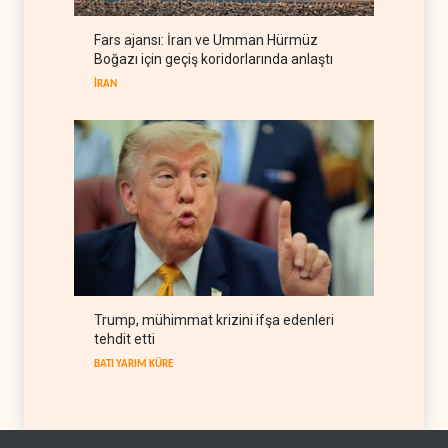
LÜBNAN
06 Ağustos 2026
Fars ajansı: İran ve Umman Hürmüz
BM yetkilisinden İsrail'e gizli
Boğazı için geçiş koridorlarında anlaştı
belge akışı
İRAN
BATI YARIM KÜRE
06 Ağustos 2026
Trump, mühimmat krizini ifşa edenleri
tehdit etti
BATI YARIM KÜRE