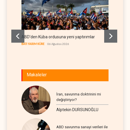
ABD'den Küba ordusuna yeni yaptırımlar
Fars a
geçiş k
BATI YARIM KÜRE
06 Ağustos 2026
İRAN
06
Makaleler
İran, savunma doktrinini mi
değiştiriyor?
Alptekin DURSUNOĞLU
ABD savunma sanayi verileri ile