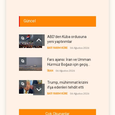
Güncel
ABD'den Küba ordusuna
yeni yaptırımlar
BATI YARIM KÜRE
06 Ağustos 2026
Fars ajansı: İran ve Umman
Hürmüz Boğazı için geçiş
koridorlarında anlaştı
İRAN
06 Ağustos 2026
Trump, mühimmat krizini
ifşa edenleri tehdit etti
BATI YARIM KÜRE
06 Ağustos 2026
Demokratlar: Trump Batı
Şeria'da işgalci
Çok Okunanlar
yerleşimcilere cezasızlık