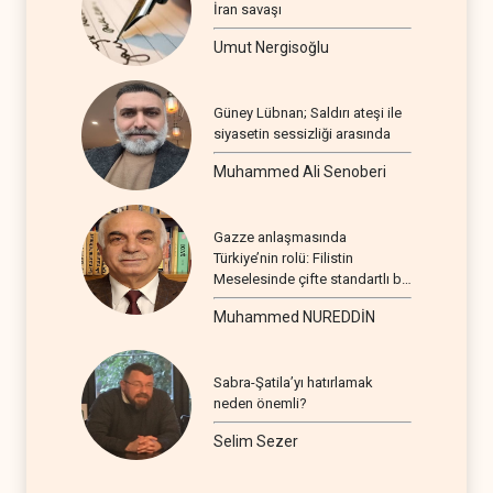
İran savaşı
Umut Nergisoğlu
Güney Lübnan; Saldırı ateşi ile
siyasetin sessizliği arasında
Muhammed Ali Senoberi
Gazze anlaşmasında
Türkiye’nin rolü: Filistin
Meselesinde çifte standartlı bir
seyir
Muhammed NUREDDİN
Sabra-Şatila’yı hatırlamak
neden önemli?
Selim Sezer