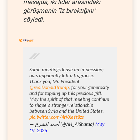
mesajda, iki lider arasındaki
görüşmenin "iz bıraktığını"
söyledi.
Some meetings leave an impression;
ours apparently left a fragrance.
Thank you, Mr. President
@realDonaldTrump
, for your generosity
and for topping up this precious gift.
May the spirit of that meeting continue
to shape a stronger relationship
between Syria and the United States.
pic.twitter.com/4rVXeYt8zs
— أحمد الشرع (@AH_AlSharaa)
May
19, 2026