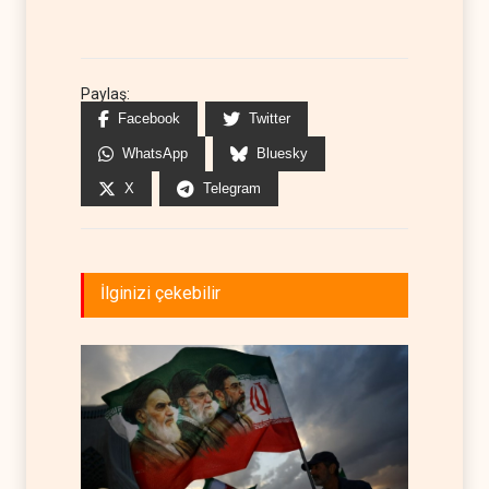
Paylaş:
Facebook
Twitter
WhatsApp
Bluesky
X
Telegram
İlginizi çekebilir