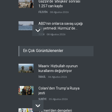
Gazze’de ‘ateşkes’ sonrası
1.257 can kaybı
FİLİSTİN
08 Ağustos 2026
ABD’nin onlarca savaş uçağı
da yetmedi: Hürmüz’de
gemi vuruldu
İRAN
08 Ağustos 2026
Necef İmamı'ndan bölgesel
En Çok Görüntülenenler
'Arap projesi' uyarısı
IRAK
08 Ağustos 2026
Maariv: Hizbullah oyunun
Mossad’ın İran'a karşı Kürt
kurallarını değiştiriyor
planı neden çöktü?
İSRAİL
06 Ağustos 2026
İSRAİL
08 Ağustos 2026
Colani'den Trump'a Rusya
jesti
SURİYE
05 Ağustos 2026
Yemen’den dengeleri