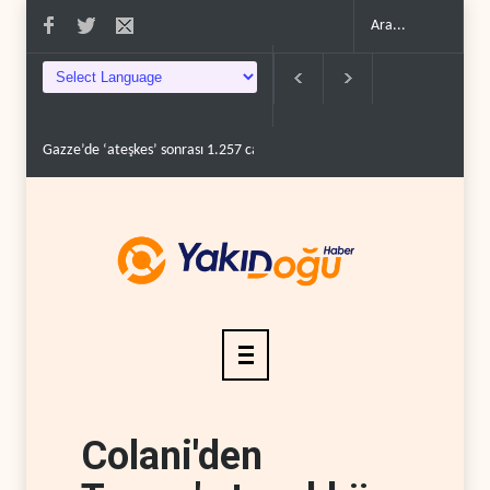
Gazze’de ‘ateşkes’ sonrası 1.257 can kaybı..
ABD’nin onlarca savaş uç
Colani'den