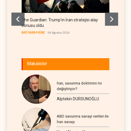
The Guardian: Trump’ın İran stratejisi alay
Gazze’
konusu oldu
FİLİSTİN
BATI YARIM KÜRE
08 Ağustos 2026
Makaleler
İran, savunma doktrinini mi
değiştiriyor?
Alptekin DURSUNOĞLU
ABD savunma sanayi verileri ile
İran savaşı