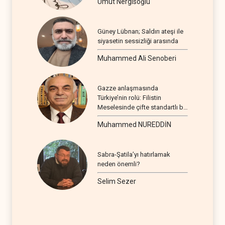
Umut Nergisoğlu
Güney Lübnan; Saldırı ateşi ile
siyasetin sessizliği arasında
Muhammed Ali Senoberi
Gazze anlaşmasında
Türkiye’nin rolü: Filistin
Meselesinde çifte standartlı bir
seyir
Muhammed NUREDDİN
Sabra-Şatila’yı hatırlamak
neden önemli?
Selim Sezer