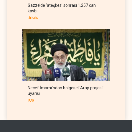
ABD Genelkurmay Başkanı:
Gazze’de ‘ateşkes’ sonrası 1.257 can
Hava gücü Trump'ın
kaybı
hedeflerine yetmez
BATI YARIM KÜRE
08 Ağustos 2026
FİLİSTİN
Necef İmamı'ndan bölgesel 'Arap projesi'
uyarısı
IRAK