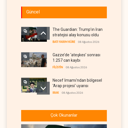
Güncel
The Guardian: Trump’ın İran
stratejisi alay konusu oldu
BATI YARIM KÜRE
08 Ağustos 2026
Gazze’de ‘ateşkes’ sonrası
1.257 can kaybı
FİLİSTİN
08 Ağustos 2026
Necef İmamı'ndan bölgesel
'Arap projesi' uyarısı
IRAK
08 Ağustos 2026
ABD’nin onlarca savaş uçağı
da yetmedi: Hürmüz’de
Çok Okunanlar
gemi vuruldu
İRAN
08 Ağustos 2026