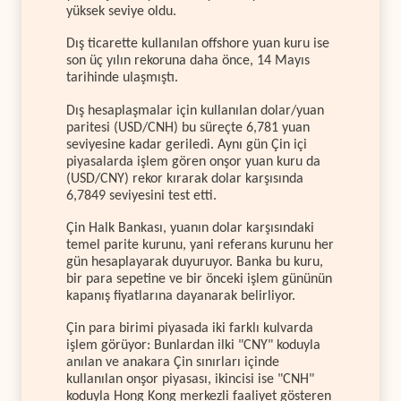
yüksek seviye oldu.
Dış ticarette kullanılan offshore yuan kuru ise
son üç yılın rekoruna daha önce, 14 Mayıs
tarihinde ulaşmıştı.
Dış hesaplaşmalar için kullanılan dolar/yuan
paritesi (USD/CNH) bu süreçte 6,781 yuan
seviyesine kadar geriledi. Aynı gün Çin içi
piyasalarda işlem gören onşor yuan kuru da
(USD/CNY) rekor kırarak dolar karşısında
6,7849 seviyesini test etti.
Çin Halk Bankası, yuanın dolar karşısındaki
temel parite kurunu, yani referans kurunu her
gün hesaplayarak duyuruyor. Banka bu kuru,
bir para sepetine ve bir önceki işlem gününün
kapanış fiyatlarına dayanarak belirliyor.
Çin para birimi piyasada iki farklı kulvarda
işlem görüyor: Bunlardan ilki "CNY" koduyla
anılan ve anakara Çin sınırları içinde
kullanılan onşor piyasası, ikincisi ise "CNH"
koduyla Hong Kong merkezli faaliyet gösteren