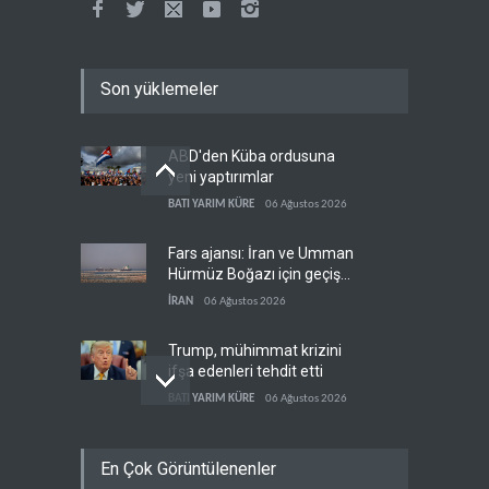
Son yüklemeler
ABD'den Küba ordusuna
yeni yaptırımlar
BATI YARIM KÜRE
06 Ağustos 2026
Fars ajansı: İran ve Umman
Hürmüz Boğazı için geçiş
koridorlarında anlaştı
İRAN
06 Ağustos 2026
Trump, mühimmat krizini
ifşa edenleri tehdit etti
BATI YARIM KÜRE
06 Ağustos 2026
Demokratlar: Trump Batı
En Çok Görüntülenenler
Şeria'da işgalci