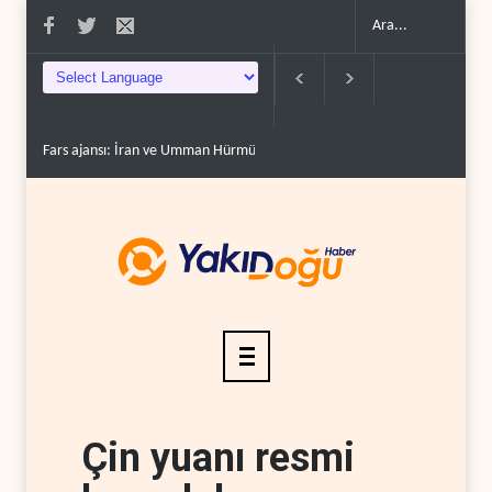
Fars ajansı: İran ve Umman Hürmüz Boğazı için geçiş..
Trump, mühimmat
Çin yuanı resmi