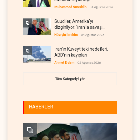
Muhammed Nureddin
04 Ağustos 2026
Suudiler, Amerika'yı
dizginliyor: 'İran'la savaşı
kaldıracak gücümüz yok'
Hüseyin İbrahim
04 Ağustos 2026
İran’ın Kuveyt’teki hedefleri,
ABD’nin kayıpları
Ahmet Erdem
02 Ağustos 2026
Tüm Kategoriyi gör
HABERLER