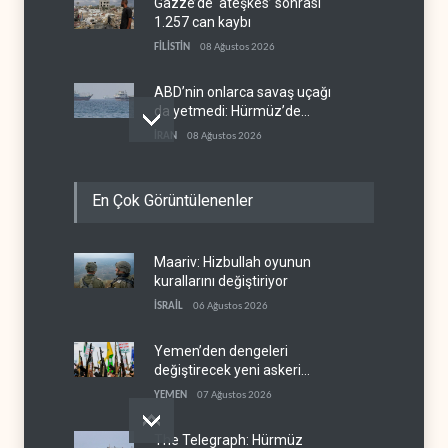
Gazze’de ‘ateşkes’ sonrası
1.257 can kaybı
FİLİSTİN
08 Ağustos 2026
ABD’nin onlarca savaş uçağı
da yetmedi: Hürmüz’de
gemi vuruldu
İRAN
08 Ağustos 2026
Necef İmamı'ndan bölgesel
En Çok Görüntülenenler
'Arap projesi' uyarısı
IRAK
08 Ağustos 2026
Maariv: Hizbullah oyunun
Mossad’ın İran'a karşı Kürt
kurallarını değiştiriyor
planı neden çöktü?
İSRAİL
06 Ağustos 2026
İSRAİL
08 Ağustos 2026
Yemen’den dengeleri
değiştirecek yeni askeri
denklem
YEMEN
07 Ağustos 2026
The Telegraph: Hürmüz