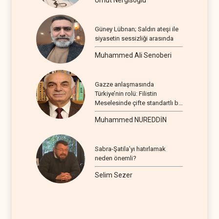
Umut Nergisoğlu
Güney Lübnan; Saldırı ateşi ile
siyasetin sessizliği arasında
Muhammed Ali Senoberi
Gazze anlaşmasında
Türkiye’nin rolü: Filistin
Meselesinde çifte standartlı bir
seyir
Muhammed NUREDDİN
Sabra-Şatila’yı hatırlamak
neden önemli?
Selim Sezer