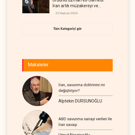
Ürdünlü uzman es-Samedi:
İran artık müzakereyi ve
çatışmayı aynı anda yürütüyor
23 Haziran 2026
Tüm Kategoriyi gör
Makaleler
İran, savunma doktrinini mi
değiştiriyor?
Alptekin DURSUNOĞLU
ABD savunma sanayi verileri ile
İran savaşı