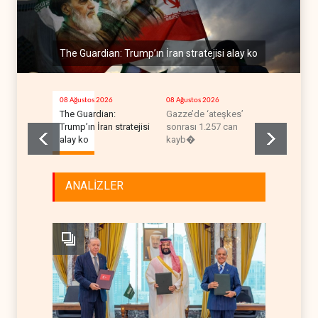
The Guardian: Trump’ın İran stratejisi alay ko
08 Ağustos 2026
08 Ağustos 2026
08 Ağustos 2
The Guardian:
Gazze’de ‘ateşkes’
ABD’nin on
Trump’ın İran stratejisi
sonrası 1.257 can
uçağı da y
alay ko
kayb�
ANALİZLER