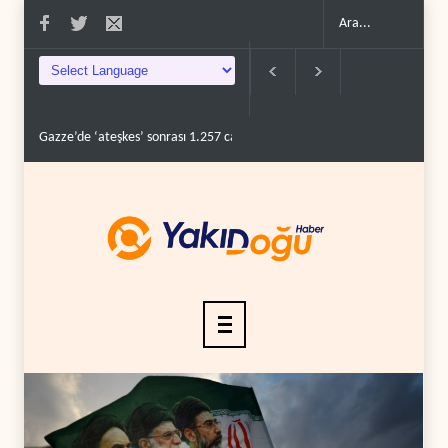
e ‘ateşkes’ sonrası 1.257 can kaybı..
ABD’nin onlarca savaş uçağı da yetmedi