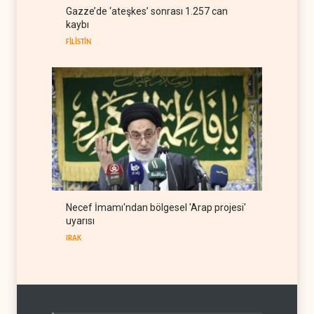
ABD Genelkurmay Başkanı:
Gazze’de ‘ateşkes’ sonrası 1.257 can
Hava gücü Trump'ın
kaybı
hedeflerine yetmez
BATI YARIM KÜRE
08 Ağustos 2026
FİLİSTİN
Necef İmamı'ndan bölgesel 'Arap projesi'
uyarısı
IRAK