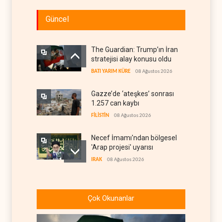
Güncel
The Guardian: Trump’ın İran
stratejisi alay konusu oldu
BATI YARIM KÜRE
08 Ağustos 2026
Gazze’de ‘ateşkes’ sonrası
1.257 can kaybı
FİLİSTİN
08 Ağustos 2026
Necef İmamı'ndan bölgesel
'Arap projesi' uyarısı
IRAK
08 Ağustos 2026
ABD’nin onlarca savaş uçağı
da yetmedi: Hürmüz’de
Çok Okunanlar
gemi vuruldu
İRAN
08 Ağustos 2026