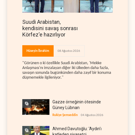
Suudi Arabistan,
kendisini savaş sonrası
Körfez'e hazırlıyor
Hüseyin İbrahim
08 Ağustos 2026
"Görünen o ki özellikle Suudi Arabistan, 'Mekke
Anlaşması'nı imzalayan diğer iki ülkeden daha fazla,
savaşın sonunda bugünkünden daha zayıf bir konuma
düşmemekle ilgileniyor."
Gazze örneğinin ötesinde
Güney Lübnan
Rukiye Şemseddin
04 Ağustos 2026
Ahmed Davutoğlu: 'Aydın'ı
katleden siyasetçi