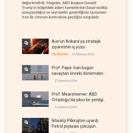
değerlendirdi. Magnier, ABD Başkanı Donald
Trump'ın bölgedeki askeri hamlelerinin başarısızlıkla
sonuçlandığını ve seyrüsefer güvenliğinin tamamen
İran ile Umman kontrolüne geçtiğini vurguladı.
Aun'un Ankara'ya stratejik
ziyaretinin iç yüzü
The Beiruter
31 Temmuz 2026
Prof. Pape: İran bugün
savaştan önceki dönemden
çok daha güçlü
23 Temmuz 2026
Prof. Mearsheimer: ABD
Ortadoğu'da yıkıcı bir yenilgi
aldı
16 Temmuz 2026
İktisatçı Pilkington uyardı:
Petrol piyasası çöküşün
eşiğinde