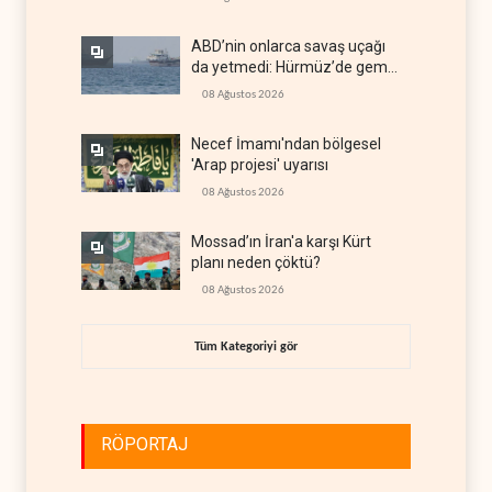
ABD’nin onlarca savaş uçağı
da yetmedi: Hürmüz’de gemi
vuruldu
08 Ağustos 2026
Necef İmamı'ndan bölgesel
'Arap projesi' uyarısı
08 Ağustos 2026
Mossad’ın İran'a karşı Kürt
planı neden çöktü?
08 Ağustos 2026
Tüm Kategoriyi gör
RÖPORTAJ