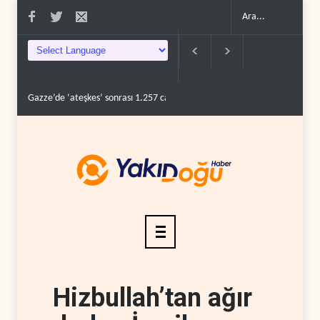
ateşkes’ sonrası 1.257 can kaybı..
ABD’nin onlarca savaş uçağı da yetmedi: H
Hizbullah’tan ağır