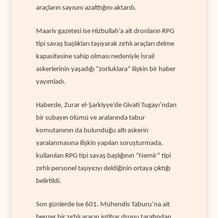
araçların sayısını azalttığını aktardı.
Maariv gazetesi ise Hizbullah’a ait dronların RPG
tipi savaş başlıkları taşıyarak zırhlı araçları delme
kapasitesine sahip olması nedeniyle İsrail
askerlerinin yaşadığı “zorluklara” ilişkin bir haber
yayımladı.
Haberde, Zurar el-Şarkiyye’de Givati Tugayı’ndan
bir subayın ölümü ve aralarında tabur
komutanının da bulunduğu altı askerin
yaralanmasına ilişkin yapılan soruşturmada,
kullanılan RPG tipi savaş başlığının “Nemir” tipi
zırhlı personel taşıyıcıyı deldiğinin ortaya çıktığı
belirtildi.
Son günlerde ise 601. Mühendis Taburu’na ait
benzer bir zırhlı aracın intihar dronu tarafından