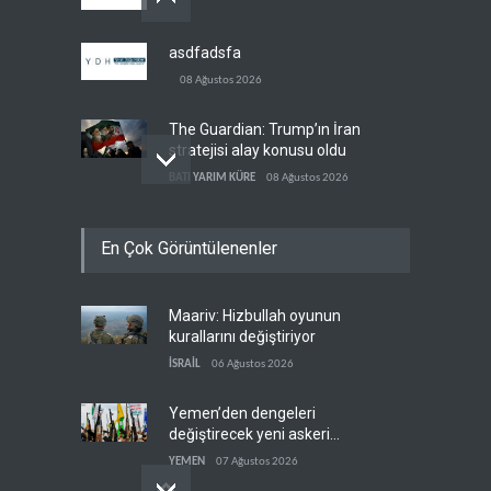
asdfadsfa
08 Ağustos 2026
The Guardian: Trump’ın İran
stratejisi alay konusu oldu
BATI YARIM KÜRE
08 Ağustos 2026
Gazze’de ‘ateşkes’ sonrası
En Çok Görüntülenenler
1.257 can kaybı
FİLİSTİN
08 Ağustos 2026
Maariv: Hizbullah oyunun
ABD’nin onlarca savaş uçağı
kurallarını değiştiriyor
da yetmedi: Hürmüz’de
gemi vuruldu
İSRAİL
06 Ağustos 2026
İRAN
08 Ağustos 2026
Yemen’den dengeleri
değiştirecek yeni askeri
denklem
YEMEN
07 Ağustos 2026