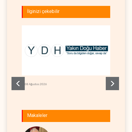
İlginizi çekebilir
asdfad
08 Ağustos 2026
08 Ağu
Makaleler