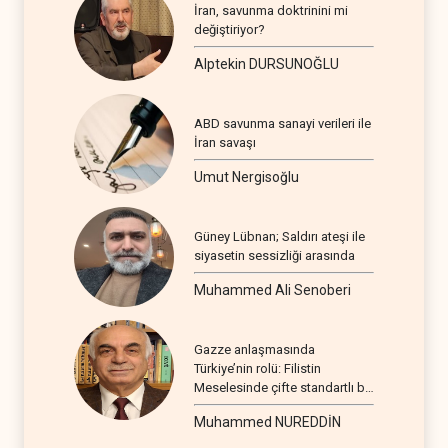
İran, savunma doktrinini mi
değiştiriyor?
Alptekin DURSUNOĞLU
ABD savunma sanayi verileri ile
İran savaşı
Umut Nergisoğlu
Güney Lübnan; Saldırı ateşi ile
siyasetin sessizliği arasında
Muhammed Ali Senoberi
Gazze anlaşmasında
Türkiye’nin rolü: Filistin
Meselesinde çifte standartlı bir
seyir
Muhammed NUREDDİN