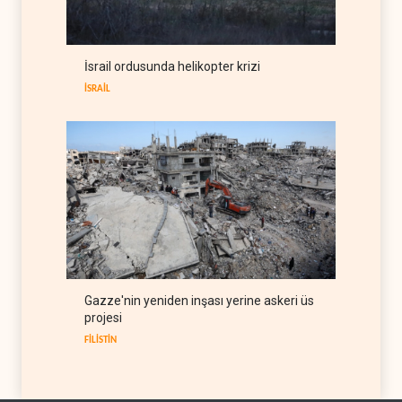
BATI YARIM KÜRE
06 Ağustos 2026
Fars ajansı: İran ve Umman
İsrail ordusunda helikopter krizi
Hürmüz Boğazı için geçiş
koridorlarında anlaştı
İSRAİL
İRAN
06 Ağustos 2026
Gazze'nin yeniden inşası yerine askeri üs
projesi
FİLİSTİN