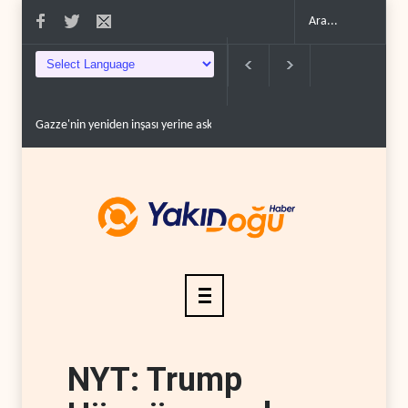
Gazze'nin yeniden inşası yerine askeri üs projesi..
İsrail ordusunda helikopter
NYT: Trump