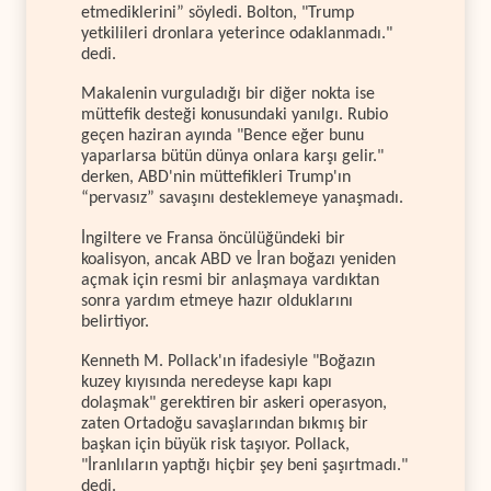
etmediklerini” söyledi. Bolton, "Trump
yetkilileri dronlara yeterince odaklanmadı."
dedi.
Makalenin vurguladığı bir diğer nokta ise
müttefik desteği konusundaki yanılgı. Rubio
geçen haziran ayında "Bence eğer bunu
yaparlarsa bütün dünya onlara karşı gelir."
derken, ABD'nin müttefikleri Trump'ın
“pervasız” savaşını desteklemeye yanaşmadı.
İngiltere ve Fransa öncülüğündeki bir
koalisyon, ancak ABD ve İran boğazı yeniden
açmak için resmi bir anlaşmaya vardıktan
sonra yardım etmeye hazır olduklarını
belirtiyor.
Kenneth M. Pollack'ın ifadesiyle "Boğazın
kuzey kıyısında neredeyse kapı kapı
dolaşmak" gerektiren bir askeri operasyon,
zaten Ortadoğu savaşlarından bıkmış bir
başkan için büyük risk taşıyor. Pollack,
"İranlıların yaptığı hiçbir şey beni şaşırtmadı."
dedi.