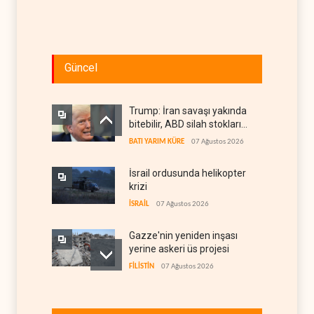
Güncel
Trump: İran savaşı yakında
bitebilir, ABD silah stokları
zorlanıyor
BATI YARIM KÜRE
07 Ağustos 2026
İsrail ordusunda helikopter
krizi
İSRAİL
07 Ağustos 2026
Gazze'nin yeniden inşası
yerine askeri üs projesi
FİLİSTİN
07 Ağustos 2026
UNICEF: Gazze'de
ateşkesten bu yana 300