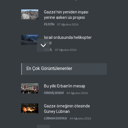
Gazze'nin yeniden inşası
yerine askeri üs projesi
FİLİSTİN
07 Ağustos 2026
İsrail ordusunda helikopter
krizi
İSRAİL
07 Ağustos 2026
UNICEF: Gazze'de
En Çok Görüntülenenler
ateşkesten bu yana 300
çocuk öldürüldü
FİLİSTİN
07 Ağustos 2026
Bu yılki Erbain’in mesajı
İsrail'den Gazze'ye tank,
topçu ve İHA saldırıları
DİRENİŞ EKSENİ
04 Ağustos 2026
FİLİSTİN
07 Ağustos 2026
Gazze örneğinin ötesinde
Güney Lübnan
LÜBNAN DOSYASI
04 Ağustos 2026