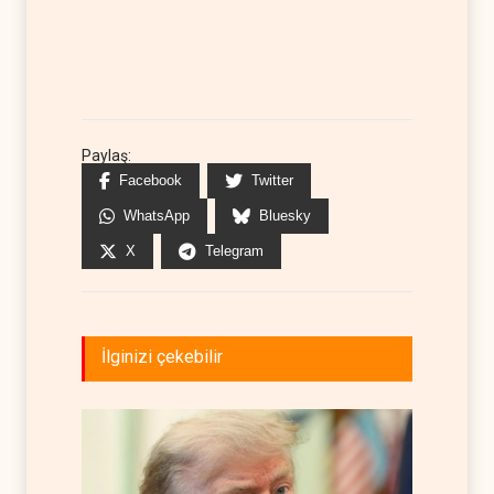
Paylaş:
Facebook
Twitter
WhatsApp
Bluesky
X
Telegram
İlginizi çekebilir