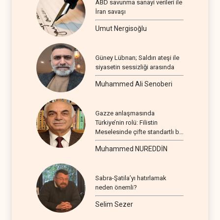
ABD savunma sanayi verileri ile
İran savaşı
Umut Nergisoğlu
Güney Lübnan; Saldırı ateşi ile
siyasetin sessizliği arasında
Muhammed Ali Senoberi
Gazze anlaşmasında
Türkiye’nin rolü: Filistin
Meselesinde çifte standartlı bir
seyir
Muhammed NUREDDİN
Sabra-Şatila’yı hatırlamak
neden önemli?
Selim Sezer