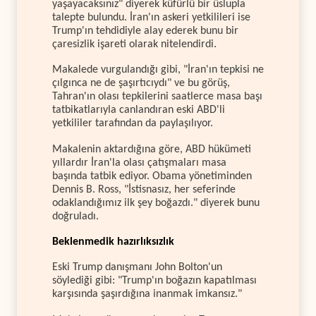
yaşayacaksınız" diyerek küfürlü bir üslupla
talepte bulundu. İran'ın askeri yetkilileri ise
Trump'ın tehdidiyle alay ederek bunu bir
çaresizlik işareti olarak nitelendirdi.
Makalede vurgulandığı gibi, "İran'ın tepkisi ne
çılgınca ne de şaşırtıcıydı" ve bu görüş,
Tahran'ın olası tepkilerini saatlerce masa başı
tatbikatlarıyla canlandıran eski ABD'li
yetkililer tarafından da paylaşılıyor.
Makalenin aktardığına göre, ABD hükümeti
yıllardır İran'la olası çatışmaları masa
başında tatbik ediyor. Obama yönetiminden
Dennis B. Ross, "İstisnasız, her seferinde
odaklandığımız ilk şey boğazdı." diyerek bunu
doğruladı.
Beklenmedik hazırlıksızlık
Eski Trump danışmanı John Bolton'un
söylediği gibi: "Trump'ın boğazın kapatılması
karşısında şaşırdığına inanmak imkansız."