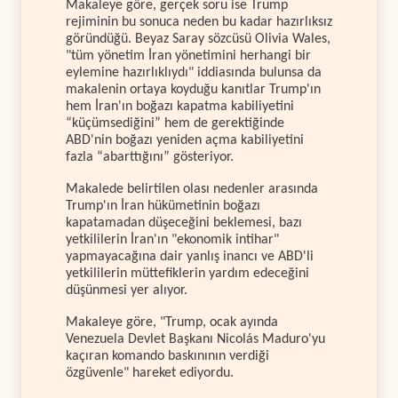
Makaleye göre, gerçek soru ise Trump
rejiminin bu sonuca neden bu kadar hazırlıksız
göründüğü. Beyaz Saray sözcüsü Olivia Wales,
"tüm yönetim İran yönetimini herhangi bir
eylemine hazırlıklıydı" iddiasında bulunsa da
makalenin ortaya koyduğu kanıtlar Trump'ın
hem İran'ın boğazı kapatma kabiliyetini
“küçümsediğini” hem de gerektiğinde
ABD'nin boğazı yeniden açma kabiliyetini
fazla “abarttığını” gösteriyor.
Makalede belirtilen olası nedenler arasında
Trump'ın İran hükümetinin boğazı
kapatamadan düşeceğini beklemesi, bazı
yetkililerin İran'ın "ekonomik intihar"
yapmayacağına dair yanlış inancı ve ABD'li
yetkililerin müttefiklerin yardım edeceğini
düşünmesi yer alıyor.
Makaleye göre, "Trump, ocak ayında
Venezuela Devlet Başkanı Nicolás Maduro'yu
kaçıran komando baskınının verdiği
özgüvenle" hareket ediyordu.