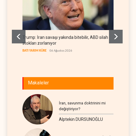
Trump: İran savaşı yakında bitebilir, ABD silah
Gazze'n
stokları zorlanıyor
projesi
BATI YARIM KÜRE
06 Ağustos 2026
FİLİSTİN
Makaleler
İran, savunma doktrinini mi
değiştiriyor?
Alptekin DURSUNOĞLU