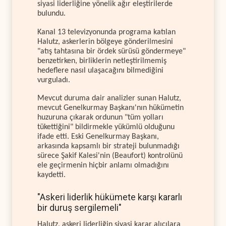
siyasi liderliğine yönelik ağır eleştirilerde
bulundu.
Kanal 13 televizyonunda programa katılan
Halutz, askerlerin bölgeye gönderilmesini
"atış tahtasına bir ördek sürüsü göndermeye"
benzetirken, birliklerin netleştirilmemiş
hedeflere nasıl ulaşacağını bilmediğini
vurguladı.
Mevcut duruma dair analizler sunan Halutz,
mevcut Genelkurmay Başkanı'nın hükümetin
huzuruna çıkarak ordunun "tüm yolları
tükettiğini" bildirmekle yükümlü olduğunu
ifade etti. Eski Genelkurmay Başkanı,
arkasında kapsamlı bir strateji bulunmadığı
sürece Şakif Kalesi'nin (Beaufort) kontrolünü
ele geçirmenin hiçbir anlamı olmadığını
kaydetti.
"Askeri liderlik hükümete karşı kararlı
bir duruş sergilemeli"
Halutz, askeri liderliğin siyasi karar alıcılara