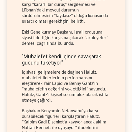
karşı "kararlı bir duruş" sergilemesi ve
Lübnan'daki mevcut durumun
sürdürülmesinin "faydasız" olduğu konusunda
ısrarcı olması gerektiğini belirtti.
Eski Genelkurmay Başkanı, İsrail ordusuna
siyasi liderliğin karşısına çıkarak "artık yeter"
demesi çağrısında bulundu.
"Muhalefet kendi içinde savaşarak
gücünü tüketiyor"
İç siyasi gelişmelere de değinen Halutz,
muhalefet liderlerinin performansını
eleştirerek Yair Lapid ve Benny Gantz'ın
"muhalefetin değerini yok ettiğini" savundu.
Halutz, Gantz'ı kişisel sorumluluk alarak istifa
etmeye çağırdı.
Başbakan Benyamin Netanyahu'ya karşı
durabilecek figürleri karşılaştıran Halutz,
"Kalbim Gadi Eisenkot'a kayıyor ancak aklım
Naftali Bennett ile uyuşuyor" ifadelerini