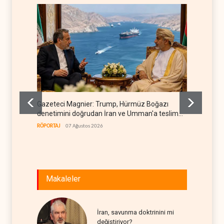
Gazeteci Magnier: Trump, Hürmüz Boğazı
Irak Di
denetimini doğrudan İran ve Umman'a teslim
kapan
etti
RÖPORTAJ
07 Ağustos 2026
IRAK
07
Makaleler
İran, savunma doktrinini mi
değiştiriyor?