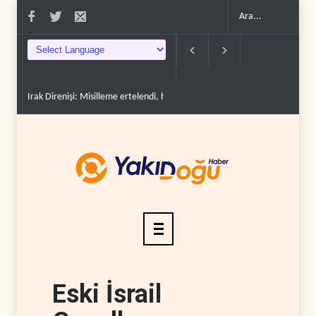
Irak Direnişi: Misilleme ertelendi, hesap kapanmadı..
Çin'in petrol itha
Eski İsrail