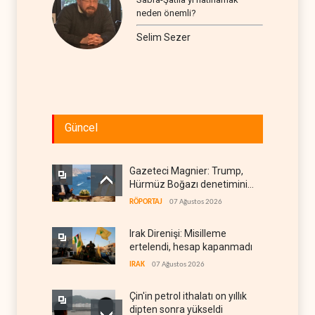
neden önemli?
Selim Sezer
Güncel
Gazeteci Magnier: Trump,
Hürmüz Boğazı denetimini
doğrudan İran ve Umman'a
RÖPORTAJ
07 Ağustos 2026
teslim etti
Irak Direnişi: Misilleme
ertelendi, hesap kapanmadı
IRAK
07 Ağustos 2026
Çin'in petrol ithalatı on yıllık
dipten sonra yükseldi