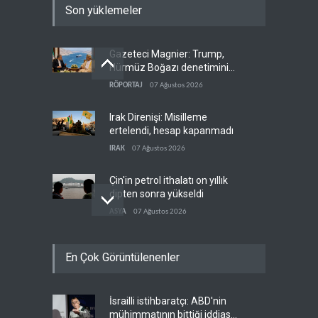
Son yüklemeler
Gazeteci Magnier: Trump,
Hürmüz Boğazı denetimini
doğrudan İran ve Umman'a
RÖPORTAJ
07 Ağustos 2026
teslim etti
Irak Direnişi: Misilleme
ertelendi, hesap kapanmadı
IRAK
07 Ağustos 2026
Çin'in petrol ithalatı on yıllık
dipten sonra yükseldi
ASYA
07 Ağustos 2026
BAE, OPEC'ten ayrıldıktan
En Çok Görüntülenenler
sonra petrol üretimini rekor
düzeye çıkardı
ARAP DÜNYASI
07 Ağustos 2026
İsrailli istihbaratçı: ABD'nin
The Telegraph: Hürmüz
mühimmatının bittiği iddiası