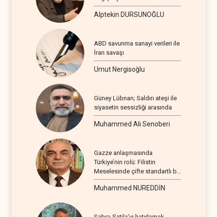
Alptekin DURSUNOĞLU
ABD savunma sanayi verileri ile
İran savaşı
Umut Nergisoğlu
Güney Lübnan; Saldırı ateşi ile
siyasetin sessizliği arasında
Muhammed Ali Senoberi
Gazze anlaşmasında
Türkiye’nin rolü: Filistin
Meselesinde çifte standartlı bir
seyir
Muhammed NUREDDİN
Sabra-Şatila’yı hatırlamak