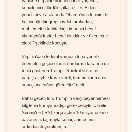
vahşice hırpalandılar. İntiharlar yaşandı,
kendilerini öldürdüler, iflas ettiler; Biden
yönetimi ve aralarında Obama’nın ekibinin de
bulunduğu bir grup haydut tarafından,
muhtemelen tarihte hiç kimsenin hedef
alınmadığı kadar hedef alındılar ve üzerlerine
gidildi" şeklinde konuştu.
Virginia'daki federal yargıcın fona yönelik
ödemeleri geçici olarak durdurma kararına da
tepki gösteren Trump, "Radikal solcu bir
yargıç aleyhte karar verdi, tüm bunların nasıl
sonuçlanacağını göreceğiz" dedi.
Bahsi geçen fon, Trump’ın vergi beyannamesi
bilgilerini koruyamadığı gerekçesiyle İç Gelir
Servisi'ne (IRS) karşı açtığı 10 milyar dolarlık
davanın uzlaşmayla sonuçlanmasının
ardından duyurulmuştu.