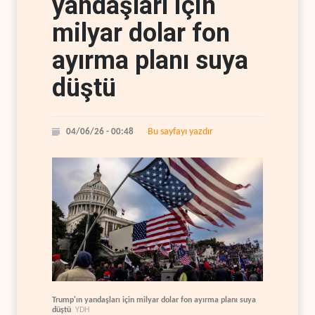
yandaşları için
milyar dolar fon
ayırma planı suya
düştü
Bu sayfayı yazdır
04/06/26 - 00:48
Trump'ın yandaşları için milyar dolar fon ayırma planı suya
düştü
YDH