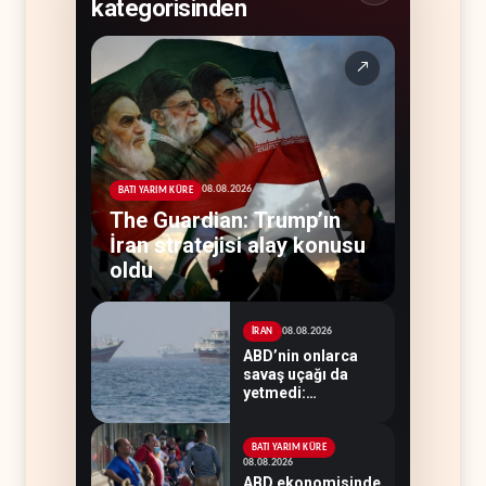
kategorisinden
↗
08.08.2026
BATI YARIM KÜRE
The Guardian: Trump’ın
İran stratejisi alay konusu
oldu
08.08.2026
İRAN
ABD’nin onlarca
savaş uçağı da
yetmedi:
Hürmüz’de gemi
vuruldu
BATI YARIM KÜRE
08.08.2026
ABD ekonomisinde