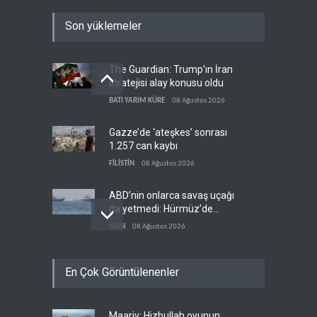
Son yüklemeler
The Guardian: Trump’ın İran
stratejisi alay konusu oldu
BATI YARIM KÜRE
08 Ağustos 2026
Gazze’de ‘ateşkes’ sonrası
1.257 can kaybı
FİLİSTİN
08 Ağustos 2026
ABD’nin onlarca savaş uçağı
da yetmedi: Hürmüz’de
gemi vuruldu
İRAN
08 Ağustos 2026
Necef İmamı'ndan bölgesel
En Çok Görüntülenenler
'Arap projesi' uyarısı
IRAK
08 Ağustos 2026
Maariv: Hizbullah oyunun