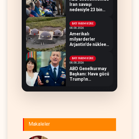
İran savaşı
nedeniyle 23 bin
istihdam kaybı
yaşandı
BATI YARIM KÜRE
08.08.2026
Amerikalı
milyarderler
Arjantin'de nükleer
savaş sığınağı inşa
ediyor
BATI YARIM KÜRE
08.08.2026
ABD Genelkurmay
Başkanı: Hava gücü
Trump'ın
hedeflerine yetmez
Makaleler