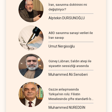
İran, savunma doktrinini mi
değiştiriyor?
Alptekin DURSUNOĞLU
ABD savunma sanayi verileri ile
İran savaşı
Umut Nergisoğlu
Güney Lübnan; Saldırı ateşi ile
siyasetin sessizliği arasında
Muhammed Ali Senoberi
Gazze anlaşmasında
Türkiye’nin rolü: Filistin
Meselesinde çifte standartlı bir
seyir
Muhammed NUREDDİN