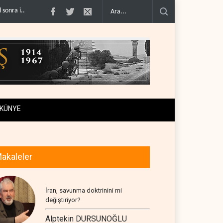
yla alay et..
Trump: İran savaşı yakında bitebilir, ABD silah stoklar�..
Gazz
KÜNYE
akaleler
İran, savunma doktrinini mi
değiştiriyor?
Alptekin DURSUNOĞLU