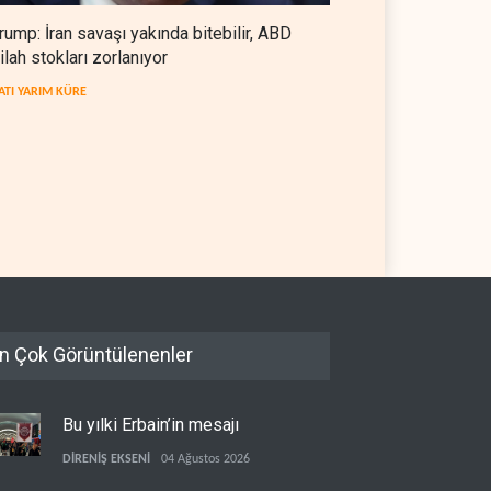
rump: İran savaşı yakında bitebilir, ABD
ilah stokları zorlanıyor
ATI YARIM KÜRE
e'nin yeniden inşası
İsrail ordusunda helikopter
ne askeri üs projesi
krizi
TİN
06 Ağustos 2026
İSRAİL
06 Ağustos 2026
n Çok Görüntülenenler
Bu yılki Erbain’in mesajı
DİRENİŞ EKSENİ
04 Ağustos 2026