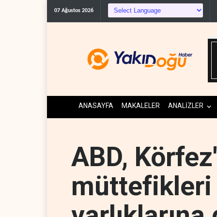
ABD, Suudi Arabistan'dan pe
07 Ağustos 2026
ANASAYFA
MAKALELER
ANALİZLER
ABD, Körfez
müttefikleri 
varlıklarına 