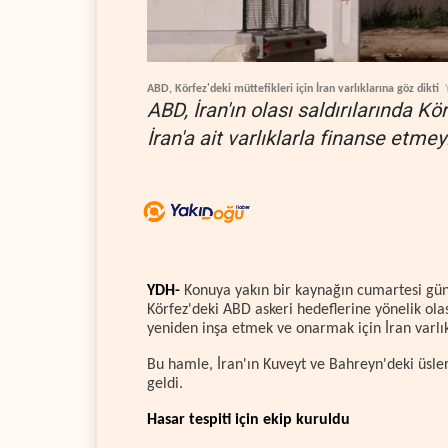
ABD, Körfez'deki müttefikleri için İran varlıklarına göz dikti
ABD, İran'ın olası saldırılarında K
İran'a ait varlıklarla finanse etmeyi
YDH-
Konuya yakın bir kaynağın cumartesi günü
Körfez'deki ABD askeri hedeflerine yönelik ol
yeniden inşa etmek ve onarmak için İran varlık
Bu hamle, İran'ın Kuveyt ve Bahreyn'deki üsle
geldi.
Hasar tespiti için ekip kuruldu