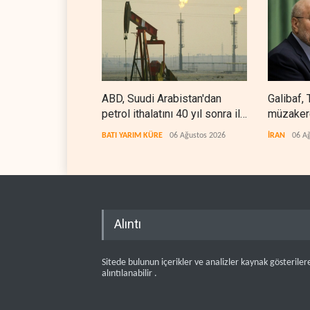
ABD, Suudi Arabistan'dan
Galibaf, 
petrol ithalatını 40 yıl sonra ilk
müzakere
kez durdurdu
etti
BATI YARIM KÜRE
06 Ağustos 2026
İRAN
06 A
Alıntı
Sitede bulunun içerikler ve analizler kaynak gösteriler
alıntılanabilir .