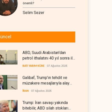
önemli?
Selim Sezer
üncel
ABD, Suudi Arabistan'dan
petrol ithalatını 40 yıl sonra ilk
kez durdurdu
BATI YARIM KÜRE
07 Ağustos 2026
Galibaf, Trump'ın tehdit ve
müzakere mesajlarıyla alay
etti
İRAN
07 Ağustos 2026
Trump: İran savaşı yakında
bitebilir, ABD silah stokları