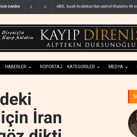
trol ithalatını 40 yıl sonra i..
Galibaf, Trump'ın tehdit ve müzakere mesajları
SON DAKİKA
HABERLER
RÖPORTAJ
KATEGORİLER
MEDYA
'deki
M
için İran
göz dikti