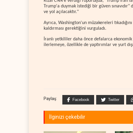
Rızai CNN'e verdiği röportajda, "Trump İran'la
Trump'a duymak istediği bir güven sınavıdır" d
ve yol açılacaktır."
Ayrıca, Washington'un müzakereleri tıkadığın
kaldırması gerektiğini vurguladı.
İranlı yetkililer daha önce defalarca ekonomi
ilerlemeye, özellikle de yaptırımlar ve yurt d
Paylaş:
Facebook
Twitter
İlginizi çekebilir