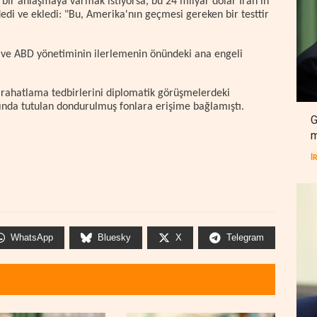
 bir anlaşmaya varmak istiyorsa, bu 24 milyar dolar İran'ın
edi ve ekledi: "Bu, Amerika'nın geçmesi gereken bir testtir
ı ve ABD yönetiminin ilerlemenin önündeki ana engeli
k rahatlama tedbirlerini diplomatik görüşmelerdeki
ışında tutulan dondurulmuş fonlara erişime bağlamıştı.
G
m
İ
WhatsApp
Bluesky
X
Telegram