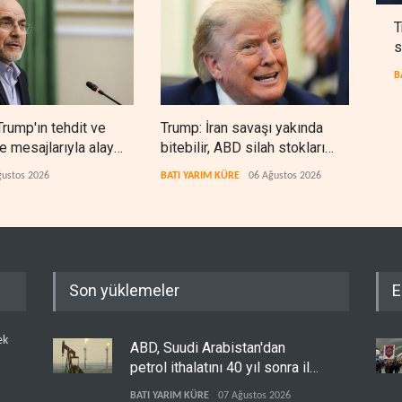
T
s
B
Trump'ın tehdit ve
Trump: İran savaşı yakında
Gazz
 mesajlarıyla alay
bitebilir, ABD silah stokları
yeri
zorlanıyor
ğustos 2026
BATI YARIM KÜRE
06 Ağustos 2026
FİLİS
Son yüklemeler
E
ek
ABD, Suudi Arabistan'dan
petrol ithalatını 40 yıl sonra ilk
kez durdurdu
BATI YARIM KÜRE
07 Ağustos 2026