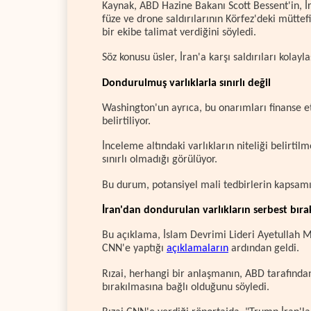
Kaynak, ABD Hazine Bakanı Scott Bessent'in, İ
füze ve drone saldırılarının Körfez'deki mütte
bir ekibe talimat verdiğini söyledi.
Söz konusu üsler, İran'a karşı saldırıları kola
Dondurulmuş varlıklarla sınırlı değil
Washington'un ayrıca, bu onarımları finanse et
belirtiliyor.
İnceleme altındaki varlıkların niteliği belirti
sınırlı olmadığı görülüyor.
Bu durum, potansiyel mali tedbirlerin kapsamına
İran'dan dondurulan varlıkların serbest bırak
Bu açıklama, İslam Devrimi Lideri Ayetullah 
CNN'e yaptığı
açıklamaların
ardından geldi.
Rızai, herhangi bir anlaşmanın, ABD tarafından
bırakılmasına bağlı olduğunu söyledi.