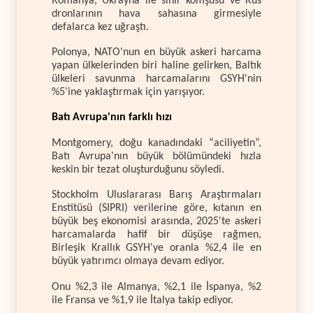
Romanya, Ukrayna ile sınır komşusu ve Rus
dronlarının hava sahasına girmesiyle
defalarca kez uğraştı.
Polonya, NATO'nun en büyük askeri harcama
yapan ülkelerinden biri haline gelirken, Baltık
ülkeleri savunma harcamalarını GSYH'nin
%5'ine yaklaştırmak için yarışıyor.
Batı Avrupa'nın farklı hızı
Montgomery, doğu kanadındaki “aciliyetin”,
Batı Avrupa'nın büyük bölümündeki hızla
keskin bir tezat oluşturduğunu söyledi.
Stockholm Uluslararası Barış Araştırmaları
Enstitüsü (SIPRI) verilerine göre, kıtanın en
büyük beş ekonomisi arasında, 2025'te askeri
harcamalarda hafif bir düşüşe rağmen,
Birleşik Krallık GSYH'ye oranla %2,4 ile en
büyük yatırımcı olmaya devam ediyor.
Onu %2,3 ile Almanya, %2,1 ile İspanya, %2
ile Fransa ve %1,9 ile İtalya takip ediyor.