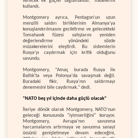
verecek ek güçler sağlamalıdır." ifadelerini
kullandı.
Montgomery ayrıca, Pentagon'un uzun
menzilli saldırı birliklerinin Almanya'ya
konuşlandırılmasını geciktirme ve gelecekteki
Tomahawk füzesi satışlarını yeniden
değerlendirme yönündeki sözde
müzakerelerini eleştirdi. Bu sistemlerin
Rusya'yı caydırmak için kritik olduğunu
savundu.
Montgomery, "Amaç burada Rusya ile
Baltık'ta veya Polonya'da savaşmak değil.
Buradaki fikir, Rusya'nın saldırmayı
denemesini bile caydırmak." dedi.
"NATO beş yıl içinde daha güçlü olacak"
İleriye dönük olarak Montgomery, NATO'nun
geleceği konusunda “iyimserliğini” koruyor.
Montgomery, Avrupa'nın savunma
harcamalarını artırmaya ve savunma sanayi
üssünü genişletmeye devam edeceğini,