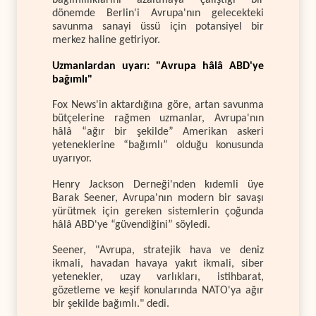
bağımlılıklarını azaltmaya çalıştığı bir
dönemde Berlin'i Avrupa'nın gelecekteki
savunma sanayi üssü için potansiyel bir
merkez haline getiriyor.
Uzmanlardan uyarı: "Avrupa hâlâ ABD'ye
bağımlı"
Fox News'in aktardığına göre, artan savunma
bütçelerine rağmen uzmanlar, Avrupa'nın
hâlâ “ağır bir şekilde” Amerikan askeri
yeteneklerine “bağımlı” olduğu konusunda
uyarıyor.
Henry Jackson Derneği'nden kıdemli üye
Barak Seener, Avrupa'nın modern bir savaşı
yürütmek için gereken sistemlerin çoğunda
hâlâ ABD'ye “güvendiğini” söyledi.
Seener, "Avrupa, stratejik hava ve deniz
ikmali, havadan havaya yakıt ikmali, siber
yetenekler, uzay varlıkları, istihbarat,
gözetleme ve keşif konularında NATO'ya ağır
bir şekilde bağımlı." dedi.