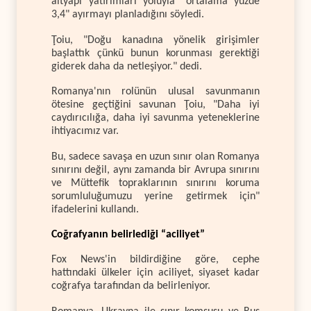
altyapı yatırımları yoluyla "ortalama yüzde
3,4" ayırmayı planladığını söyledi.
Ţoiu, "Doğu kanadına yönelik girişimler
başlattık çünkü bunun korunması gerektiği
giderek daha da netleşiyor." dedi.
Romanya'nın rolünün ulusal savunmanın
ötesine geçtiğini savunan Ţoiu, "Daha iyi
caydırıcılığa, daha iyi savunma yeteneklerine
ihtiyacımız var.
Bu, sadece savaşa en uzun sınır olan Romanya
sınırını değil, aynı zamanda bir Avrupa sınırını
ve Müttefik topraklarının sınırını koruma
sorumluluğumuzu yerine getirmek için"
ifadelerini kullandı.
Coğrafyanın belirlediği “aciliyet”
Fox News'in bildirdiğine göre, cephe
hattındaki ülkeler için aciliyet, siyaset kadar
coğrafya tarafından da belirleniyor.