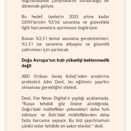
doğrultusunda çalışmalarını sürdürdüğü bir
dönemde geliyor.
Bu hedef, üyelerin 2035 yılına kadar
GSYH'lerinin %5'ini savunma ve güvenlikle
ilgili harcamalara ayırmasını öngörüyor.
Bunun %3,5'i temel savunma gereksinimleri,
%1,5'i ise savunma altyapısı ve güvenlik
yatırımları için ayrılacak.
Doğu Avrupa'nın hızlı yükselişi beklenmedik
değil
ABD Ordusu Savaş Koleji'nden araştırma
profesörü John Deni, bu eğilimin şaşırtıcı
olmaması gerektiğini söyledi.
Deni, Fox News Digital'e yaptığı açıklamada,
"Rusya tehdidi göz önüne alındığında,
Doğu'daki müttefikler yetenekleri daha hızlı
ediniyor ve Batı'daki müttefiklerden daha
fazla harcama yapıyor. Bu bizi şaşırtmamalı
çünkü onlar tehdide en yakın olanlar." dedi.