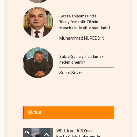
Gazze anlaşmasında
Türkiye’nin rolü: Filistin
Meselesinde çifte standartlı bir
seyir
Muhammed NUREDDİN
Sabra-Şatila’yı hatırlamak
neden önemli?
Selim Sezer
Güncel
WSJ: İran, ABD’nin
Körfez’deki hakimiyetini