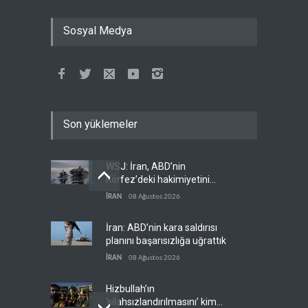
Sosyal Medya
Son yüklemeler
WSJ: İran, ABD’nin
Körfez’deki hakimiyetini
sona erdiriyor
İRAN
08 Ağustos 2026
İran: ABD’nin kara saldırısı
planını başarısızlığa uğrattık
İRAN
08 Ağustos 2026
Hizbullah’ın
‘silahsızlandırılmasını’ kim