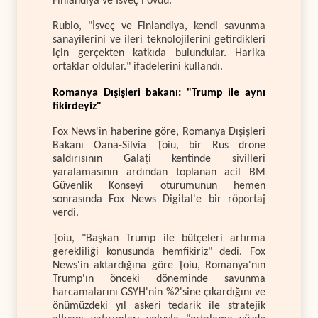
Finlandiya ve İsveç'i övdü.
Rubio, "İsveç ve Finlandiya, kendi savunma
sanayilerini ve ileri teknolojilerini getirdikleri
için gerçekten katkıda bulundular. Harika
ortaklar oldular." ifadelerini kullandı.
Romanya Dışişleri bakanı: "Trump ile aynı
fikirdeyiz"
Fox News'in haberine göre, Romanya Dışişleri
Bakanı Oana-Silvia Ţoiu, bir Rus drone
saldırısının Galați kentinde sivilleri
yaralamasının ardından toplanan acil BM
Güvenlik Konseyi oturumunun hemen
sonrasında Fox News Digital'e bir röportaj
verdi.
Ţoiu, "Başkan Trump ile bütçeleri artırma
gerekliliği konusunda hemfikiriz" dedi. Fox
News'in aktardığına göre Ţoiu, Romanya'nın
Trump'ın önceki döneminde savunma
harcamalarını GSYH'nin %2'sine çıkardığını ve
önümüzdeki yıl askeri tedarik ile stratejik