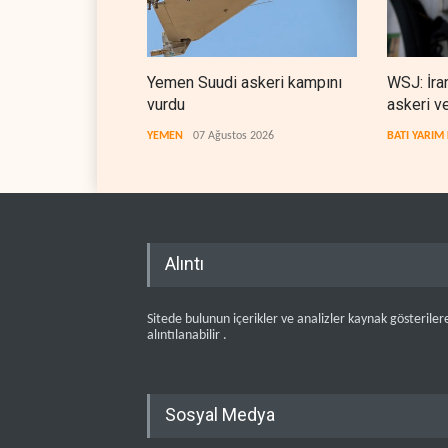
Yemen Suudi askeri kampını
WSJ: İra
vurdu
askeri v
kaynaklar
YEMEN
07 Ağustos 2026
BATI YARIM
Alıntı
Sitede bulunun içerikler ve analizler kaynak gösteriler
alıntılanabilir .
Sosyal Medya