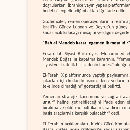
İsrail Hayom gazetesi de Umm el-Raşraş'ı
doğrularken, İbranice yayın yapan platformlar
hedefin" engellendiğini aktardığı ifade edildi.
Gözlemciler, Yemen operasyonlarının resmi aç
İsrail'in Güney Lübnan ve Beyrut'un güney 
kadar açık kalacağı mesajını verdiğini değerle
"Bab el-Mendeb kararı egemenlik mesajıdır
Ensarullah Siyasi Büro üyesi Muhammed el-F
Mendeb Boğazı'nı kapatma kararının, "Yeme
siyasi ve stratejik bir iradenin ifadesi" olduğun
El-Ferah, X platformunda yaptığı paylaşımda,
çıkarları için kullanılmasının, deniz yollarını
tekelinde olmadığını" gösterdiğini belirtti.
Yemen'in stratejik konumunu ve coğrafi avant
unsur" haline getirebileceğini ifade eden
bırakma ve öldürme politikaları, saldırının m
baskı araçlarıyla karşılık bulacaktır" dedi.
El-Ferah'ın açıklamaları, Kudüs Gücü Komut
Basra Körfezi'nden Kızıldeniz'e kadar uzanan 