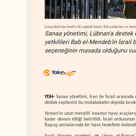
Ensarullah'tan İsrail'e iki cepheli baskı: İHA saldırıları ve den
Sanaa yönetimi, Lübnan'a destek o
yetkilileri Bab el-Mendeb'in İsrail 
seçeneğinin masada olduğunu vur
YDH-
Sanaa yönetimi, İran ile İsrail arasın
destek cephesini bu mutabakatın dışında bırakt
Yemen'in uzun menzilli insansız hava araçlarıy
kadar devam ettiği belirtildi. İsrail ordusunun
Raşraş semalarında bir hava hedefinin önlendiğ