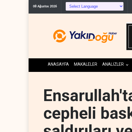
08 Ağustos 2026
ANASAYFA
MAKALELER
ANALİZLER
Ensarullah'ta
cepheli bask
saldırıları 