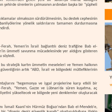
n Yemen'den gelen yeni bir saldırıya maruz kaldığını
ın şehirde sirenlerin çalmasının ardından başka bir "şüpheli
ıklamalar olmaksızın sürdürülmesinin, bu destek cephesinin
banliyölerine yönelik saldırılarını tamamen durdurmasına
ndirdi.
"
erah, Yemen'in İsrail bağlantılı deniz trafiğine Bab el-
n'in ümmeti savunma mücadelesinde yer aldığını gösteren
u söyledi.
 bu stratejik kartın ümmetin meseleleri ve Yemen halkının
n güvenliğinin artık "ABD, İsrail ve bölgedeki müttefiklerinin
Y
ajlarını "hegemonya ve işgal projelerine karşı etkili bir
Y
 el-Ferah, "Yemen, Gazze ve Lübnan'da süren kuşatma, aç
aliyetini yükseltecek ve bölgede yeni denklemler oluşturacak
anı İsmail Kaani'nin Hürmüz Boğazı'ndan Bab el-Mendeb'e,
bir "direniş deniz güvenlik kuşağı" oluşturulduğuna ilişkin