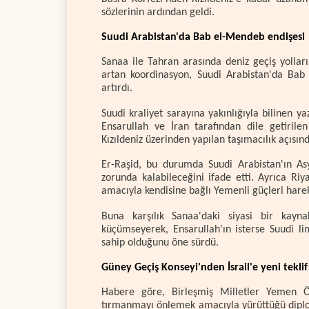
sözlerinin ardından geldi.
Suudi Arabistan'da Bab el-Mendeb endişesi
Sanaa ile Tahran arasında deniz geçiş yolları
artan koordinasyon, Suudi Arabistan'da Bab
artırdı.
Suudi kraliyet sarayına yakınlığıyla bilinen
Ensarullah ve İran tarafından dile getirile
Kızıldeniz üzerinden yapılan taşımacılık açısın
Er-Raşid, bu durumda Suudi Arabistan'ın As
zorunda kalabileceğini ifade etti. Ayrıca Riyad
amacıyla kendisine bağlı Yemenli güçleri hareke
Buna karşılık Sanaa'daki siyasi bir kayna
küçümseyerek, Ensarullah'ın isterse Suudi li
sahip olduğunu öne sürdü.
Güney Geçiş Konseyi'nden İsrail'e yeni teklif
Habere göre, Birleşmiş Milletler Yemen Öz
tırmanmayı önlemek amacıyla yürüttüğü diploma