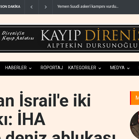
WSJ: İran savaşı ABD’nin askeri ve ekonomik ka
SON DAKİKA
HABERLER
RÖPORTAJ
KATEGORİLER
MEDYA
n İsrail'e iki
M
ı: İHA
ve deniz ablukası