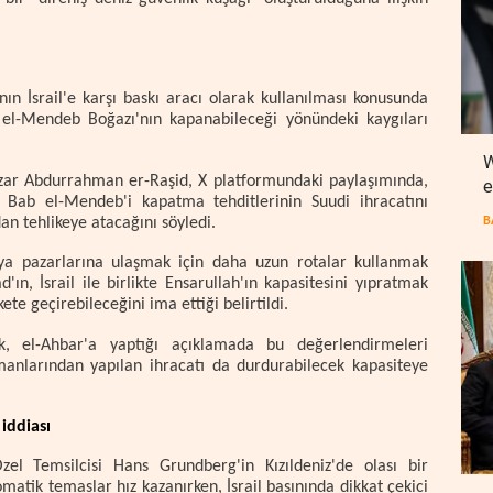
nın İsrail'e karşı baskı aracı olarak kullanılması konusunda
 el-Mendeb Boğazı'nın kapanabileceği yönündeki kaygıları
W
 yazar Abdurrahman er-Raşid, X platformundaki paylaşımında,
e
n Bab el-Mendeb'i kapatma tehditlerinin Suudi ihracatını
dan tehlikeye atacağını söyledi.
B
ya pazarlarına ulaşmak için daha uzun rotalar kullanmak
'ın, İsrail ile birlikte Ensarullah'ın kapasitesini yıpratmak
te geçirebileceğini ima ettiği belirtildi.
k, el-Ahbar'a yaptığı açıklamada bu değerlendirmeleri
manlarından yapılan ihracatı da durdurabilecek kapasiteye
 iddiası
el Temsilcisi Hans Grundberg'in Kızıldeniz'de olası bir
tik temaslar hız kazanırken, İsrail basınında dikkat çekici