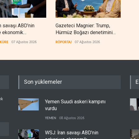
n savaşı ABD’nin
Gazeteci Magnier: Trump,
Irak
e ekonomik
Hürmüz Boğazı denetimini
ert
ını tüketiyor
doğrudan İran ve Umman'a
 KÜRE
07 Ağustos 2026
RÖPORTAJ
07 Ağustos 2026
IRAK
teslim etti
Son yüklemeler
E
ek
Yemen Suudi askeri kampını
vurdu
YEMEN
08 Ağustos 2026
WSJ: İran savaşı ABD’nin