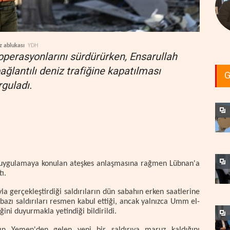
iz ablukası
YDH
perasyonlarını sürdürürken, Ensarullah
bağlantılı deniz trafiğine kapatılması
G
guladı.
da uygulamaya konulan ateşkes anlaşmasına rağmen Lübnan'a
ı.
la gerçekleştirdiği saldırıların dün sabahın erken saatlerine
 bazı saldırıları resmen kabul ettiği, ancak yalnızca Umm el-
ini duyurmakla yetindiği bildirildi.