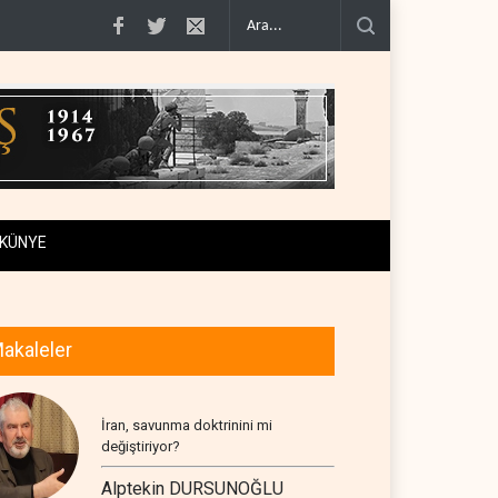
ynakları..
Gazeteci Magnier: Trump, Hürmüz Boğazı denetimini doğru..
Ir
KÜNYE
akaleler
İran, savunma doktrinini mi
değiştiriyor?
Alptekin DURSUNOĞLU