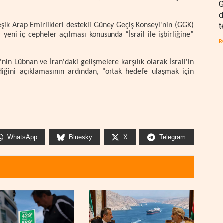
G
d
t
eşik Arap Emirlikleri destekli Güney Geçiş Konseyi'nin (GGK)
 yeni iç cepheler açılması konusunda “İsrail ile işbirliğine”
R
'nin Lübnan ve İran'daki gelişmelere karşılık olarak İsrail'in
lediğini açıklamasının ardından, "ortak hedefe ulaşmak için
.
WhatsApp
Bluesky
X
Telegram