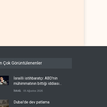
 Direnişi: Misilleme
Çin'in petrol ithalatı on yıllık
elendi, hesap kapanmadı
dipten sonra yükseldi
07 Ağustos 2026
ASYA
07 Ağustos 2026
n Çok Görüntülenenler
İsrailli istihbaratçı: ABD'nin
mühimmatının bittiği iddiası
bir iç kavga
İSRAİL
05 Ağustos 2026
Dubai'de dev patlama