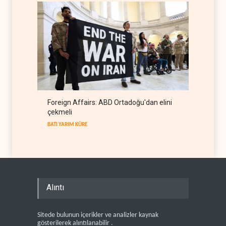
Foreign Affairs: ABD Ortadoğu'dan elini
çekmeli
BATI YARIM KÜRE
Alıntı
Sitede bulunun içerikler ve analizler kaynak
gösterilerek alıntılanabilir .