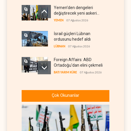
Yemen’den dengeleri
değiştirecek yeni askeri
denklem
YEMEN
07 Ağustos 2026
İsrail güçleri Lübnan
ordusunu hedef aldı
LÜBNAN
07 Ağustos 2026
Foreign Affairs: ABD
Ortadoğu'dan elini çekmeli
BATI YARIM KÜRE
07 Ağustos 2026
Suudi Arabistan, Türkiye ve
Pakistan ortak savunma
Çok Okunanlar
anlaşması imzaladı
ARAP DÜNYASI
07 Ağustos 2026
ABD, Suudi Arabistan'dan
petrol ithalatını 40 yıl sonra
ilk kez durdurdu
BATI YARIM KÜRE
07 Ağustos 2026