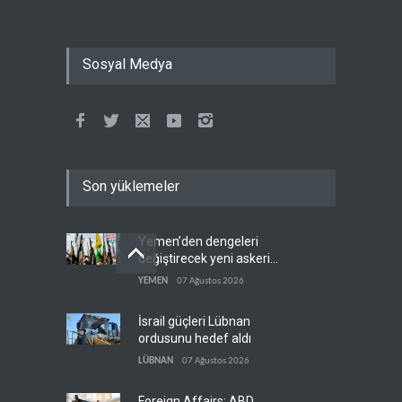
Sosyal Medya
Son yüklemeler
Yemen’den dengeleri
değiştirecek yeni askeri
denklem
YEMEN
07 Ağustos 2026
İsrail güçleri Lübnan
ordusunu hedef aldı
LÜBNAN
07 Ağustos 2026
Foreign Affairs: ABD