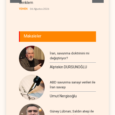
denklem
LÜBNAN
YEMEN
06 Ağustos 2026
Makaleler
İran, savunma doktrinini mi
değiştiriyor?
Alptekin DURSUNOĞLU
ABD savunma sanayi verileri ile
İran savaşı
Umut Nergisoğlu
Güney Lübnan; Saldırı ateşi ile