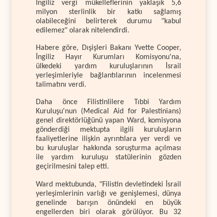
İngiliz vergi mükelleflerinin yaklaşık 5,6
milyon sterlinlik bir katkı sağlamış
olabileceğini belirterek durumu "kabul
edilemez" olarak nitelendirdi.
Habere göre, Dışişleri Bakanı Yvette Cooper,
İngiliz Hayır Kurumları Komisyonu'na,
ülkedeki yardım kuruluşlarının İsrail
yerleşimleriyle bağlantılarının incelenmesi
talimatını verdi.
Daha önce Filistinlilere Tıbbi Yardım
Kuruluşu'nun (Medical Aid for Palestinians)
genel direktörlüğünü yapan Ward, komisyona
gönderdiği mektupta ilgili kuruluşların
faaliyetlerine ilişkin ayrıntılara yer verdi ve
bu kuruluşlar hakkında soruşturma açılması
ile yardım kuruluşu statülerinin gözden
geçirilmesini talep etti.
Ward mektubunda, "Filistin devletindeki İsrail
yerleşimlerinin varlığı ve genişlemesi, dünya
genelinde barışın önündeki en büyük
engellerden biri olarak görülüyor. Bu 32