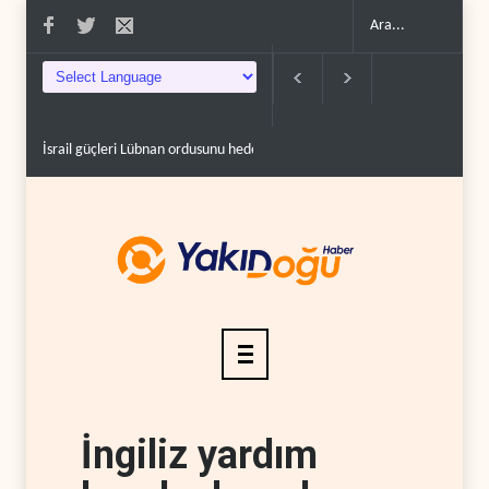
İsrail güçleri Lübnan ordusunu hedef aldı..
Foreign Affairs: ABD Ortadoğu'da
İngiliz yardım