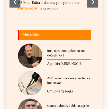
ABD'den Küba ordusuna yeni yaptırımlar
Fars a
geçiş k
BATI YARIM KÜRE
06 Ağustos 2026
İRAN
06
Makaleler
İran, savunma doktrinini mi
değiştiriyor?
Alptekin DURSUNOĞLU
ABD savunma sanayi verileri ile
İran savaşı
Umut Nergisoğlu
Güney Lübnan; Saldırı ateşi ile