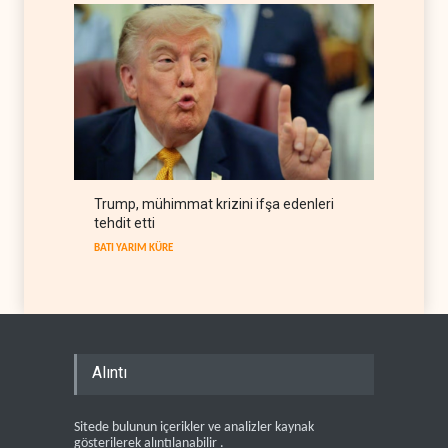
Trump, mühimmat krizini ifşa edenleri
tehdit etti
BATI YARIM KÜRE
Alıntı
Sitede bulunun içerikler ve analizler kaynak
gösterilerek alıntılanabilir .