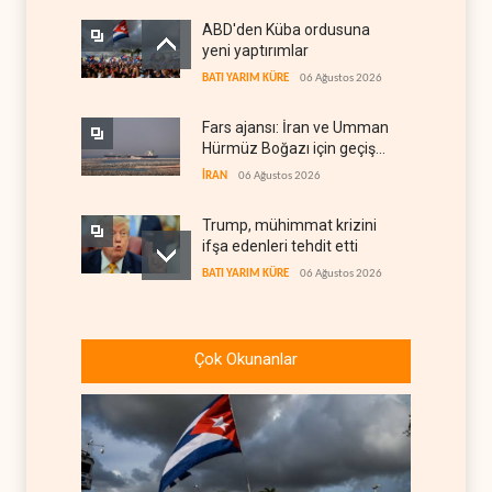
ABD'den Küba ordusuna
yeni yaptırımlar
BATI YARIM KÜRE
06 Ağustos 2026
Fars ajansı: İran ve Umman
Hürmüz Boğazı için geçiş
koridorlarında anlaştı
İRAN
06 Ağustos 2026
Trump, mühimmat krizini
ifşa edenleri tehdit etti
BATI YARIM KÜRE
06 Ağustos 2026
Demokratlar: Trump Batı
Şeria'da işgalci
Çok Okunanlar
yerleşimcilere cezasızlık
BATI YARIM KÜRE
06 Ağustos 2026
sağladı
İsrail, beyin göçünde rekora
koşuyor
İSRAİL
06 Ağustos 2026