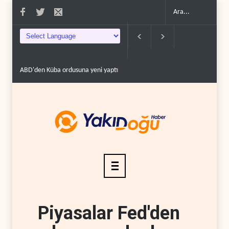
ABD'den Küba ordusuna yeni yaptırımlar..
Fars ajansı: İran ve Umman H
Piyasalar Fed'den