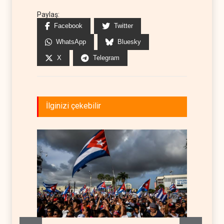
Paylaş:
Facebook
Twitter
WhatsApp
Bluesky
X
Telegram
İlginizi çekebilir