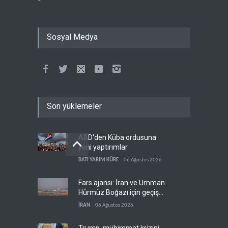
Sosyal Medya
Son yüklemeler
ABD'den Küba ordusuna
yeni yaptırımlar
BATI YARIM KÜRE
06 Ağustos 2026
Fars ajansı: İran ve Umman
Hürmüz Boğazı için geçiş
koridorlarında anlaştı
İRAN
06 Ağustos 2026