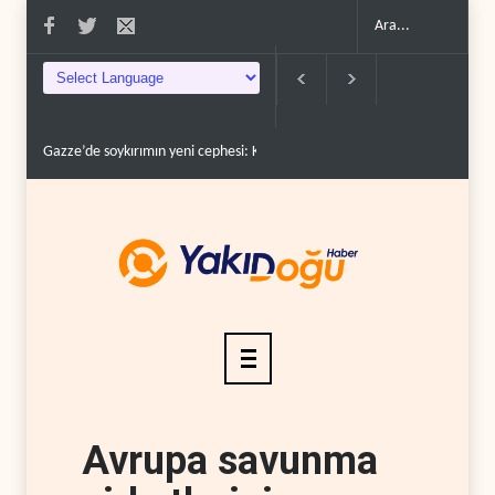
Gazze’de soykırımın yeni cephesi: Kamyonlar ve sürüc�..
Devrim Lider
Avrupa savunma