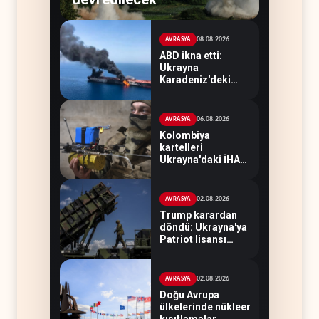
08.08.2026
AVRASYA
ABD ikna etti:
Ukrayna
Karadeniz'deki
petrol tankerlerini
vurmayacak
06.08.2026
AVRASYA
Kolombiya
kartelleri
Ukrayna'daki İHA
teknolojisinin
peşine düştü
02.08.2026
AVRASYA
Trump karardan
döndü: Ukrayna'ya
Patriot lisansı
verilmeyecek
02.08.2026
AVRASYA
Doğu Avrupa
ülkelerinde nükleer