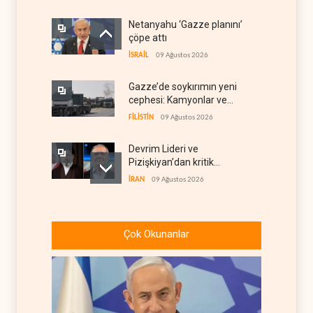
Netanyahu ‘Gazze planını’
çöpe attı
İSRAİL
09 Ağustos 2026
Gazze’de soykırımın yeni
cephesi: Kamyonlar ve
sürücüler de hedefte
FİLİSTİN
09 Ağustos 2026
Devrim Lideri ve
Pizişkiyan’dan kritik
görüşme
İRAN
09 Ağustos 2026
Yemen’den Suudi destekli
güçlere büyük operasyon
Çok Okunanlar
YEMEN
09 Ağustos 2026
Grönland’da izinsiz sondaj
hamlesi
BATI YARIM KÜRE
09 Ağustos 2026