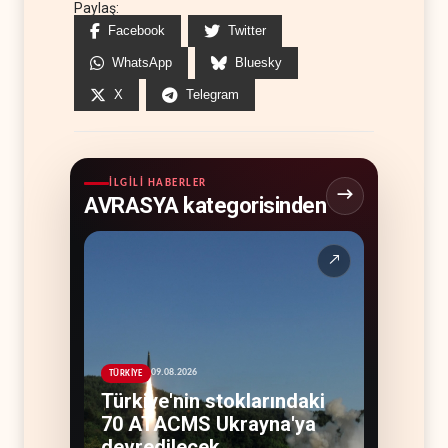
Paylaş:
Facebook
Twitter
WhatsApp
Bluesky
X
Telegram
İLGILI HABERLER
AVRASYA kategorisinden
↗
09.08.2026
TÜRKİYE
Türkiye'nin stoklarındaki
70 ATACMS Ukrayna'ya
devredilecek