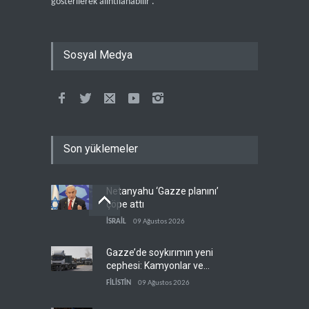
gösterilerek alıntılanabilir .
Sosyal Medya
Son yüklemeler
Netanyahu ‘Gazze planını’
çöpe attı
İSRAİL
09 Ağustos 2026
Gazze’de soykırımın yeni
cephesi: Kamyonlar ve
sürücüler de hedefte
FİLİSTİN
09 Ağustos 2026