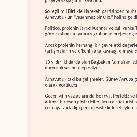
projeye yaklaşımını savundu.
Sol eğilimli Birlikte Hareketi partisinden muha
Arnavutluk’un "yaşanmaz bir ülke" haline geldi
Politico, projenin Jared Kushner ve eşi Ivanka
göre Kushner’ın yatırım grubunun projeden çeki
Ancak projenin herhangi bir çevre etki değer
tartışmaların ve öfkenin ana kaynağı olmaya 
13 yıldır iktidarda olan Başbakan Rama’nın ist
durdurulmasını talep ediyor.
Arnavutluk’taki bu gelişmeler, Güney Avrupa ge
olarak görülüyor.
Geçen yılın yaz aylarında İspanya, Portekiz ve
altında birleşen göstericiler, kontrolsüz turist a
çıkmaya zorladığı gerekçesiyle kitlesel eyleml