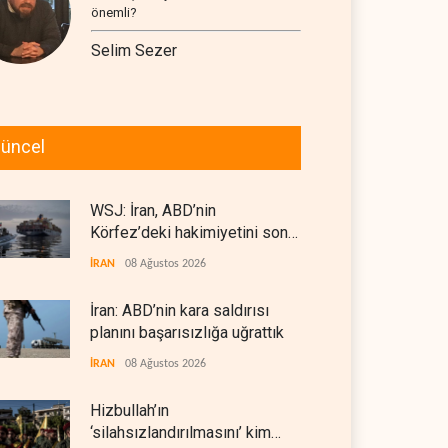
önemli?
Selim Sezer
üncel
WSJ: İran, ABD’nin
Körfez’deki hakimiyetini sona
erdiriyor
İRAN
08 Ağustos 2026
İran: ABD’nin kara saldırısı
planını başarısızlığa uğrattık
İRAN
08 Ağustos 2026
Hizbullah’ın
‘silahsızlandırılmasını’ kim