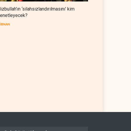
izbullah’ın ‘silahsızlandırılmasını’ kim
enetleyecek?
ÜBNAN
i'den Trump’a ‘savaş
Pentagon silah şirketlerinin
meti’ yanıtı: Önce savaşı
önünü açıyor
an
07 Ağustos 2026
BATI YARIM KÜRE
07 Ağustos 2026