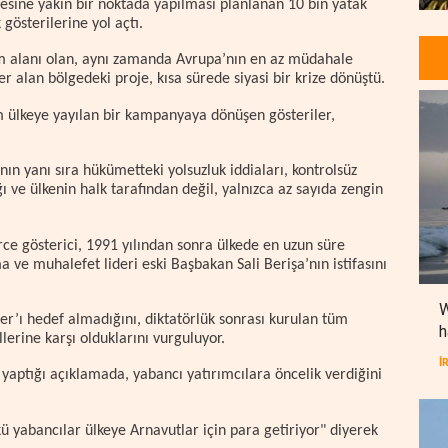
sine yakın bir noktada yapılması planlanan 10 bin yatak
 gösterilerine yol açtı.
m alanı olan, aynı zamanda Avrupa’nın en az müdahale
er alan bölgedeki proje, kısa sürede siyasi bir krize dönüştü.
üm ülkeye yayılan bir kampanyaya dönüşen gösteriler,
ın yanı sıra hükümetteki yolsuzluk iddiaları, kontrolsüz
ğı ve ülkenin halk tarafından değil, yalnızca az sayıda zengin
ce gösterici, 1991 yılından sonra ülkede en uzun süre
 ve muhalefet lideri eski Başbakan Sali Berişa’nın istifasını
W
er’ı hedef almadığını, diktatörlük sonrası kurulan tüm
h
rine karşı olduklarını vurguluyor.
İ
yaptığı açıklamada, yabancı yatırımcılara öncelik verdiğini
kü yabancılar ülkeye Arnavutlar için para getiriyor" diyerek