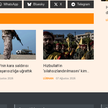
WhatsApp
Bluesky
X
Telegram
H
d
L
’nin kara saldırısı
Hizbullah’ın
Beka
aşarısızlığa uğrattık
‘silahsızlandırılmasını’ kim
gani
denetleyecek?
kaz
ğustos 2026
LÜBNAN
07 Ağustos 2026
İRAN