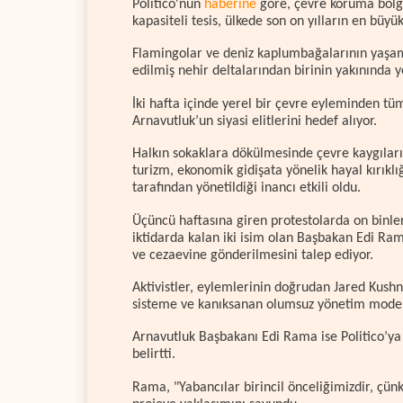
Politico'nun
haberine
göre, çevre koruma bölge
kapasiteli tesis, ülkede son on yılların en büyük
Flamingolar ve deniz kaplumbağalarının yaşa
edilmiş nehir deltalarından birinin yakınında y
İki hafta içinde yerel bir çevre eyleminden t
Arnavutluk’un siyasi elitlerini hedef alıyor.
Halkın sokaklara dökülmesinde çevre kaygıların
turizm, ekonomik gidişata yönelik hayal kırıklı
tarafından yönetildiği inancı etkili oldu.
Üçüncü haftasına giren protestolarda on binler
iktidarda kalan iki isim olan Başbakan Edi Rama
ve cezaevine gönderilmesini talep ediyor.
Aktivistler, eylemlerinin doğrudan Jared Kushn
sisteme ve kanıksanan olumsuz yönetim modelle
Arnavutluk Başbakanı Edi Rama ise Politico’ya 
belirtti.
Rama, "Yabancılar birincil önceliğimizdir, çün