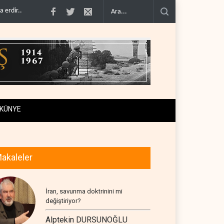
ını başarısızlı..
Hizbullah’ın ‘silahsızlandırılmasını’ kim denetl..
Bekai'den T
KÜNYE
akaleler
İran, savunma doktrinini mi
değiştiriyor?
Alptekin DURSUNOĞLU