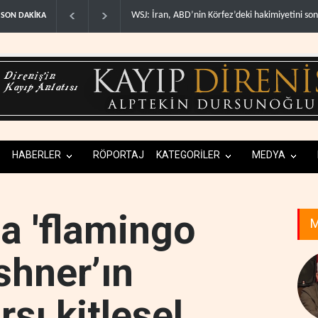
, ABD’nin Körfez’deki hakimiyetini sona erdir..
İran: ABD’nin kara saldırısı plan
SON DAKİKA
HABERLER
RÖPORTAJ
KATEGORİLER
MEDYA
a 'flamingo
M
shner’ın
rşı kitlesel