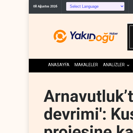
WSJ: İran
08 Ağustos 2026
ANASAYFA
MAKALELER
ANALİZLER
Arnavutluk’t
devrimi': Ku
projesine ka