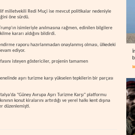
lif milletvekili Redi Muçi ise mevcut politikalar nedeniyle
ğini öne sürdü.
 Trump’ın isimleriyle anılmasına rağmen, edinilen bilgilere
lme kararı aldığını bildirdi.
lendirme raporu hazırlanmadan onaylanmış olması, ülkedeki
devam ediyor.
İ
b
ifasını isteyen göstericiler, projenin tamamen
İ
nelinde aşırı turizme karşı yükselen tepkilerin bir parçası
 İtalya’da "Güney Avrupa Aşırı Turizme Karşı" platformu
kınının konut kiralarını artırdığı ve yerel halkı kent dışına
er düzenlemişti.