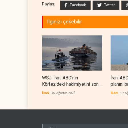
Paylaş:
Facebook
Twitter
İlginizi çekebilir
WSJ: İran, ABD’nin
İran: ABD
Körfez’deki hakimiyetini sona
planını b
erdiriyor
İRAN
07 Ağustos 2026
İRAN
07 A