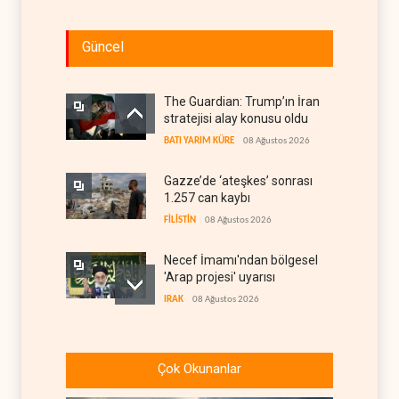
Güncel
The Guardian: Trump’ın İran
stratejisi alay konusu oldu
BATI YARIM KÜRE
08 Ağustos 2026
Gazze’de ‘ateşkes’ sonrası
1.257 can kaybı
FİLİSTİN
08 Ağustos 2026
Necef İmamı'ndan bölgesel
'Arap projesi' uyarısı
IRAK
08 Ağustos 2026
ABD’nin onlarca savaş uçağı
da yetmedi: Hürmüz’de
Çok Okunanlar
gemi vuruldu
İRAN
08 Ağustos 2026