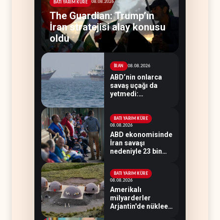
08.08.2026
BATI YARIM KÜRE
The Guardian: Trump’ın
İran stratejisi alay konusu
oldu
08.08.2026
İRAN
ABD’nin onlarca
savaş uçağı da
yetmedi:
Hürmüz’de gemi
vuruldu
BATI YARIM KÜRE
08.08.2026
ABD ekonomisinde
İran savaşı
nedeniyle 23 bin
istihdam kaybı
yaşandı
BATI YARIM KÜRE
08.08.2026
Amerikalı
milyarderler
Arjantin'de nükleer
savaş sığınağı inşa