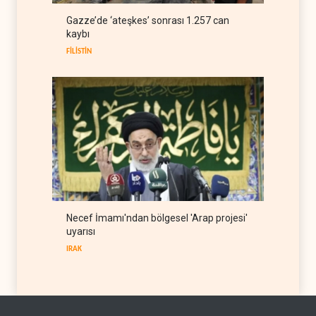
ABD Genelkurmay Başkanı:
Gazze’de ‘ateşkes’ sonrası 1.257 can
Hava gücü Trump'ın
kaybı
hedeflerine yetmez
BATI YARIM KÜRE
08 Ağustos 2026
FİLİSTİN
Necef İmamı'ndan bölgesel 'Arap projesi'
uyarısı
IRAK