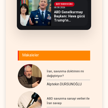
ediyor
BATI YARIM KÜRE
08.08.2026
ABD Genelkurmay
Başkanı: Hava gücü
Trump'ın
hedeflerine yetmez
Makaleler
İran, savunma doktrinini mi
değiştiriyor?
Alptekin DURSUNOĞLU
ABD savunma sanayi verileri ile
İran savaşı