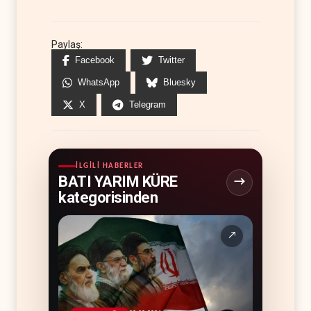
Paylaş:
Facebook
Twitter
WhatsApp
Bluesky
X
Telegram
İLGILI HABERLER
BATI YARIM KÜRE
kategorisinden
↗