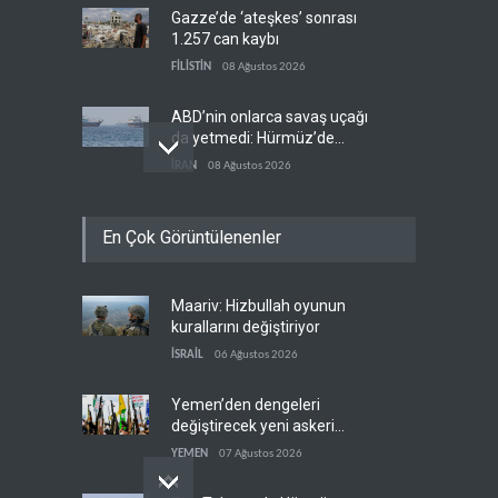
Gazze’de ‘ateşkes’ sonrası
1.257 can kaybı
FİLİSTİN
08 Ağustos 2026
ABD’nin onlarca savaş uçağı
da yetmedi: Hürmüz’de
gemi vuruldu
İRAN
08 Ağustos 2026
Necef İmamı'ndan bölgesel
En Çok Görüntülenenler
'Arap projesi' uyarısı
IRAK
08 Ağustos 2026
Maariv: Hizbullah oyunun
Mossad’ın İran'a karşı Kürt
kurallarını değiştiriyor
planı neden çöktü?
İSRAİL
06 Ağustos 2026
İSRAİL
08 Ağustos 2026
Yemen’den dengeleri
değiştirecek yeni askeri
denklem
YEMEN
07 Ağustos 2026