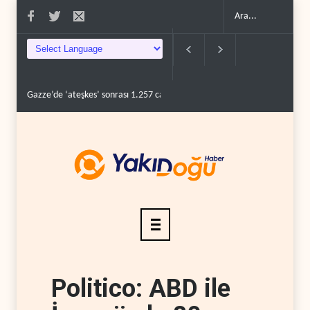
Gazze’de ‘ateşkes’ sonrası 1.257 can kaybı..
ABD’nin onlarca savaş uçağı 
Politico: ABD ile