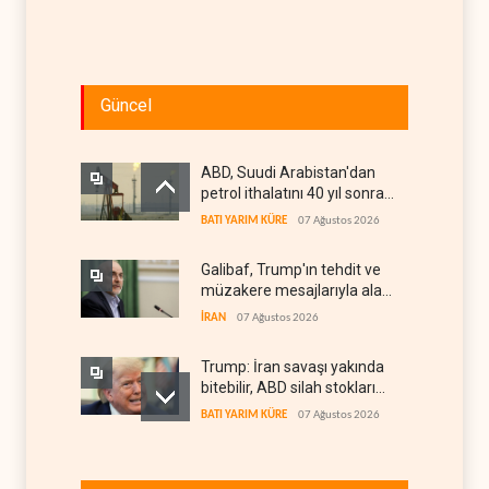
Güncel
ABD, Suudi Arabistan'dan
petrol ithalatını 40 yıl sonra
ilk kez durdurdu
BATI YARIM KÜRE
07 Ağustos 2026
Galibaf, Trump'ın tehdit ve
müzakere mesajlarıyla alay
etti
İRAN
07 Ağustos 2026
Trump: İran savaşı yakında
bitebilir, ABD silah stokları
zorlanıyor
BATI YARIM KÜRE
07 Ağustos 2026
İsrail ordusunda helikopter
krizi