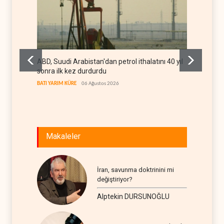
ABD, Suudi Arabistan'dan petrol ithalatını 40 yıl
Galiba
sonra ilk kez durdurdu
mesajla
BATI YARIM KÜRE
06 Ağustos 2026
İRAN
06
Makaleler
İran, savunma doktrinini mi
değiştiriyor?
Alptekin DURSUNOĞLU