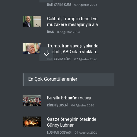
ilk kez durdurdu
BATI YARIM KÜRE
07 Ağustos 2026
Galibaf, Trump'ın tehdit ve
müzakere mesajlarıyla alay
etti
İRAN
07 Ağustos 2026
Trump: İran savaşı yakında
bitebilir, ABD silah stokları
zorlanıyor
BATI YARIM KÜRE
07 Ağustos 2026
Gazze'nin yeniden inşası
En Çok Görüntülenenler
yerine askeri üs projesi
FİLİSTİN
07 Ağustos 2026
Bu yılki Erbain’in mesajı
İsrail ordusunda helikopter
krizi
DİRENİŞ EKSENİ
04 Ağustos 2026
İSRAİL
07 Ağustos 2026
Gazze örneğinin ötesinde
Güney Lübnan
LÜBNAN DOSYASI
04 Ağustos 2026