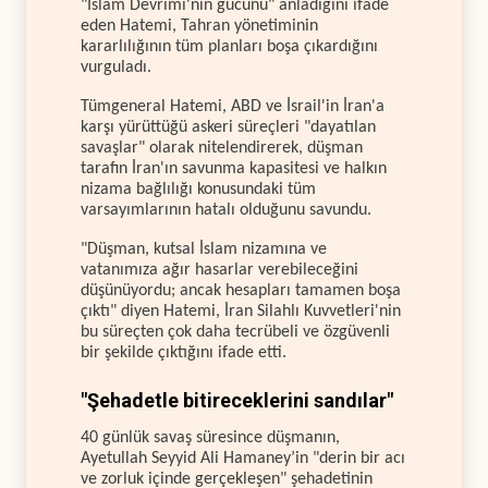
"İslam Devrimi'nin gücünü" anladığını ifade
eden Hatemi, Tahran yönetiminin
kararlılığının tüm planları boşa çıkardığını
vurguladı.
Tümgeneral Hatemi, ABD ve İsrail'in İran'a
karşı yürüttüğü askeri süreçleri "dayatılan
savaşlar" olarak nitelendirerek, düşman
tarafın İran'ın savunma kapasitesi ve halkın
nizama bağlılığı konusundaki tüm
varsayımlarının hatalı olduğunu savundu.
"Düşman, kutsal İslam nizamına ve
vatanımıza ağır hasarlar verebileceğini
düşünüyordu; ancak hesapları tamamen boşa
çıktı" diyen Hatemi, İran Silahlı Kuvvetleri'nin
bu süreçten çok daha tecrübeli ve özgüvenli
bir şekilde çıktığını ifade etti.
"Şehadetle bitireceklerini sandılar"
40 günlük savaş süresince düşmanın,
Ayetullah Seyyid Ali Hamaney’in "derin bir acı
ve zorluk içinde gerçekleşen" şehadetinin