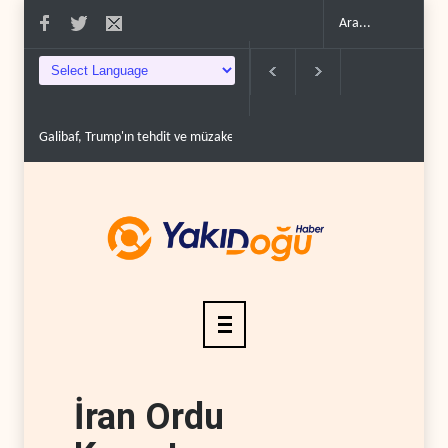
Galibaf, Trump'ın tehdit ve müzakere mesajlarıyla alay et..
Trump: İran
İran Ordu