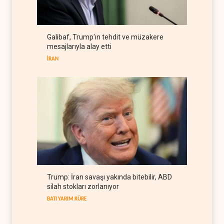
öldü
YEMEN
07 Ağustos 2026
Hürmüz krizi ABD'nin petrol
Galibaf, Trump'ın tehdit ve müzakere
rezervlerini son 45 yılın
mesajlarıyla alay etti
dibine indirdi
BATI YARIM KÜRE
07 Ağustos 2026
İRAN
Trump: İran savaşı yakında bitebilir, ABD
silah stokları zorlanıyor
BATI YARIM KÜRE