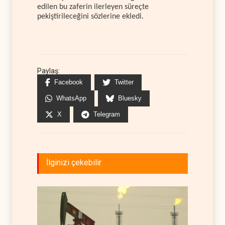
edilen bu zaferin ilerleyen süreçte
pekiştirileceğini sözlerine ekledi.
Paylaş:
Facebook
Twitter
WhatsApp
Bluesky
X
Telegram
İlginizi çekebilir