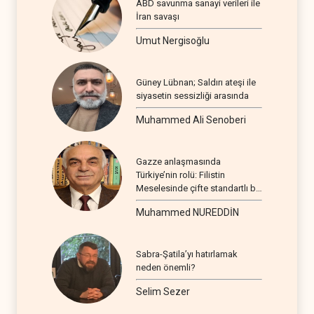
ABD savunma sanayi verileri ile
İran savaşı
Umut Nergisoğlu
Güney Lübnan; Saldırı ateşi ile
siyasetin sessizliği arasında
Muhammed Ali Senoberi
Gazze anlaşmasında
Türkiye’nin rolü: Filistin
Meselesinde çifte standartlı bir
seyir
Muhammed NUREDDİN
Sabra-Şatila’yı hatırlamak
neden önemli?
Selim Sezer