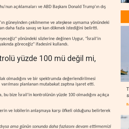
hu'nun açıklamaları ve ABD Başkanı Donald Trump'ın dış
an'ın güneyinden çekilmeme ve ateşkese uymama yönündeki
an daha fazla savaş ve kan dökmek istediğini belirtti.
eceğiz" yönündeki sözlerine değinen Uygur, "İsrail'in
akında göreceğiz" ifadesini kullandı.
ntrolü yüzde 100 mü değil mi,
tlak olmadığını ve bir spektrumda değerlendirilmesi
a varılması planlanan mutabakat zaptına işaret etti.
T
s
 bu bize İsrail'in kontrolünün yüzde 100 olmadığını açıkça
B
rlerin ve lobilerin anlaşmaya karşı öfkeli olduğunu belirterek
aşardıysa ama günün sonunda daha fazlasını devam ettirmemizi