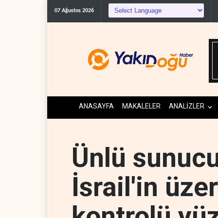
07 Ağustos 2026
ANASAYFA
MAKALELER
ANALİZLER
Ünlü sunucu
İsrail'in üz
kontrolü yü