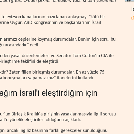
 sen gittin. Ordum çekildi' olmalıdır. Tabii ki tüm yardımları
İ
televizyon kanallarının hazırlanan anlaşmayı "kötü bir
L
erine Uygur, ABD Kongresi'nin ve başkanlarının İsrail
nlarımızı ceplerine koymuş durumdalar. Benim için soru, bu
u arasındadır" dedi.
 eden yasal düzenlemeleri ve Senatör Tom Cotton'ın CIA ile
leştirme teklifini de eleştirdi.
tir? Zaten fiilen birleşmiş durumdalar. En az yüzde 75
ışı konuşmaları yapamazsınız" ifadelerini kullandı.
sağım İsrail'i eleştirdiğim için
n Birleşik Krallık'a girişinin yasaklanmasıyla ilgili sorusu
il'e yönelik eleştirileri olduğunu açıkladı.
nı ancak İngiliz basınına farklı gerekçeler sunulduğunu