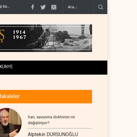
denklem..
İsrail güçleri Lübnan ordusunu hedef aldı..
Foreign Affairs: ABD O
KÜNYE
akaleler
İran, savunma doktrinini mi
değiştiriyor?
Alptekin DURSUNOĞLU