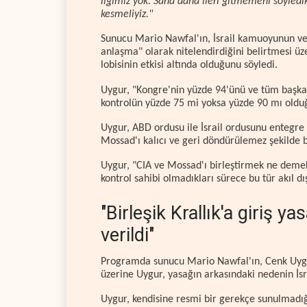
ilgimiz yok. Sana daha ileri gitmemeni söyledik,
kesmeliyiz."
Sunucu Mario Nawfal'ın, İsrail kamuoyunun ve 
anlaşma" olarak nitelendirdiğini belirtmesi üz
lobisinin etkisi altında olduğunu söyledi.
Uygur, "Kongre'nin yüzde 94'ünü ve tüm başka
kontrolün yüzde 75 mi yoksa yüzde 90 mı olduğ
Uygur, ABD ordusu ile İsrail ordusunu entegre
Mossad'ı kalıcı ve geri döndürülemez şekilde bir
Uygur, "CIA ve Mossad'ı birleştirmek ne demek
kontrol sahibi olmadıkları sürece bu tür akıl d
"Birleşik Krallık'a giriş ya
verildi"
Programda sunucu Mario Nawfal'ın, Cenk Uygur'u
üzerine Uygur, yasağın arkasındaki nedenin İsra
Uygur, kendisine resmi bir gerekçe sunulmadığı