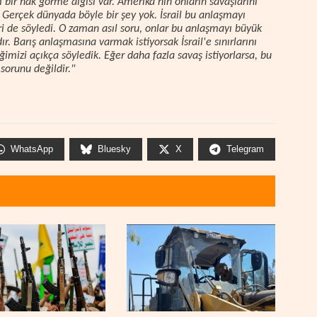
ir hak görme algısı var. Amerika'nın onların savaşlarını
Gerçek dünyada böyle bir şey yok. İsrail bu anlaşmayı
ri de söyledi. O zaman asıl soru, onlar bu anlaşmayı büyük
. Barış anlaşmasına varmak istiyorsak İsrail'e sınırlarını
ğimizi açıkça söyledik. Eğer daha fazla savaş istiyorlarsa, bu
sorunu değildir."
WhatsApp
Bluesky
X
Telegram