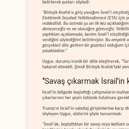
belirterek şunları söyledi:
"Birleşik Krallık'a giriş yasağım İsrail'i eleşt
Elektronik Seyahat Yetkilendirmesi (ETA) için
reddedildi. Bu aslında şu an ilk kez açıkladığı
deneyeceğiz ve ne olacağını göreceğiz. Yetkil
yaptıkları açıklamada, benim İsrail'i eleştirdi
verdiğini söylediğimi belirtmişler. Bu ampirik 
gerçekleri dile getiren bir gazeteci olduğum iç
yasakladılar."
Uygur, durumu ironik bir dille eleştirerek, "T
hakaret etmekti. Şimdi Birleşik Krallık'taki yen
"Savaş çıkarmak İsrail'in
İsrail'in bölgede başlattığı çatışmaların mali
çıkarlarının her şeyin üstünde tutulması gerekti
Trump'ın İsrail'in sabotaj girişimlerine karşı
söyleyen Uygur, sözlerini şöyle tamamladı:
"İsrail'de, başlattıkları bir savaş veya katli