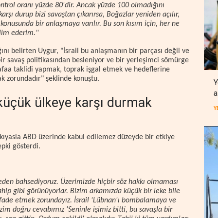
ontrol oranı yüzde 80'dir. Ancak yüzde 100 olmadığını
rşı durup bizi savaştan çıkarırsa, Boğazlar yeniden açılır,
konusunda bir anlaşmaya varılır. Bu son kısım için, her ne
slim ederim."
ı belirten Uygur, "İsrail bu anlaşmanın bir parçası değil ve
ir savaş politikasından besleniyor ve bir yerleşimci sömürge
afaa taklidi yapmak, toprak işgal etmek ve hedeflerine
k zorundadır" şeklinde konuştu.
Y
a
küçük ülkeye karşı durmak
Y
e kıyasla ABD üzerinde kabul edilemez düzeyde bir etkiye
pki gösterdi.
eden bahsediyoruz. Üzerimizde hiçbir söz hakkı olmaması
hip gibi görünüyorlar. Bizim arkamızda küçük bir leke bile
fade etmek zorundayız. İsrail 'Lübnan'ı bombalamaya ve
m doğru cevabımız 'Seninle işimiz bitti, bu savaşla bir