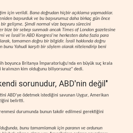
irdiğim için verildi. Bana doğrudan hiçbir açıklama yapmadılar.
 yeniden başvurduk ve bu başvurumuz daha birkaç gün önce
m bir gelişme. Şimdi normal vize başvuru sürecini
iler bize bir sebep sunmadı ancak Times of London gazetesine
ğimi ve İsrail'in ABD Kongresi'ne herkesten daha fazla para
olarak, tamamen doğru bir bilgidir. İsrail hakkında doğru
in bunu Yahudi karşıtı bir söylem olarak nitelendirip beni
arih boyunca Britanya İmparatorluğu'nda en büyük suç krala
i kralınızın kim olduğunu biliyorsunuz" dedi.
 kendi sorunudur, ABD'nin değil"
yetini ABD'ye ödetmek istediğini savunan Uygur, Amerikan
ğini belirtti.
 direnmesi durumunda bunun takdir edilmesi gerektiğini
am olduğunda, bunu tamamlamak için paranın ve ordunun