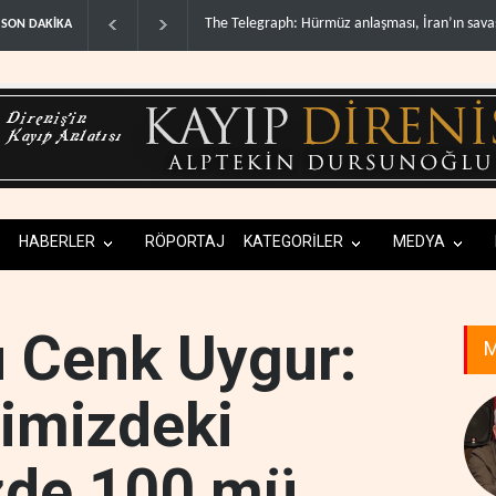
Yemen’den dengeleri değiştirecek yeni askeri 
SON DAKİKA
HABERLER
RÖPORTAJ
KATEGORİLER
MEDYA
 Cenk Uygur:
M
erimizdeki
zde 100 mü