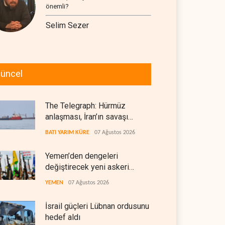
önemli?
Selim Sezer
üncel
The Telegraph: Hürmüz
anlaşması, İran’ın savaşı
kazandığını gösteriyor
BATI YARIM KÜRE
07 Ağustos 2026
Yemen’den dengeleri
değiştirecek yeni askeri
denklem
YEMEN
07 Ağustos 2026
İsrail güçleri Lübnan ordusunu
hedef aldı