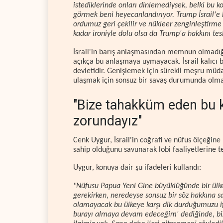
istediklerinde onları dinlemediysek, belki bu k
görmek beni heyecanlandırıyor. Trump İsrail'e ka
ordumuz geri çekilir ve nükleer zenginleştirme 
kadar ironiyle dolu olsa da Trump'a hakkını te
İsrail'in barış anlaşmasından memnun olmadığın
açıkça bu anlaşmaya uymayacak. İsrail kalıcı b
devletidir. Genişlemek için sürekli meşru müd
ulaşmak için sonsuz bir savaş durumunda olma
"Bize tahakküm eden bu 
zorundayız"
Cenk Uygur, İsrail'in coğrafi ve nüfus ölçeğin
sahip olduğunu savunarak lobi faaliyetlerine te
Uygur, konuya dair şu ifadeleri kullandı:
"Nüfusu Papua Yeni Gine büyüklüğünde bir ülk
gerekirken, neredeyse sonsuz bir söz hakkına sa
olamayacak bu ülkeye karşı dik durduğumuzu i
burayı almaya devam edeceğim' dediğinde, bizi