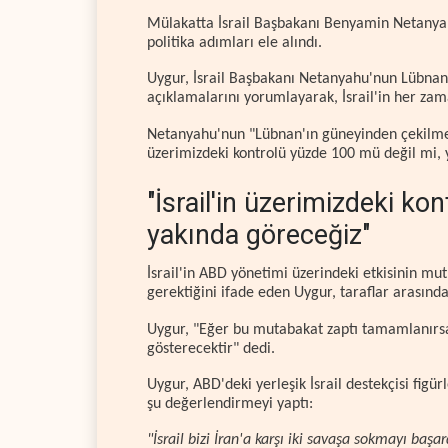
Mülakatta İsrail Başbakanı Benyamin Netanya
politika adımları ele alındı.
Uygur, İsrail Başbakanı Netanyahu'nun Lübn
açıklamalarını yorumlayarak, İsrail'in her zam
Netanyahu'nun "Lübnan'ın güneyinden çekilmey
üzerimizdeki kontrolü yüzde 100 mü değil mi, y
"İsrail'in üzerimizdeki ko
yakında göreceğiz"
İsrail'in ABD yönetimi üzerindeki etkisinin mu
gerektiğini ifade eden Uygur, taraflar arasınd
Uygur, "Eğer bu mutabakat zaptı tamamlanırsa,
gösterecektir" dedi.
Uygur, ABD'deki yerleşik İsrail destekçisi figü
şu değerlendirmeyi yaptı:
"İsrail bizi İran'a karşı iki savaşa sokmayı b