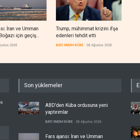
nsı: İran ve Umman
Trump, mühimmat krizini ifşa
Demo
oğazı için geçiş
edenleri tehdit etti
Şeri
rında anlaştı
ceza
ğustos 2026
BATI YARIM KÜRE
06 Ağustos 2026
BATI
Son yüklemeler
E
ek
ABD'den Küba ordusuna yeni
yaptırımlar
BATI YARIM KÜRE
06 Ağustos 2026
Fars ajansı: İran ve Umman