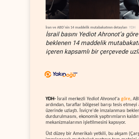
İran ve ABD'nin 14 maddelik mutabakatının detayları
YDH
İsrail basını Yediot Ahronot’a göre
beklenen 14 maddelik mutabakatla
içeren kapsamlı bir çerçevede uzla
YDH-
İsrail merkezli
Yediot Ahronot'
a
göre
, AB
ardından, taraflar bölgesel barışı tesis etme
üzerinde uzlaştı. İsviçre'de imzalanması bekle
durdurulmasını, ekonomik yaptırımların kaldırı
mekanizmalarının işletilmesini kapsıyor.
Üst düzey bir Amerikalı yetkili, bu akşam (Çar