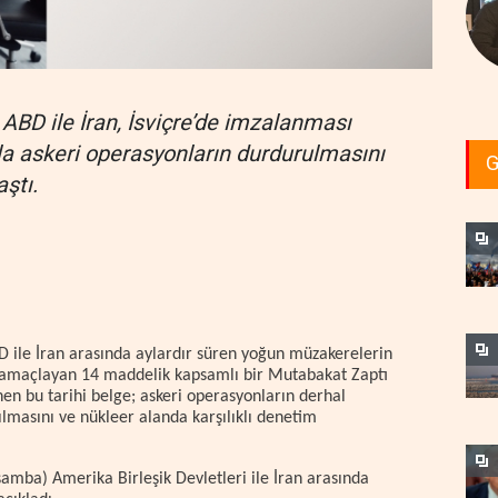
 ABD ile İran, İsviçre’de imzalanması
 askeri operasyonların durdurulmasını
G
ştı.
D ile İran arasında aylardır süren yoğun müzakerelerin
yi amaçlayan 14 maddelik kapsamlı bir Mutabakat Zaptı
nen bu tarihi belge; askeri operasyonların derhal
lmasını ve nükleer alanda karşılıklı denetim
şamba) Amerika Birleşik Devletleri ile İran arasında