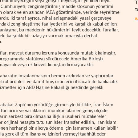
h edinmeyeceğini veya geliştirmeyeceğini yeniden teyit
T
am Cumhuriyeti; zenginleştirilmiş madde stokunun yönetimi
t
n olarak ve en azından IAEA gözetiminde, yerinde seyreltme
ır. İki taraf ayrıca, nihai anlaşmadaki yasal çerçeveye
B
daki zenginleştirme faaliyetlerini ve karşılıklı kabul edilen
 anlaşma, bu maddenin hükümlerini teyit edecektir. Taraflar,
ek, karşılıklı bir uzlaşıya varmak amacıyla derhal
r.
flar, mevcut durumu koruma konusunda mutabık kalmıştır.
programında statükoyu sürdürecek; Amerika Birleşik
amayacak veya ek kuvvet konuşlandırmayacaktır.
tabakatın imzalanmasının hemen ardından ve yaptırımlar
rol ürünleri ve damıtılmış ürünlerin ihracatı ile bankacılık
 hizmetler için ABD Hazine Bakanlığı nezdinde gerekli
bakat Zaptı'nın yürürlüğe girmesiyle birlikte, İran İslam
fonlarını ve varlıklarını mümkün olan en geniş ölçüde
rın serbest bırakılmasına ilişkin usulleri müzakereler
er orijinal hesapta tutulsun ister transfer edilsin, İran İslam
nen herhangi bir alıcıya ödeme için tamamen kullanılabilir
la gerekli tüm lisans ve izinleri vermeyi taahhüt eder.