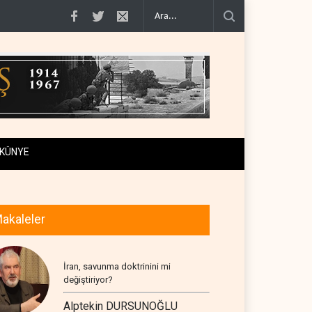
in geçiş..
Trump, mühimmat krizini ifşa edenleri tehdit etti..
Demokratlar: 
KÜNYE
akaleler
İran, savunma doktrinini mi
değiştiriyor?
Alptekin DURSUNOĞLU