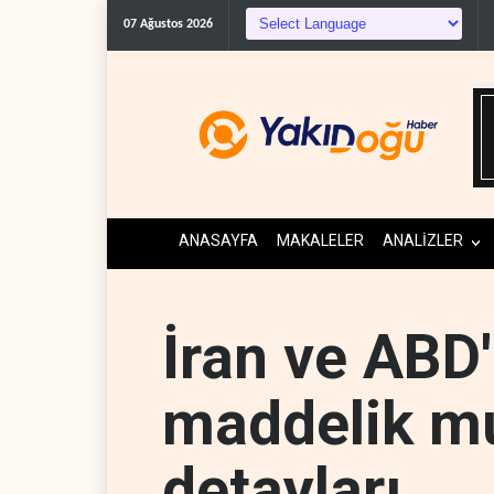
ABD'den K
07 Ağustos 2026
ANASAYFA
MAKALELER
ANALİZLER
İran ve ABD
maddelik mu
detayları