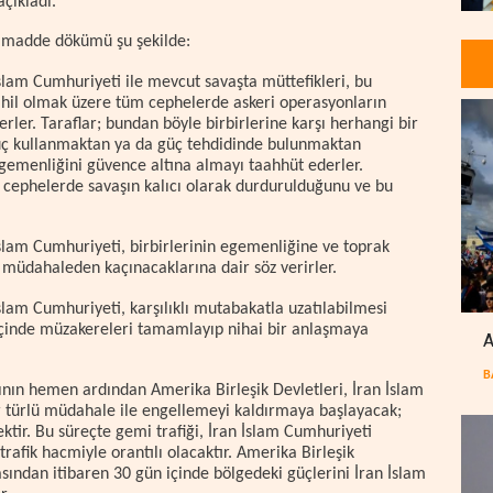
çıkladı.
e madde dökümü şu şekilde:
slam Cumhuriyeti ile mevcut savaşta müttefikleri, bu
hil olmak üzere tüm cephelerde askeri operasyonların
rler. Taraflar; bundan böyle birbirlerine karşı herhangi bir
üç kullanmaktan ya da güç tehdidinde bulunmaktan
gemenliğini güvence altına almayı taahhüt ederler.
 cephelerde savaşın kalıcı olarak durdurulduğunu ve bu
İslam Cumhuriyeti, birbirlerinin egemenliğine ve toprak
 müdahaleden kaçınacaklarına dair söz verirler.
slam Cumhuriyeti, karşılıklı mutabakatla uzatılabilmesi
 içinde müzakereleri tamamlayıp nihai bir anlaşmaya
A
B
ın hemen ardından Amerika Birleşik Devletleri, İran İslam
r türlü müdahale ile engellemeyi kaldırmaya başlayacak;
tir. Bu süreçte gemi trafiği, İran İslam Cumhuriyeti
trafik hacmiyle orantılı olacaktır. Amerika Birleşik
sından itibaren 30 gün içinde bölgedeki güçlerini İran İslam