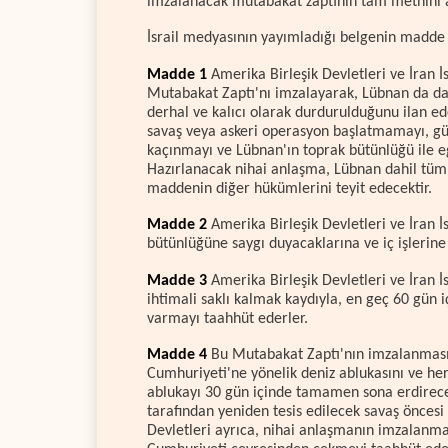
imzalanacak mutabakat zaptının tam metnini a
İsrail medyasının yayımladığı belgenin madd
Madde 1
Amerika Birleşik Devletleri ve İran İ
Mutabakat Zaptı'nı imzalayarak, Lübnan da da
derhal ve kalıcı olarak durdurulduğunu ilan ede
savaş veya askeri operasyon başlatmamayı, g
kaçınmayı ve Lübnan'ın toprak bütünlüğü ile e
Hazırlanacak nihai anlaşma, Lübnan dahil tüm
maddenin diğer hükümlerini teyit edecektir.
Madde 2
Amerika Birleşik Devletleri ve İran 
bütünlüğüne saygı duyacaklarına ve iç işlerine
Madde 3
Amerika Birleşik Devletleri ve İran İ
ihtimali saklı kalmak kaydıyla, en geç 60 gün
varmayı taahhüt ederler.
Madde 4
Bu Mutabakat Zaptı'nın imzalanmasın
Cumhuriyeti'ne yönelik deniz ablukasını ve he
ablukayı 30 gün içinde tamamen sona erdirecek
tarafından yeniden tesis edilecek savaş öncesi 
Devletleri ayrıca, nihai anlaşmanın imzalanma