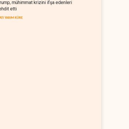
rump, mühimmat krizini ifşa edenleri
ehdit etti
ATI YARIM KÜRE