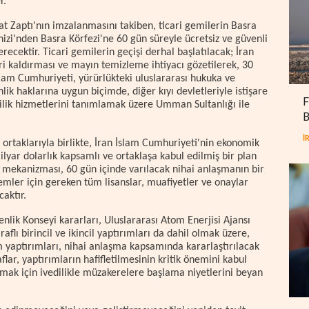
r.
 Zaptı'nın imzalanmasını takiben, ticari gemilerin Basra
'nden Basra Körfezi'ne 60 gün süreyle ücretsiz ve güvenli
recektir. Ticari gemilerin geçişi derhal başlatılacak; İran
ri kaldırması ve mayın temizleme ihtiyacı gözetilerek, 30
slam Cumhuriyeti, yürürlükteki uluslararası hukuka ve
ik haklarına uygun biçimde, diğer kıyı devletleriyle istişare
F
cilik hizmetlerini tanımlamak üzere Umman Sultanlığı ile
B
İ
 ortaklarıyla birlikte, İran İslam Cumhuriyeti'nin ekonomik
ilyar dolarlık kapsamlı ve ortaklaşa kabul edilmiş bir plan
 mekanizması, 60 gün içinde varılacak nihai anlaşmanın bir
işlemler için gereken tüm lisanslar, muafiyetler ve onaylar
aktır.
lik Konseyi kararları, Uluslararası Atom Enerjisi Ajansı
aflı birincil ve ikincil yaptırımları da dahil olmak üzere,
 yaptırımları, nihai anlaşma kapsamında kararlaştırılacak
lar, yaptırımların hafifletilmesinin kritik önemini kabul
mak için ivedilikle müzakerelere başlama niyetlerini beyan