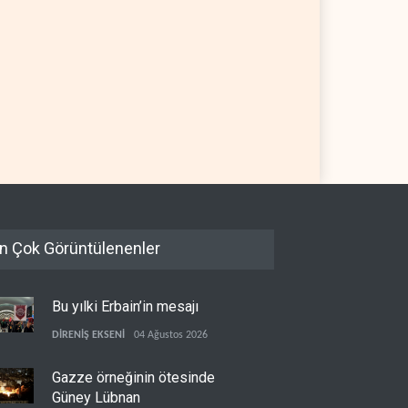
kratlar: Trump Batı
İsrail, beyin göçünde rekora
a'da işgalci yerleşimcilere
koşuyor
sızlık sağladı
 YARIM KÜRE
06 Ağustos 2026
İSRAİL
06 Ağustos 2026
n Çok Görüntülenenler
Bu yılki Erbain’in mesajı
DİRENİŞ EKSENİ
04 Ağustos 2026
Gazze örneğinin ötesinde
Güney Lübnan