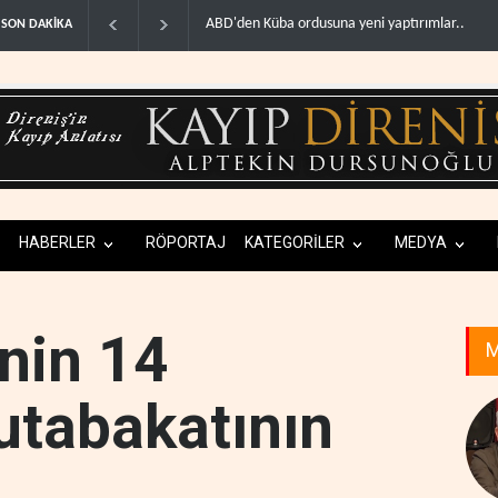
üba ordusuna yeni yaptırımlar..
Fars ajansı: İran ve Umman Hürmüz Boğazı iç
SON DAKİKA
HABERLER
RÖPORTAJ
KATEGORİLER
MEDYA
'nin 14
M
tabakatının