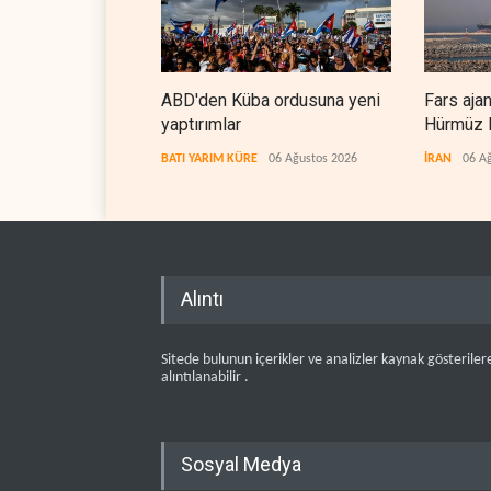
ABD'den Küba ordusuna yeni
Fars aja
yaptırımlar
Hürmüz B
koridorla
BATI YARIM KÜRE
06 Ağustos 2026
İRAN
06 A
Alıntı
Sitede bulunun içerikler ve analizler kaynak gösteriler
alıntılanabilir .
Sosyal Medya