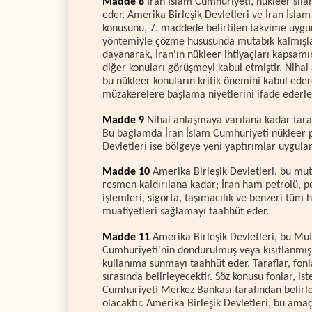
Madde 8
İran İslam Cumhuriyeti, nükleer sila
eder. Amerika Birleşik Devletleri ve İran İsl
konusunu, 7. maddede belirtilen takvime uygu
yöntemiyle çözme hususunda mutabık kalmışlard
dayanarak, İran'ın nükleer ihtiyaçları kapsamın
diğer konuları görüşmeyi kabul etmiştir. Nihai
bu nükleer konuların kritik önemini kabul eder
müzakerelere başlama niyetlerini ifade ederle
Madde 9
Nihai anlaşmaya varılana kadar tara
Bu bağlamda İran İslam Cumhuriyeti nükleer 
Devletleri ise bölgeye yeni yaptırımlar uygul
Madde 10
Amerika Birleşik Devletleri, bu mu
resmen kaldırılana kadar; İran ham petrolü, pet
işlemleri, sigorta, taşımacılık ve benzeri tüm
muafiyetleri sağlamayı taahhüt eder.
Madde 11
Amerika Birleşik Devletleri, bu Muta
Cumhuriyeti'nin dondurulmuş veya kısıtlanmış 
kullanıma sunmayı taahhüt eder. Taraflar, fonla
sırasında belirleyecektir. Söz konusu fonlar, ist
Cumhuriyeti Merkez Bankası tarafından belirle
olacaktır. Amerika Birleşik Devletleri, bu amaç