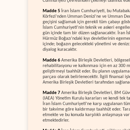
Cumhuriyeti çevresinden çekmeyi taahhüt ede
Madde 5
İran İslam Cumhuriyeti, bu Mutabakat
Körfezi'nden Umman Denizi'ne ve Umman Denizi
geçişini sağlamak için gerekli tüm çabayı göste
İslam Cumhuriyeti'nin teknik ve askeri engelle
gün içinde tam bir düzen sağlanacaktır. İran İ
Hürmüz Boğazı'ndaki kıyı devletlerinin egemenl
içinde; boğazın gelecekteki yönetimi ve deniz
diyalog kuracaktır.
Madde 6
Amerika Birleşik Devletleri, bölgesel
rehabilitasyonu ve kalkınması için en az 300 m
geliştirmeyi taahhüt eder. Bu planın uygulama
parçası olarak belirlenecektir. İlgili finansal 
Amerika Birleşik Devletleri tarafından sağlanac
Madde 7
Amerika Birleşik Devletleri, BM Güven
(IAEA) Yönetim Kurulu kararları ve kendi tek tar
İran İslam Cumhuriyeti'ne karşı uygulanan tüm
bir takvime göre kaldırmayı taahhüt eder. Taraf
etmekte ve bu konuda karşılıklı anlaşmaya var
etmektedirler.