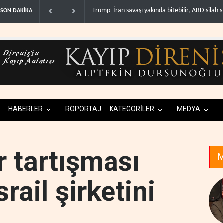
Gazze'nin yeniden inşası yerine askeri üs projesi
SON DAKİKA
HABERLER
RÖPORTAJ
KATEGORİLER
MEDYA
r tartışması
M
rail şirketini