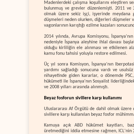
Madenlerdeki çalışma koşullarını eleştiren se
bulunmuş ve grevler düzenlemişti. 2011 ve 20
olmak üzere sekiz işçi, işyerinde meydana 
düşmeleri neden olurken, diğerleri düşmeler 
vagonlarının karıştığı ezilme kazaları sonucund
2014 yılında, Avrupa Komisyonu, İspanya'nı
nedeniyle İspanya aleyhine ihlal davası başla
olduğu kirliliğin ele alınması ve etkilenen a
kamu fonu tahsisi yoluyla restore edilmesi.
Üç yıl sonra Komisyon, İspanya'nın Iberpotas
yardımı sağladığı sonucuna vardı ve usulsüz
nihayetinde giden kararlar, o dönemde PSC, 
hükümeti ile İspanya'nın Sosyalist liderliği
ve 2008 yılları arasında alınmıştı.
Beyaz fosforun sivillere karşı kullanımı
Uluslararası Af Örgütü de dahil olmak üzere 
sivillere karşı kullanılan beyaz fosfor mühimma
Kamuya açık ABD hükümet kayıtları, bazı
üretmediğini iddia etmesine rağmen, ICL'nin