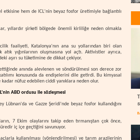
 etkisine hem de ICL'nin beyaz fosfor üretimiyle bağlantılı
r, yıllardır şirketi bölgede önemli kirliliğe neden olmakla
ilik faaliyeti, Katalonya'nın ana su yollarından biri olan
 atık yığınlarının oluşmasına yol açtı. Aktivistler ayrıca,
deki aşırı su tüketimine de dikkat çekiyor.
s ettiğinde anında alevlenen ve söndürülmesi son derece zor
atılımı konusunda da endişelerini dile getirdi. Bu kimyasal
e kadar nüfuz edebilen ciddi yanıklara neden olur.
CL'nin ABD ordusu ile sözleşmesi
T
s
üney Lübnan'da ve Gazze Şeridi'nde beyaz fosfor kullandığını
B
aşların, 7 Ekim olaylarını takip eden tırmanıştan çok önce,
süredir iç içe geçtiğini savunuyor.
çlarla kullanılması (yönlendirilmesi) ve tarım arazilerinin