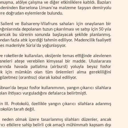
nuşma, atölye çalışma ve diğer etkinliklere katıldı. Bazıları
madeninden Barselona Limanı'na malzeme taşıyan demiryolu
üzere doğrudan eylemlerde bulundu.
 Sallent ve Balsareny-Vilafruns sahaları için onaylanan bir
ığınlarında depolanan tuzun çıkarılması ve satışı için 50 yıla
 ancak bu sürenin sonunda başlayacak şekilde planlanmış.
ndan fazla atık içerdiği tahmin ediliyor. Madencilik faaliyeti
es madeniyle Súria'da yoğunlaşıyor.
 roketlerde kullanılan, oksijenle temas ettiğinde alevlenen
esneleri ateşe verebilen kimyasal bir madde. Uluslararası
arında havada patlatma (airburst) yoluyla beyaz fosfor
mek için mümkün olan tüm önlemleri alma gerekliliğini
gözetmez (orantısız) olarak kabul ediliyor.
übnan'da beyaz fosfor kullanımının, yangın çıkarıcı silahlara
lan ihtiyacı vurguladığını defalarca belirtmişti.
n III. Protokolü, özellikle yangın çıkarıcı silahlara adanmış
tokolün tarafı değil.
ara neden olmak üzere tasarlanmış silahları düzenler, ancak
rıcı etkilere sahip belirli çok amaçlı mühimmatı kapsam dışı