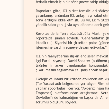
tedarik etmek için bir sözleşmeye sahip olduğu
Raporlara göre, ICL şirket temsilcileri sözl
yayınlamış, ardından ICL anlaşmayı kabul etm
sona erdiğini iddia etmişti. Bu yıl, Ekim 2023
yönelik saldırganlığıyla aynı döneme denk gel
Revoltes de la Terra sözcüsü Júlia Martí, ya
röportajda şunları söyledi: "Generalitat'ın 
istedik (...). Siyonist bir şirketten potas (güb
işlemesine yardım etmeye devam ediyorlar."
ICL'nin faaliyetlerine ilişkin endişeler mevcu
İşçi Partili siyasetçi David Shearer (o dönem 
ürünlerinin askeri uygulamaları konusundak
çıkarılmasını sağlamaya çalışmış ancak başarı
Ekolojik ve insani bir krizden etkilenen altı ki
(Tuz Yarası) adlı belgeselde yer alıyor. Film, e
yapılan röportajları içeriyor. “Akdeniz İnsan 
Empreses) platformundan araştırmacı Nora M
Devletleri'nde kalmadığını ve başka bir Ameri
sorumlu olduğunu söyledi.