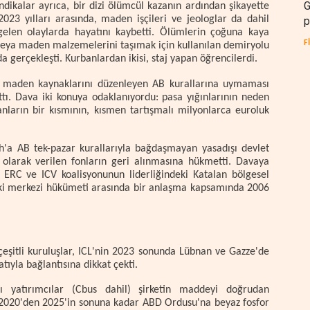
G
ndikalar ayrıca, bir dizi ölümcül kazanın ardından şikayette
23 yılları arasında, maden işçileri ve jeologlar da dahil
p
gelen olaylarda hayatını kaybetti. Ölümlerin çoğuna kaya
F
veya maden malzemelerini taşımak için kullanılan demiryolu
a gerçekleşti. Kurbanlardan ikisi, staj yapan öğrencilerdi.
n maden kaynaklarını düzenleyen AB kurallarına uymaması
ttı. Dava iki konuya odaklanıyordu: pasa yığınlarının neden
lanların bir kısmının, kısmen tartışmalı milyonlarca euroluk
h'a AB tek-pazar kurallarıyla bağdaşmayan yasadışı devlet
 olarak verilen fonların geri alınmasına hükmetti. Davaya
ERC ve ICV koalisyonunun liderliğindeki Katalan bölgesel
ndeki merkezi hükümeti arasında bir anlaşma kapsamında 2006
çeşitli kuruluşlar, ICL'nin 2023 sonunda Lübnan ve Gazze'de
tıyla bağlantısına dikkat çekti.
 yatırımcılar (Cbus dahil) şirketin maddeyi doğrudan
 2020'den 2025'in sonuna kadar ABD Ordusu'na beyaz fosfor