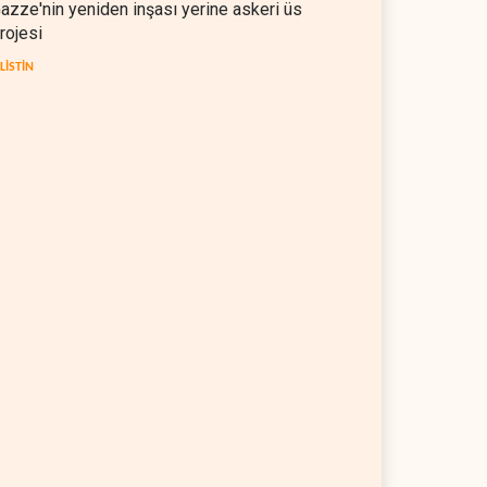
azze'nin yeniden inşası yerine askeri üs
rojesi
İLİSTİN