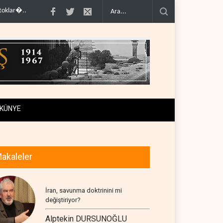
..
İsrail ordusunda helikopter krizi..
UNICEF: Gazze'de ateşkesten bu yana 
KÜNYE
akaleler
İran, savunma doktrinini mi
değiştiriyor?
Alptekin DURSUNOĞLU