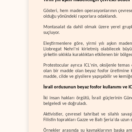
Yirmi yılı aşkın madenciliğin çevresel bedeli
Gösteri, hem maden operasyonlarının çevresel
olduğu yönündeki raporlara odaklandı.
Montasalat da dahil olmak üzere yerel grupla
suçluyor.
Eleştirmenlere göre, yirmi yılı aşkın madenc
Llobregat Nehri'ni kirletmiş olabilecek büyük
şirketin sıklıkla kuraklıktan etkilenen bir bölge
Protestocular ayrıca ICL'nin, oksijenle tema
olan bir madde olan beyaz fosfor üretimine k
madde, cilde ve giysilere yapışabilir ve kemiğ
İsrail ordusunun beyaz fosfor kullanımı ve I
İki insan hakları örgütü, İsrail güçlerinin G
belgeledi ve doğruladı.
Aktivistler, çevresel tahribat ve silahlı sav
Filistin toprakları Gazze ve Batı Şeria'da uzun 
Örnekler arasında su kaynaklarının başka ama