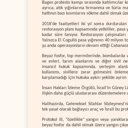
Bages protesto kampı sırasında katılımcılar ko
ayrıca, atık yığınlarına tırmanma ve Súria 
hattının bazı kısımlarını sökme dahil olmak 
2018'de faaliyetleri iki yıl sonra durdurulan
restorasyon planı kapsamında yetkililer, pasa y
kadar süre tanıyor. Restorasyon çalışmaları
Yalnızca El Cogulló pasa yığınının 40 milyon to
şu anda operasyonların devam ettiği Cabanass
Beyaz fosfor, top mermilerinde, bombalarda ve
ve evleri, tarım alanlarını ve diğer sivil n
insancıl hukuk kapsamında, yerleşim alanl
kullanımı, sivillere zarar gelmesini önle
karşılamadığı için hukuka aykırı şekilde ayrım 
İnsan Hakları İzleme Örgütü, İsrail’in Güney L
ilişkin daha güçlü uluslararası düzenlemelere o
Halihazırda, Geleneksel Silahlar Sözleşmesi'ni
tek yasal olarak bağlayıcı araç ve İsrail bu pro
Protokol III, "özellikle" yangın veya yanıkl
beyaz fosfor da dahil olmak üzere yangın çıka