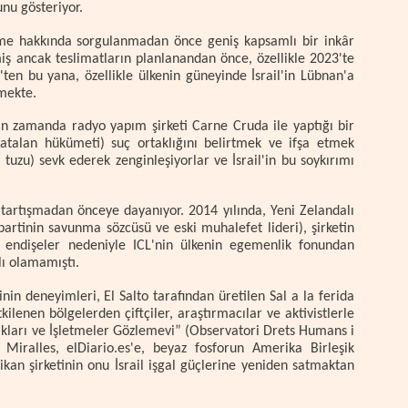
nu gösteriyor.
eşme hakkında sorgulanmadan önce geniş kapsamlı bir inkâr
iş ancak teslimatların planlanandan önce, özellikle 2023'te
'ten bu yana, özellikle ülkenin güneyinde İsrail'in Lübnan'a
mekte.
kın zamanda radyo yapım şirketi Carne Cruda ile yaptığı bir
(Katalan hükümeti) suç ortaklığını belirtmek ve ifşa etmek
re tuzu) sevk ederek zenginleşiyorlar ve İsrail'in bu soykırımı
t tartışmadan önceye dayanıyor. 2014 yılında, Yeni Zelandalı
partinin savunma sözcüsü ve eski muhalefet lideri), şirketin
i endişeler nedeniyle ICL'nin ülkenin egemenlik fonundan
lı olamamıştı.
şinin deneyimleri, El Salto tarafından üretilen Sal a la ferida
tkilenen bölgelerden çiftçiler, araştırmacılar ve aktivistlerle
Hakları ve İşletmeler Gözlemevi” (Observatori Drets Humans i
iralles, elDiario.es'e, beyaz fosforun Amerika Birleşik
kan şirketinin onu İsrail işgal güçlerine yeniden satmaktan