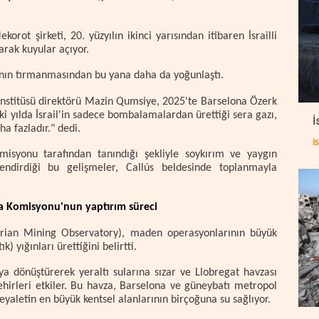
korot şirketi, 20. yüzyılın ikinci yarısından itibaren İsrailli
arak kuyular açıyor.
ığının tırmanmasından bu yana daha da yoğunlaştı.
lik Enstitüsü direktörü Mazin Qumsiye, 2025'te Barselona Özerk
iki yılda İsrail'in sadece bombalamalardan ürettiği sera gazı,
İ
ha fazladır." dedi.
İ
komisyonu tarafından tanındığı şekliyle soykırım ve yaygın
lendirdiği bu gelişmeler, Callús beldesinde toplanmayla
pa Komisyonu'nun yaptırım süreci
erian Mining Observatory), maden operasyonlarının büyük
 yığınları ürettiğini belirtti.
uya dönüştürerek yeraltı sularına sızar ve Llobregat havzası
ehirleri etkiler. Bu havza, Barselona ve güneybatı metropol
eyaletin en büyük kentsel alanlarının birçoğuna su sağlıyor.