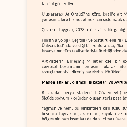
tahribi gösteriliyor.
Uluslararası Af Örgütü'ne göre, İsrail'e ait Me
yerleşimcilere hizmet etmek için sistematik ol
Çevresel kaygılar, 2023'teki İsrail saldırganl
Filistin Biyolojik Çeşitlilik ve Sürdürülebilir
Üniversitesi'nde verdiği bir konferansta, "Son 
İspanya'nın tüm faaliyetleriyle ürettiğinden da
Aktivistlerin, Birleşmiş Milletler özel bir 
çevresel bozulmanın birleşimi olarak nite
sonuçlanan sivil direniş hareketini körükledi.
Maden atıkları, ölümcül iş kazaları ve Avru
Bu arada, İberya Madencilik Gözlemevi (Ib
ölçüde sodyum klorürden oluşan geniş pasa (atık)
Yağmur ve nem, bu birikintileri kirli tuzlu s
boyunca kaynakları, akarsuları, kuyuları ve n
bölgesinin bazı kısımları da dahil olmak üzere 