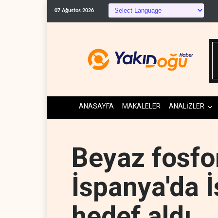
07 Ağustos 2026
ANASAYFA
MAKALELER
ANALİZLER
Beyaz fosfo
İspanya'da İs
hedef aldı