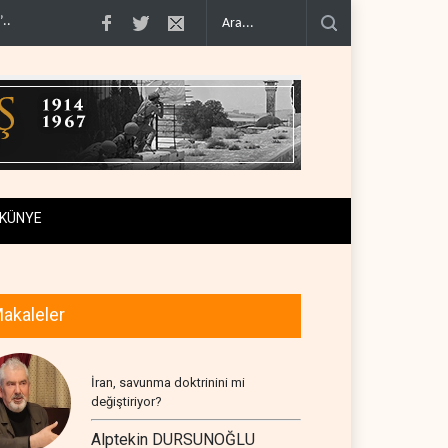
’..
NYT: Washington, İran'ı yine okuyamadı..
FT: Trump, İran savaşında hede
KÜNYE
akaleler
İran, savunma doktrinini mi
değiştiriyor?
Alptekin DURSUNOĞLU