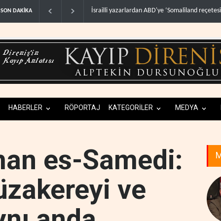
İsrailli yazarlardan ABD'ye ‘Somaliland reçetesi
SON DAKİKA
HABERLER
RÖPORTAJ
KATEGORİLER
MEDYA
man es-Samedi:
M
üzakereyi ve
ynı anda