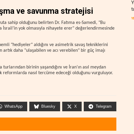
Y
t
tışma ve savunma stratejisi
Y
oyuta sahip olduğunu belirten Dr. Fatıma es-Samedi, "Bu
 İsrail’in yok olmasıyla nihayete erer" değerlendirmesinde
emli "hediyeler" aldığını ve asimetrik savaş tekniklerini
ın artık daha "ulaşabilen ve acı verebilen" bir güç imajı
 turlarından birinin yaşandığını ve İran’ın asıl meydan
ik reformlarda nasıl tercüme edeceği olduğunu vurguluyor.
WhatsApp
Bluesky
X
Telegram