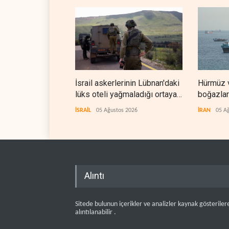
İsrail askerlerinin Lübnan'daki
Hürmüz ve Babülme
lüks oteli yağmaladığı ortaya
boğazlarında gemi tr
çıktı
durağan seyrini koru
İSRAİL
05 Ağustos 2026
İRAN
05 Ağustos 2026
Alıntı
Sitede bulunun içerikler ve analizler kaynak gösteriler
alıntılanabilir .