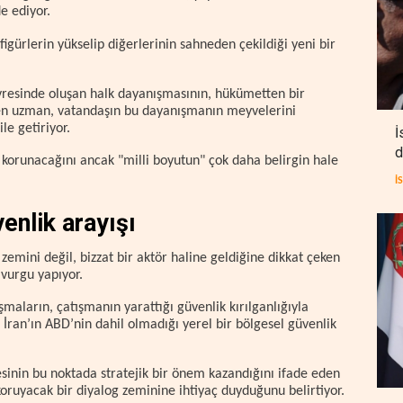
e ediyor.
figürlerin yükselip diğerlerinin sahneden çekildiği yeni bir
resinde oluşan halk dayanışmasının, hükümetten bir
ten uzman, vatandaşın bu dayanışmanın meyvelerini
le getiriyor.
İ
d
 korunacağını ancak "milli boyutun" çok daha belirgin hale
İ
enlik arayışı
zemini değil, bizzat bir aktör haline geldiğine dikkat çeken
vurgu yapıyor.
şmaların, çatışmanın yarattığı güvenlik kırılganlığıyla
t, İran’ın ABD’nin dahil olmadığı yerel bir bölgesel güvenlik
inin bu noktada stratejik bir önem kazandığını ifade eden
koruyacak bir diyalog zeminine ihtiyaç duyduğunu belirtiyor.