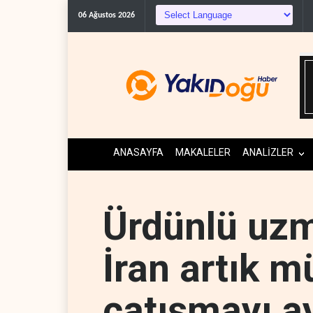
06 Ağustos 2026
ANASAYFA
MAKALELER
ANALİZLER
Ürdünlü uz
İran artık m
çatışmayı a