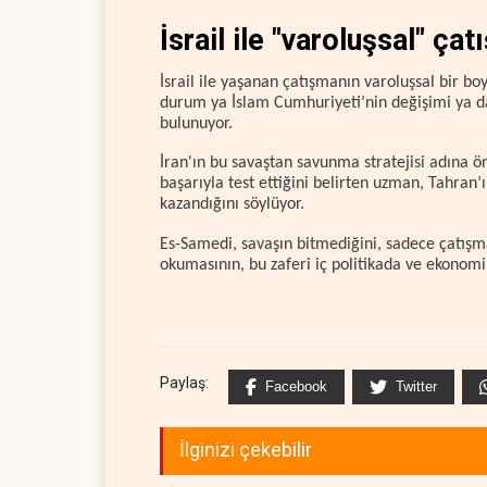
İsrail ile "varoluşsal" ça
İsrail ile yaşanan çatışmanın varoluşsal bir b
durum ya İslam Cumhuriyeti’nin değişimi ya da
bulunuyor.
İran'ın bu savaştan savunma stratejisi adına ön
başarıyla test ettiğini belirten uzman, Tahran’
kazandığını söylüyor.
Es-Samedi, savaşın bitmediğini, sadece çatışma
okumasının, bu zaferi iç politikada ve ekonom
Paylaş:
Facebook
Twitter
İlginizi çekebilir