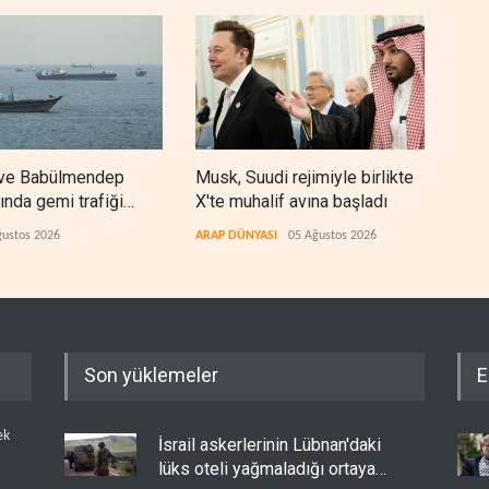
ndep
Musk, Suudi rejimiyle birlikte
İsrailli yazarla
afiği
X'te muhalif avına başladı
‘Somaliland reçe
yor
ARAP DÜNYASI
05 Ağustos 2026
İSRAİL
05 Ağustos 20
Son yüklemeler
E
İsrail askerlerinin Lübnan'daki
ek
lüks oteli yağmaladığı ortaya
çıktı
İSRAİL
05 Ağustos 2026