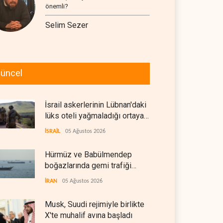
önemli?
Selim Sezer
üncel
İsrail askerlerinin Lübnan'daki
lüks oteli yağmaladığı ortaya
çıktı
İSRAİL
05 Ağustos 2026
Hürmüz ve Babülmendep
boğazlarında gemi trafiği
durağan seyrini koruyor
İRAN
05 Ağustos 2026
Musk, Suudi rejimiyle birlikte
X'te muhalif avına başladı
ARAP DÜNYASI
05 Ağustos 2026