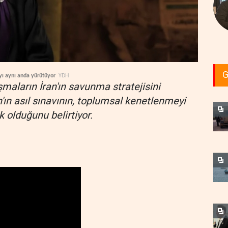
G
yı aynı anda yürütüyor
YDH
şmaların İran'ın savunma stratejisini
'ın asıl sınavının, toplumsal kenetlenmeyi
olduğunu belirtiyor.