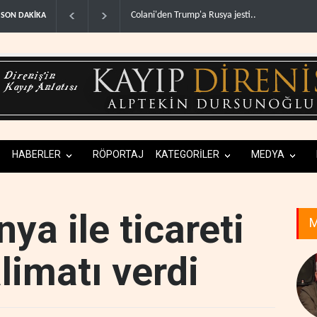
lani'den Trump'a Rusya jesti..
İsrail basınından terörist yerleşimcilere destek it
SON DAKİKA
HABERLER
RÖPORTAJ
KATEGORİLER
MEDYA
ya ile ticareti
M
limatı verdi