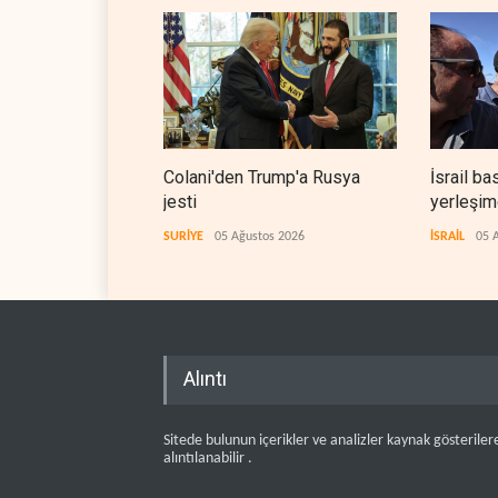
Colani'den Trump'a Rusya
İsrail ba
jesti
yerleşimc
SURİYE
05 Ağustos 2026
İSRAİL
05 
Alıntı
Sitede bulunun içerikler ve analizler kaynak gösteriler
alıntılanabilir .