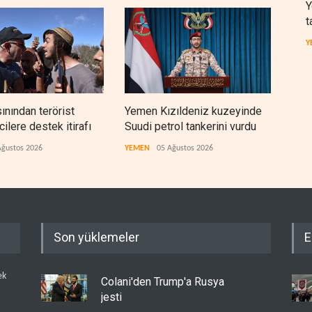
Y
t
Y
sınından terörist
Yemen Kızıldeniz kuzeyinde
İsra
ilere destek itirafı
Suudi petrol tankerini vurdu
lüks
çıktı
Ağustos 2026
YEMEN
05 Ağustos 2026
İSRAİ
Son yüklemeler
E
ek
Colani'den Trump'a Rusya
jesti