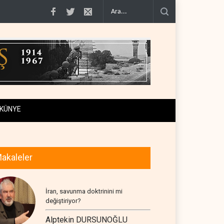
iraf..
Yemen Kızıldeniz kuzeyinde Suudi petrol tankerini vurdu..
İsrail ask
KÜNYE
akaleler
İran, savunma doktrinini mi
değiştiriyor?
Alptekin DURSUNOĞLU