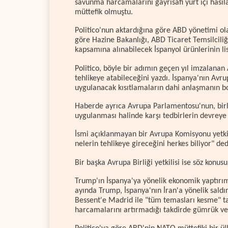
savunma harcamalarını gayrisafi yurt içi has
müttefik olmuştu.
Politico'nun aktardığına göre ABD yönetimi olas
göre Hazine Bakanlığı, ABD Ticaret Temsilcil
kapsamına alınabilecek İspanyol ürünlerinin li
Politico, böyle bir adımın geçen yıl imzalanan 
tehlikeye atabileceğini yazdı. İspanya'nın Avrup
uygulanacak kısıtlamaların dahi anlaşmanın bo
Haberde ayrıca Avrupa Parlamentosu'nun, birli
uygulanması halinde karşı tedbirlerin devreye a
İsmi açıklanmayan bir Avrupa Komisyonu yetkil
nelerin tehlikeye gireceğini herkes biliyor" ded
Bir başka Avrupa Birliği yetkilisi ise söz kon
Trump'ın İspanya'ya yönelik ekonomik yaptırım 
ayında Trump, İspanya'nın İran'a yönelik saldı
Bessent'e Madrid ile "tüm temasları kesme" t
harcamalarını artırmadığı takdirde gümrük ver