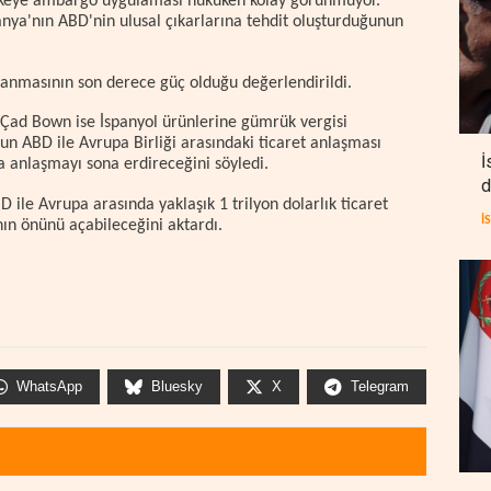
ülkeye ambargo uygulaması hukuken kolay görünmüyor.
anya'nın ABD'nin ulusal çıkarlarına tehdit oluşturduğunun
lanmasının son derece güç olduğu değerlendirildi.
i Çad Bown ise İspanyol ürünlerine gümrük vergisi
un ABD ile Avrupa Birliği arasındaki ticaret anlaşması
İ
la anlaşmayı sona erdireceğini söyledi.
d
 ile Avrupa arasında yaklaşık 1 trilyon dolarlık ticaret
İ
nın önünü açabileceğini aktardı.
WhatsApp
Bluesky
X
Telegram