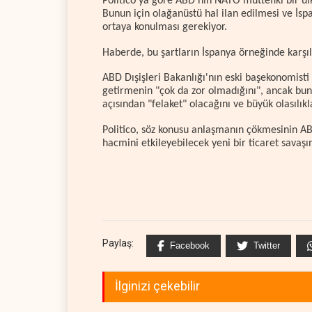
Politico'ya göre ABD'nin NATO müttefiki bir 
Bunun için olağanüstü hal ilan edilmesi ve İsp
ortaya konulması gerekiyor.
Haberde, bu şartların İspanya örneğinde karşı
ABD Dışişleri Bakanlığı'nın eski başekonomist
getirmenin "çok da zor olmadığını", ancak bun
açısından "felaket" olacağını ve büyük olasılık
Politico, söz konusu anlaşmanın çökmesinin ABD
hacmini etkileyebilecek yeni bir ticaret savaşı
Paylaş:
Facebook
Twitter
İlginizi çekebilir