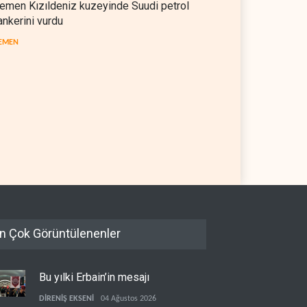
emen Kızıldeniz kuzeyinde Suudi petrol
ankerini vurdu
EMEN
il askerlerinin Lübnan'daki
Hürmüz ve Babülmendep
 oteli yağmaladığı ortaya
boğazlarında gemi trafiği
durağan seyrini koruyor
L
05 Ağustos 2026
İRAN
05 Ağustos 2026
n Çok Görüntülenenler
Bu yılki Erbain’in mesajı
DİRENİŞ EKSENİ
04 Ağustos 2026