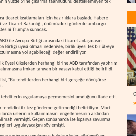
ılanın yüzde 5'ine çıkarma taahhüdünü desteklemeyen tek
ı ticaret kısıtlamaları için hazırlıklara başladı. Habere
iği ve Ticaret Bakanlığı, önümüzdeki günlerde ambargo
stesini Trump'a sunacak.
ABD ile Avrupa Birliği arasındaki ticaret anlaşmasını
a Birliği üyesi olması nedeniyle, birlik üyesi tek bir ülkeye
zulmasına yol açabileceği değerlendiriliyor.
k üyesi ülkelerden herhangi birine ABD tarafından yaptırım
lınmasına imkan tanıyan bir yasayı kabul ettiği belirtildi.
isi, "Bu tehditlerden herhangi biri gerçeğe dönüşürse
i.
C
usu tehditlerin uygulamaya geçmemesini umduğunu ifade etti.
S
tehdidini ilk kez gündeme getirmediği belirtiliyor. Mart
rılarda üslerinin kullanılmasını engellemesinin ardından
alimatı vermişti. Geçen sonbaharda ise İspanya savunma
gileri uygulayacağını söylemişti.