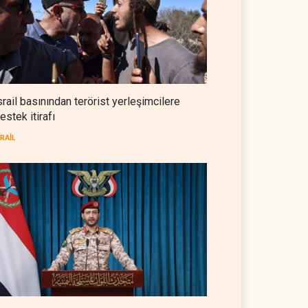
NYT: Washington, İran'ı yine
okuyamadı
BATI YARIM KÜRE
05 Ağustos 2026
İsrailli istihbaratçı: ABD'nin
mühimmatının bittiği iddiası
srail basınından terörist yerleşimcilere
bir iç kavga
estek itirafı
İSRAİL
05 Ağustos 2026
SRAİL
CNN: Stokların erimesi ABD'yi
İran karşısında 'zor kararlara'
sevk ediyor
BATI YARIM KÜRE
05 Ağustos 2026