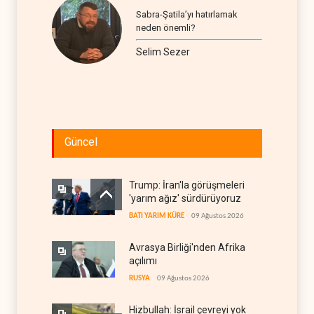
Sabra-Şatila’yı hatırlamak
neden önemli?
Selim Sezer
Güncel
Trump: İran'la görüşmeleri
'yarım ağız' sürdürüyoruz
BATI YARIM KÜRE
09 Ağustos 2026
Avrasya Birliği'nden Afrika
açılımı
RUSYA
09 Ağustos 2026
Hizbullah: İsrail çevreyi yok