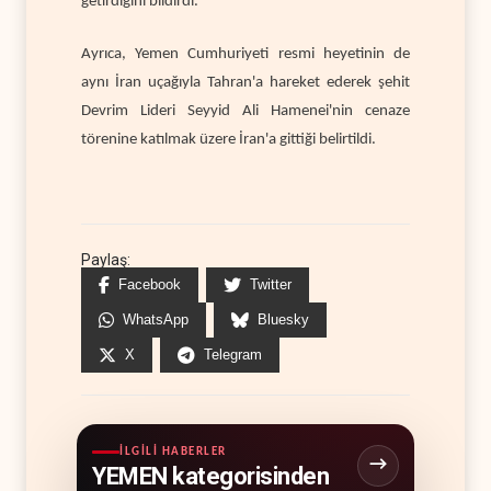
getirdiğini bildirdi.
Ayrıca, Yemen Cumhuriyeti resmi heyetinin de
aynı İran uçağıyla Tahran'a hareket ederek şehit
Devrim Lideri Seyyid Ali Hamenei'nin cenaze
törenine katılmak üzere İran'a gittiği belirtildi.
Paylaş:
Facebook
Twitter
WhatsApp
Bluesky
X
Telegram
İLGILI HABERLER
YEMEN kategorisinden