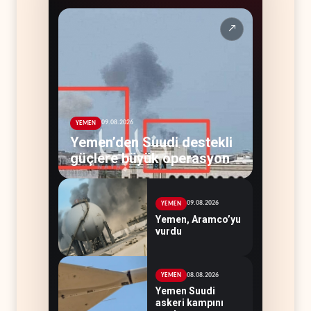
↗
09.08.2026
YEMEN
Yemen’den Suudi destekli
güçlere büyük operasyon
09.08.2026
YEMEN
Yemen, Aramco’yu
vurdu
08.08.2026
YEMEN
Yemen Suudi
askeri kampını