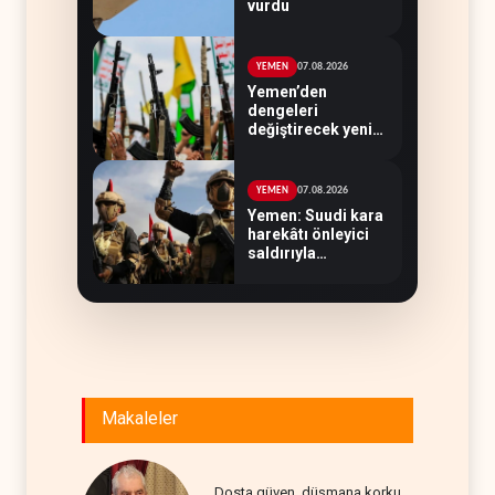
vurdu
07.08.2026
YEMEN
Yemen’den
dengeleri
değiştirecek yeni
askeri denklem
07.08.2026
YEMEN
Yemen: Suudi kara
harekâtı önleyici
saldırıyla
engellendi
Makaleler
Dosta güven, düşmana korku