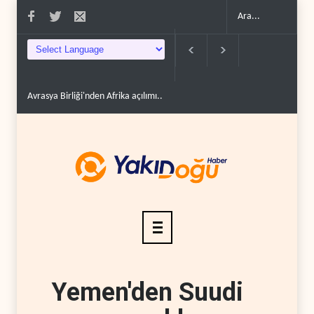
Avrasya Birliği'nden Afrika açılımı..
Hizbullah: İsrail çevreyi yok ederek 
Yemen'den Suudi