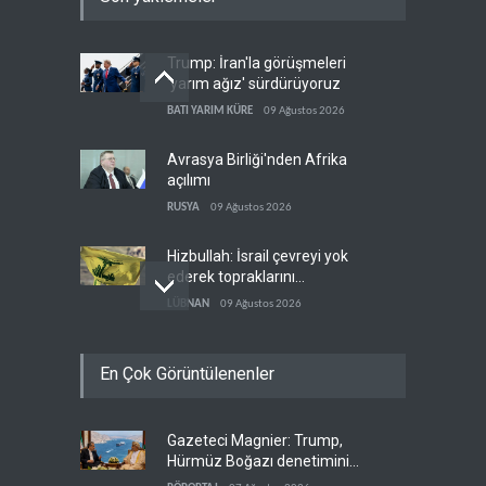
Trump: İran'la görüşmeleri
'yarım ağız' sürdürüyoruz
BATI YARIM KÜRE
09 Ağustos 2026
Avrasya Birliği'nden Afrika
açılımı
RUSYA
09 Ağustos 2026
Hizbullah: İsrail çevreyi yok
ederek topraklarını
genişletiyor
LÜBNAN
09 Ağustos 2026
Ayetullah Hamenei'den
En Çok Görüntülenenler
Muhsin Rızai'ye yeni görev
İRAN
09 Ağustos 2026
Gazeteci Magnier: Trump,
Hamas arabuluculardan
Hürmüz Boğazı denetimini
İsrail'e baskı yapmasını
doğrudan İran ve Umman'a