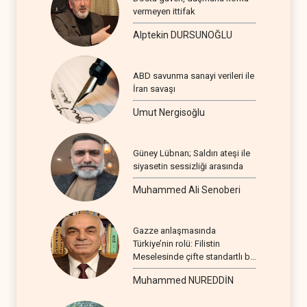
vermeyen ittifak
Alptekin DURSUNOĞLU
ABD savunma sanayi verileri ile
İran savaşı
Umut Nergisoğlu
Güney Lübnan; Saldırı ateşi ile
siyasetin sessizliği arasında
Muhammed Ali Senoberi
Gazze anlaşmasında
Türkiye’nin rolü: Filistin
Meselesinde çifte standartlı bir
seyir
Muhammed NUREDDİN