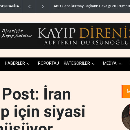
WSJ: İran, ABD’nin Körfez’deki hakimiyetini son
SON DAKİKA
HABERLER
RÖPORTAJ
KATEGORİLER
MEDYA
Post: İran
M
 için siyasi
nüşüyor