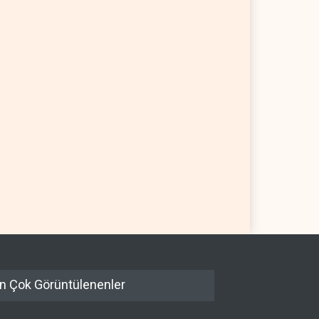
ullah’ın
Bekai'den Trump’a ‘savaş
ahsızlandırılmasını’ kim
ganimeti’ yanıtı: Önce savaşı
etleyecek?
kazan
AN
07 Ağustos 2026
İRAN
07 Ağustos 2026
n Çok Görüntülenenler