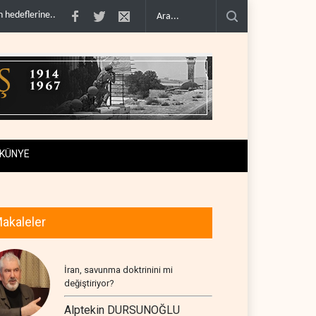
a erdir..
İran: ABD’nin kara saldırısı planını başarısızlı..
Hizbullah’ın ‘silahsı
KÜNYE
akaleler
İran, savunma doktrinini mi
değiştiriyor?
Alptekin DURSUNOĞLU