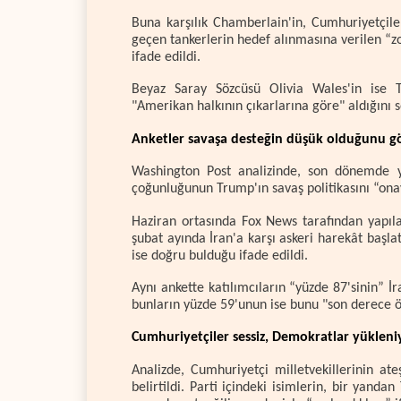
Buna karşılık Chamberlain'in, Cumhuriyetçil
geçen tankerlerin hedef alınmasına verilen “zo
ifade edildi.
Beyaz Saray Sözcüsü Olivia Wales'in ise T
"Amerikan halkının çıkarlarına göre" aldığını sö
Anketler savaşa desteğin düşük olduğunu gö
Washington Post analizinde, son dönemde y
çoğunluğunun Trump'ın savaş politikasını “onay
Haziran ortasında Fox News tarafından yapıla
şubat ayında İran'a karşı askeri harekât başl
ise doğru bulduğu ifade edildi.
Aynı ankette katılımcıların “yüzde 87'sinin” İ
bunların yüzde 59'unun ise bunu "son derece ön
Cumhuriyetçiler sessiz, Demokratlar yükleni
Analizde, Cumhuriyetçi milletvekillerinin at
belirtildi. Parti içindeki isimlerin, bir yan