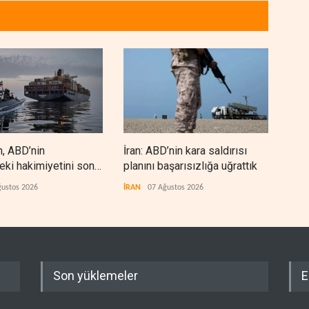
n, ABD’nin
İran: ABD’nin kara saldırısı
Hizb
eki hakimiyetini sona
planını başarısızlığa uğrattık
‘sil
den
ğustos 2026
İRAN
07 Ağustos 2026
LÜBN
Son yüklemeler
E