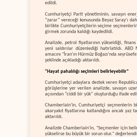
edildi.
Cumhuriyetçi Parti yönetiminin, savaşın enerj
“zarar” vereceği konusunda Beyaz Saray'ı dah
birlikte Cumhuriyetçilerin seçime seçmenleri
girmek zorunda kaldığı kaydedildi.
Analizde, petrol fiyatlarının yükseldiği, finan
yeni saldırılar düzenlediği hatırlatıldı. AB
amacını "İran'ın Hürmüz Boğazı'nda seyrüsefe
şeklinde açıkladığı aktarıldı.
"Hayat pahalılığı seçimleri belirleyebilir"
Cumhuriyetçi adaylara destek veren Republica
görüşlerine yer verilen analizde, savaşın uz
açısından “ciddi bir yük” oluşturduğu ifade edil
Chamberlain'in, Cumhuriyetçi seçmenlerin 
akaryakıt fiyatlarına katlandığını ancak yaz 
aktarıldı.
Analizde Chamberlain'in, "Seçmenler için belirl
yükselirse bu büyük bir sorun olur." değerlend