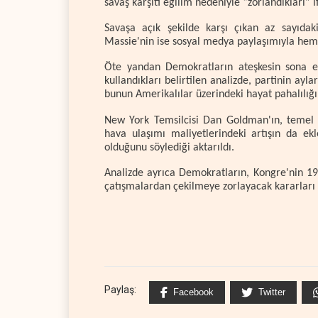
savaş karşıtı eğilim nedeniyle “zorlandıkları” i
Savaşa açık şekilde karşı çıkan az sayıda
Massie'nin ise sosyal medya paylaşımıyla hem s
Öte yandan Demokratların ateşkesin sona erm
kullandıkları belirtilen analizde, partinin ayla
bunun Amerikalılar üzerindeki hayat pahalılığı
New York Temsilcisi Dan Goldman'ın, temel i
hava ulaşımı maliyetlerindeki artışın da ek
olduğunu söylediği aktarıldı.
Analizde ayrıca Demokratların, Kongre'nin 197
çatışmalardan çekilmeye zorlayacak kararları 
Paylaş:
Facebook
Twitter