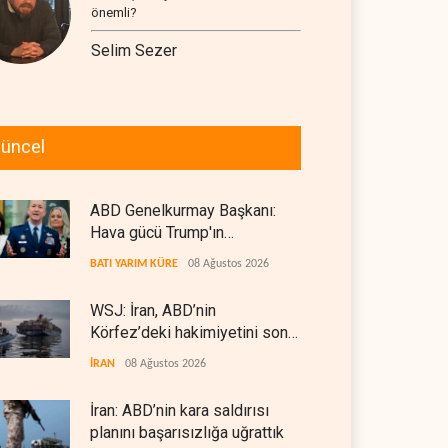
önemli?
Selim Sezer
üncel
ABD Genelkurmay Başkanı:
Hava gücü Trump'ın
hedeflerine yetmez
BATI YARIM KÜRE
08 Ağustos 2026
WSJ: İran, ABD’nin
Körfez’deki hakimiyetini sona
erdiriyor
İRAN
08 Ağustos 2026
İran: ABD’nin kara saldırısı
planını başarısızlığa uğrattık