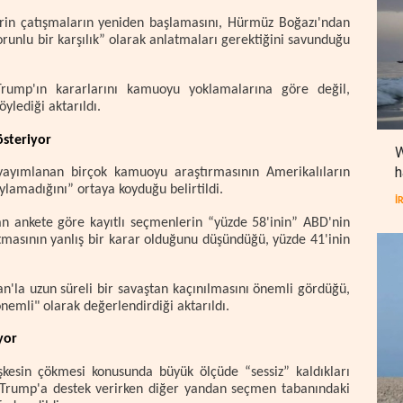
erin çatışmaların yeniden başlamasını, Hürmüz Boğazı'ndan
runlu bir karşılık” olarak anlatmaları gerektiğini savunduğu
rump'ın kararlarını kamuoyu yoklamalarına göre değil,
ylediği aktarıldı.
steriyor
W
h
ayımlanan birçok kamuoyu araştırmasının Amerikalıların
lamadığını” ortaya koyduğu belirtildi.
İ
n ankete göre kayıtlı seçmenlerin “yüzde 58'inin” ABD'nin
atmasının yanlış bir karar olduğunu düşündüğü, yüzde 41'inin
ran'la uzun süreli bir savaştan kaçınılmasını önemli gördüğü,
emli" olarak değerlendirdiği aktarıldı.
yor
eşkesin çökmesi konusunda büyük ölçüde “sessiz” kaldıkları
dan Trump'a destek verirken diğer yandan seçmen tabanındaki