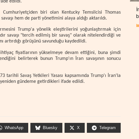
fade edildi.
İ
ki Cumhuriyetçiden biri olan Kentucky Temsilcisi Thomas
b
avaşı hem de parti yönetimini alaya aldığı aktarıldı.
İ
esini Trump'a yönelik eleştirilerini yoğunlaştırmak için
rdır savaşı "tercih edilmiş bir savaş" olarak nitelendirdiği ve
nı artırdığı görüşünü savunduğu kaydedildi.
htiyaç fiyatlarının yükselmeye devam ettiğini, buna şimdi
lendiğini belirterek bunun Trump'ın İran savaşının sonucu
3 tarihli Savaş Yetkileri Yasası kapsamında Trump'ı İran'la
yeniden gündeme getirdikleri ifade edildi.
WhatsApp
Bluesky
X
Telegram