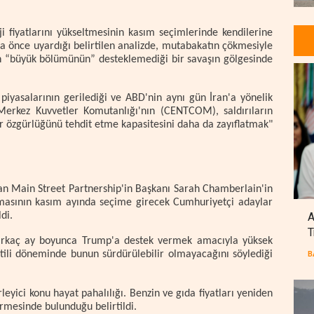
i fiyatlarını yükseltmesinin kasım seçimlerinde kendilerine
a önce uyardığı belirtilen analizde, mutabakatın çökmesiyle
n “büyük bölümünün” desteklemediği bir savaşın gölgesinde
s piyasalarının gerilediği ve ABD'nin aynı gün İran'a yönelik
D Merkez Kuvvetler Komutanlığı'nın (CENTCOM), saldırıların
r özgürlüğünü tehdit etme kapasitesini daha da zayıflatmak"
n Main Street Partnership'in Başkanı Sarah Chamberlain'in
amasının kasım ayında seçime girecek Cumhuriyetçi adaylar
A
di.
T
birkaç ay boyunca Trump'a destek vermek amacıyla yüksek
tatili döneminde bunun sürdürülebilir olmayacağını söylediği
B
eyici konu hayat pahalılığı. Benzin ve gıda fiyatları yeniden
irmesinde bulunduğu belirtildi.