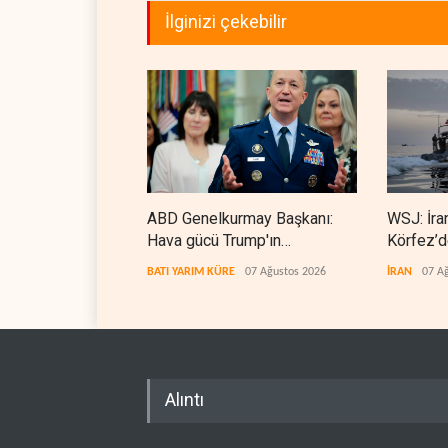
İlginizi çekebilir
ABD Genelkurmay Başkanı:
WSJ: İra
Hava gücü Trump'ın
Körfez’d
hedeflerine yetmez
erdiriyor
BATI YARIM KÜRE
07 Ağustos 2026
İRAN
07 A
Alıntı