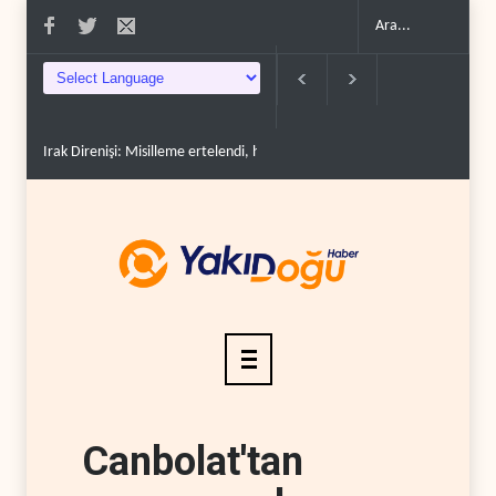
rak Direnişi: Misilleme ertelendi, hesap kapanmadı..
Çin'in petrol ithalatı on y
Canbolat'tan