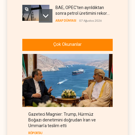
BAE, OPEC'ten ayrıldıktan
sonra petrol üretimini rekor
düzeye çıkardı
ARAP DÜNYASI
07 Ağustos 2026
The Telegraph: Hürmüz
anlaşması, İran’ın savaşı
Çok Okunanlar
kazandığını gösteriyor
BATI YARIM KÜRE
07 Ağustos 2026
Yemen’den dengeleri
değiştirecek yeni askeri
denklem
YEMEN
07 Ağustos 2026
İsrail güçleri Lübnan
ordusunu hedef aldı
LÜBNAN
07 Ağustos 2026
Gazeteci Magnier: Trump, Hürmüz
Foreign Affairs: ABD
Boğazı denetimini doğrudan İran ve
Ortadoğu'dan elini çekmeli
Umman'a teslim etti
BATI YARIM KÜRE
07 Ağustos 2026
RÖPORTAJ