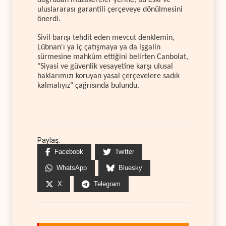
doğrudan müzakereler yerine, bu eski ve
uluslararası garantili çerçeveye dönülmesini
önerdi.
Sivil barışı tehdit eden mevcut denklemin,
Lübnan'ı ya iç çatışmaya ya da işgalin
sürmesine mahkûm ettiğini belirten Canbolat,
"Siyasi ve güvenlik vesayetine karşı ulusal
haklarımızı koruyan yasal çerçevelere sadık
kalmalıyız" çağrısında bulundu.
Paylaş:
Facebook
Twitter
WhatsApp
Bluesky
X
Telegram