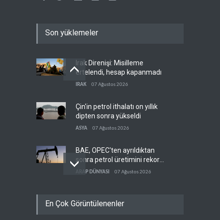
Son yüklemeler
Irak Direnişi: Misilleme
ertelendi, hesap kapanmadı
IRAK
07 Ağustos 2026
Çin'in petrol ithalatı on yıllık
dipten sonra yükseldi
ASYA
07 Ağustos 2026
BAE, OPEC'ten ayrıldıktan
sonra petrol üretimini rekor
düzeye çıkardı
ARAP DÜNYASI
07 Ağustos 2026
The Telegraph: Hürmüz
En Çok Görüntülenenler
anlaşması, İran’ın savaşı
kazandığını gösteriyor
BATI YARIM KÜRE
07 Ağustos 2026