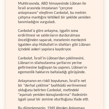
Muhtırasında, ABD himayesinde Lübnan ile
İsrail arasında imzalanan "çerçeve
anlaşmasını" eleştiren Canbolat, bu metnin
çatışma mantığını tehlikeli bir şekilde yeniden
tanımladığını vurguladı.
Canbolat’a göre anlaşma, işgalin sona
erdirilmesi ve saldırıların durdurulması
önceliğinden saparak, meselenin merkezini
işgalden alıp Hizbullah’ın silahları gibi Lübnan
içindeki askeri yapılara kaydırıyor.
Canbolat, İsrail’in Lübnan’dan çekilmesini,
Lübnan’ın silahsızlanma şartlarını yerine
getirmesine bağlayan bu yapının, Lübnan’ın
egemenlik haklarını baltaladığı görüşünde.
Anlaşmanın en riskli boyutunun, İsrail’e net
bir "derhal çekilme" taahhüdü verilmemesi
olduğunu belirten Canbolat, metindeki
"aşamalı yeniden konuşlandırma" ifadesinin
işgali yasal bir zemine oturttuğunu ifade etti.
Bu düzenlemenin, 1949 Ateşkes Anlaşması,