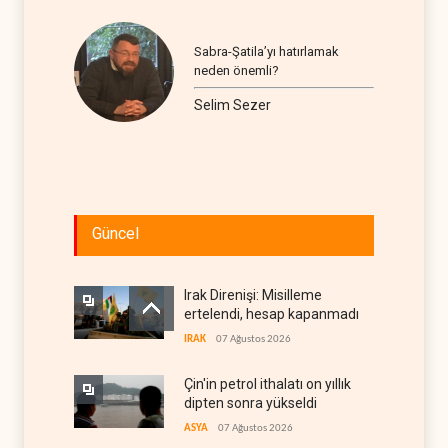
Sabra-Şatila’yı hatırlamak
neden önemli?
Selim Sezer
Güncel
Irak Direnişi: Misilleme
ertelendi, hesap kapanmadı
IRAK
07 Ağustos 2026
Çin'in petrol ithalatı on yıllık
dipten sonra yükseldi
ASYA
07 Ağustos 2026