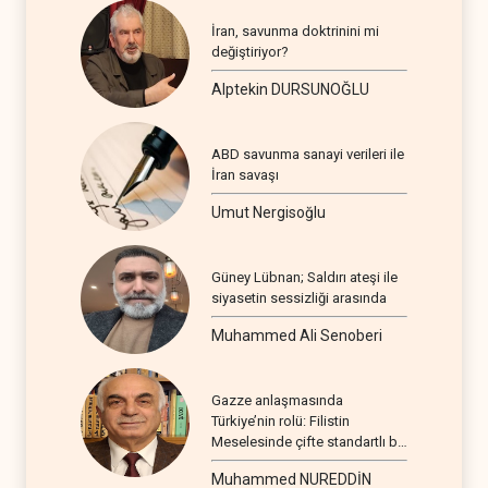
İran, savunma doktrinini mi
değiştiriyor?
Alptekin DURSUNOĞLU
ABD savunma sanayi verileri ile
İran savaşı
Umut Nergisoğlu
Güney Lübnan; Saldırı ateşi ile
siyasetin sessizliği arasında
Muhammed Ali Senoberi
Gazze anlaşmasında
Türkiye’nin rolü: Filistin
Meselesinde çifte standartlı bir
seyir
Muhammed NUREDDİN