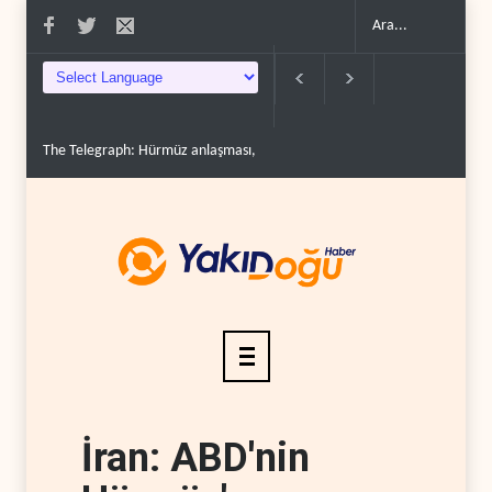
The Telegraph: Hürmüz anlaşması, İran’ın savaşı ka..
Yemen’den dengele
İran: ABD'nin