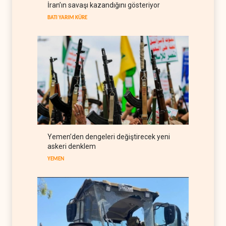
İran’ın savaşı kazandığını gösteriyor
müzakere mesajlarıyla alay
etti
BATI YARIM KÜRE
İRAN
07 Ağustos 2026
Trump: İran savaşı yakında
bitebilir, ABD silah stokları
zorlanıyor
BATI YARIM KÜRE
07 Ağustos 2026
İsrail ordusunda helikopter
krizi
İSRAİL
07 Ağustos 2026
Gazze'nin yeniden inşası
Yemen’den dengeleri değiştirecek yeni
yerine askeri üs projesi
askeri denklem
FİLİSTİN
07 Ağustos 2026
YEMEN