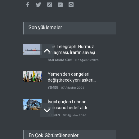
Son yüklemeler
The Telegraph: Hürmüz
anlaşması, İran’ın savaşı
kazandığını gösteriyor
BATI YARIM KÜRE
07 Ağustos 2026
Yemen’den dengeleri
değiştirecek yeni askeri
denklem
YEMEN
07 Ağustos 2026
İsrail güçleri Lübnan
ordusunu hedef aldı
LÜBNAN
07 Ağustos 2026
Foreign Affairs: ABD
En Çok Görüntülenenler
Ortadoğu'dan elini çekmeli