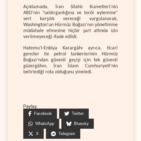
Açıklamada, İran Silahlı Kuvvetleri'nin
ABD'nin "saldırganlığına ve terör eylemine"
sert karşılık vereceği vurgulanarak,
Washington'un Hürmüz Boğazı'nın yönetimine
müdahale etmesine hiçbir şart altında izin
verilmeyeceği ifade edildi.
Hatemu'l-Enbiya Karargâhı ayrıca, ticari
gemiler ile petrol tankerlerinin Hürmüz
Boğazı'ndan güvenli geçişi için tek güvenli
güzergâhın, İran İslam Cumhuriyeti'nin
belirlediği rota olduğunu yineledi.
Paylaş:
Facebook
Twitter
WhatsApp
Bluesky
X
Telegram