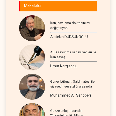
Makaleler
İran, savunma doktrinini mi
değiştiriyor?
Alptekin DURSUNOĞLU
ABD savunma sanayi verileri ile
İran savaşı
Umut Nergisoğlu
Güney Lübnan; Saldırı ateşi ile
siyasetin sessizliği arasında
Muhammed Ali Senoberi
Gazze anlaşmasında
Türkiye’nin rolü: Filistin