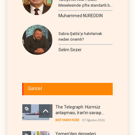
Meselesinde çifte standartlı bir
seyir
Muhammed NUREDDİN
Sabra-Şatila’yı hatırlamak
neden önemli?
Selim Sezer
Güncel
The Telegraph: Hürmüz
anlaşması, İran’ın savaşı
kazandığını gösteriyor
BATI YARIM KÜRE
07 Ağustos 2026
Yemen’den dengeleri