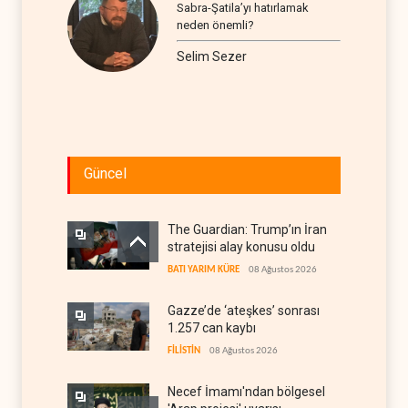
Sabra-Şatila’yı hatırlamak
neden önemli?
Selim Sezer
Güncel
The Guardian: Trump’ın İran
stratejisi alay konusu oldu
BATI YARIM KÜRE
08 Ağustos 2026
Gazze’de ‘ateşkes’ sonrası
1.257 can kaybı
FİLİSTİN
08 Ağustos 2026
Necef İmamı'ndan bölgesel