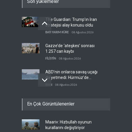
Son yüklemeler
The Guardian: Trump’ın İran
stratejisi alay konusu oldu
BATI YARIM KÜRE
08 Ağustos 2026
Gazze’de ‘ateşkes’ sonrası
1.257 can kaybı
FİLİSTİN
08 Ağustos 2026
ABD’nin onlarca savaş uçağı
da yetmedi: Hürmüz’de
gemi vuruldu
İRAN
08 Ağustos 2026
Necef İmamı'ndan bölgesel
En Çok Görüntülenenler
'Arap projesi' uyarısı
IRAK
08 Ağustos 2026
Maariv: Hizbullah oyunun
Mossad’ın İran'a karşı Kürt
kurallarını değiştiriyor
planı neden çöktü?