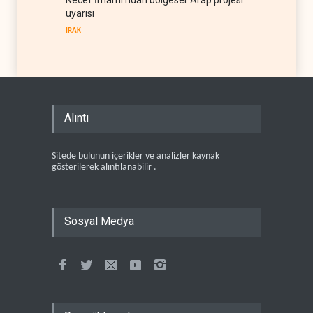
Necef İmamı'ndan bölgesel 'Arap projesi'
uyarısı
IRAK
Alıntı
Sitede bulunun içerikler ve analizler kaynak
gösterilerek alıntılanabilir .
Sosyal Medya