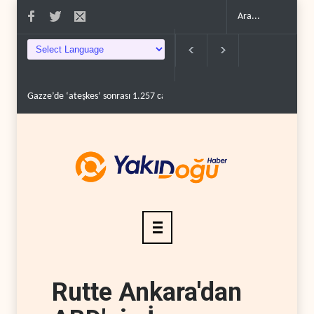
Gazze’de ‘ateşkes’ sonrası 1.257 can kaybı..
ABD’nin onlarca savaş uç
Rutte Ankara'dan