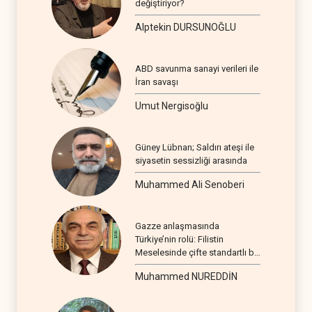
değiştiriyor?
Alptekin DURSUNOĞLU
ABD savunma sanayi verileri ile
İran savaşı
Umut Nergisoğlu
Güney Lübnan; Saldırı ateşi ile
siyasetin sessizliği arasında
Muhammed Ali Senoberi
Gazze anlaşmasında
Türkiye’nin rolü: Filistin
Meselesinde çifte standartlı bir
seyir
Muhammed NUREDDİN