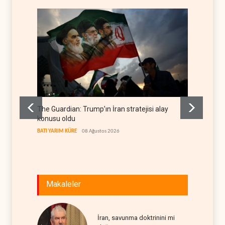
The Guardian: Trump’ın İran stratejisi alay
Gazze’
konusu oldu
FİLİSTİN
BATI YARIM KÜRE
08 Ağustos 2026
Makaleler
İran, savunma doktrinini mi