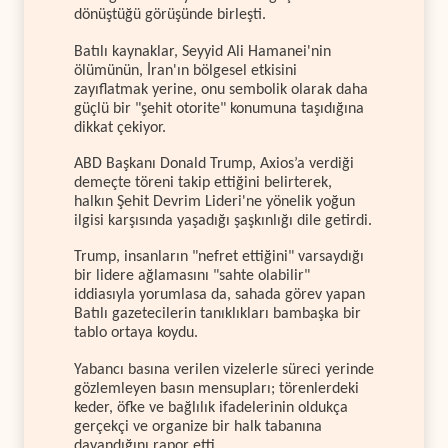
dönüştüğü görüşünde birleşti.
Batılı kaynaklar, Seyyid Ali Hamanei'nin
ölümünün, İran'ın bölgesel etkisini
zayıflatmak yerine, onu sembolik olarak daha
güçlü bir "şehit otorite" konumuna taşıdığına
dikkat çekiyor.
ABD Başkanı Donald Trump, Axios’a verdiği
demeçte töreni takip ettiğini belirterek,
halkın Şehit Devrim Lideri'ne yönelik yoğun
ilgisi karşısında yaşadığı şaşkınlığı dile getirdi.
Trump, insanların "nefret ettiğini" varsaydığı
bir lidere ağlamasını "sahte olabilir"
iddiasıyla yorumlasa da, sahada görev yapan
Batılı gazetecilerin tanıklıkları bambaşka bir
tablo ortaya koydu.
Yabancı basına verilen vizelerle süreci yerinde
gözlemleyen basın mensupları; törenlerdeki
keder, öfke ve bağlılık ifadelerinin oldukça
gerçekçi ve organize bir halk tabanına
dayandığını rapor etti.