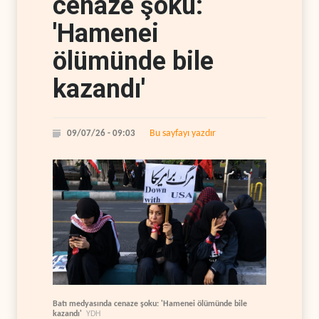
cenaze şoku:
'Hamenei
ölümünde bile
kazandı'
Bu sayfayı yazdır
09/07/26 - 09:03
Batı medyasında cenaze şoku: 'Hamenei ölümünde bile
kazandı'
YDH