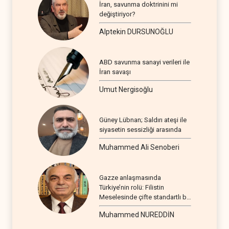
İran, savunma doktrinini mi
değiştiriyor?
Alptekin DURSUNOĞLU
ABD savunma sanayi verileri ile
İran savaşı
Umut Nergisoğlu
Güney Lübnan; Saldırı ateşi ile
siyasetin sessizliği arasında
Muhammed Ali Senoberi
Gazze anlaşmasında
Türkiye’nin rolü: Filistin
Meselesinde çifte standartlı bir
seyir
Muhammed NUREDDİN