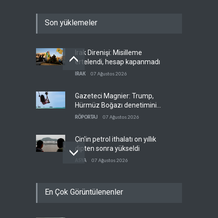
Son yüklemeler
Irak Direnişi: Misilleme
ertelendi, hesap kapanmadı
IRAK
07 Ağustos 2026
Gazeteci Magnier: Trump,
Hürmüz Boğazı denetimini
doğrudan İran ve Umman'a
RÖPORTAJ
07 Ağustos 2026
teslim etti
Çin'in petrol ithalatı on yıllık
dipten sonra yükseldi
ASYA
07 Ağustos 2026
BAE, OPEC'ten ayrıldıktan
En Çok Görüntülenenler
sonra petrol üretimini rekor
düzeye çıkardı
ARAP DÜNYASI
07 Ağustos 2026