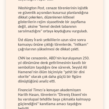
Washington Post
, cenaze törenlerinin lojistik
ve güvenlik açısından kusursuz planlandığına
dikkat çekerken, düzenlenen kitlesel
gösterilerin rejim siyasetinde bir zayıflama
değil, aksine "temel destek tabanının
sarsılmazlığını" ortaya koyduğunu vurguladı.
Üst düzey İranlı yetkililerin uzun süre sonra
kamuoyu önüne çıktığı törenlerde, "intikam"
çağrılarının yükselmesi de dikkat çekti.
CNN
ise cenazenin, ABD’nin kuruluşunun 250.
yıl dönümüne denk getirilmesinin kasıtlı bir
sembolizm taşıdığını öne sürerek, Seyyid Ali
Hamenei'nin ölüm biçimiyle "şehit bir dini
otorite" olarak çok daha güçlü bir figüre
dönüştüğünü analiz etti.
Financial Times'
a konuşan akademisyen
Harith Hasan, törenlerin "Direniş Ekseni'nin
bu varoluşsal tehditle başa çıkmakla kalmayıp
güçlendiğini" kanıtlama amacı taşıdığını
belirtti.