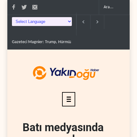
Gazeteci Magnier: Trump, Hürmüz Boğazı denetimini doğru..
Çin'in p
Batı medyasında