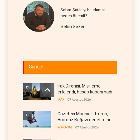
Sabra-Şatila’yı hatırlamak
neden önemli?
Selim Sezer
Güncel
Irak Direnişi: Misilleme
ertelendi, hesap kapanmadı
IRAK
07 Ağustos 2026
Gazeteci Magnier: Trump,
Hürmüz Boğazı denetimini
doğrudan İran ve Umman'a
RÖPORTAJ
07 Ağustos 2026
teslim etti