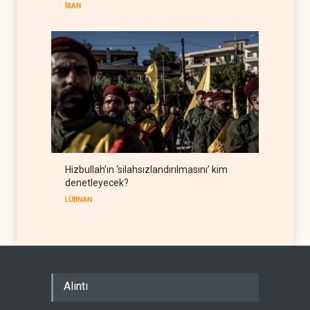
İRAN
Hizbullah’ın ‘silahsızlandırılmasını’ kim
denetleyecek?
LÜBNAN
Alıntı