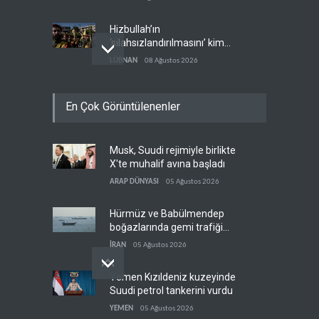
Hizbullah’ın
‘silahsızlandırılmasını’ kim
denetleyecek?
LÜBNAN
08 Ağustos 2026
Bekai'den Trump’a ‘savaş
En Çok Görüntülenenler
ganimeti’ yanıtı: Önce savaşı
kazan
İRAN
08 Ağustos 2026
Musk, Suudi rejimiyle birlikte
Pentagon silah şirketlerinin
X'te muhalif avına başladı
önünü açıyor
ARAP DÜNYASI
05 Ağustos 2026
BATI YARIM KÜRE
08 Ağustos 2026
Hürmüz ve Babülmendep
boğazlarında gemi trafiği
durağan seyrini koruyor
İRAN
05 Ağustos 2026
Yemen Kızıldeniz kuzeyinde
Suudi petrol tankerini vurdu
YEMEN
05 Ağustos 2026