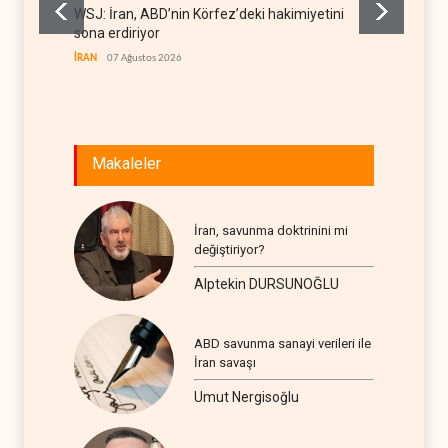
WSJ: İran, ABD’nin Körfez’deki hakimiyetini
İran: A
sona erdiriyor
uğrattı
İRAN
07 Ağustos 2026
İRAN
07
Makaleler
İran, savunma doktrinini mi
değiştiriyor?
Alptekin DURSUNOĞLU
ABD savunma sanayi verileri ile
İran savaşı
Umut Nergisoğlu