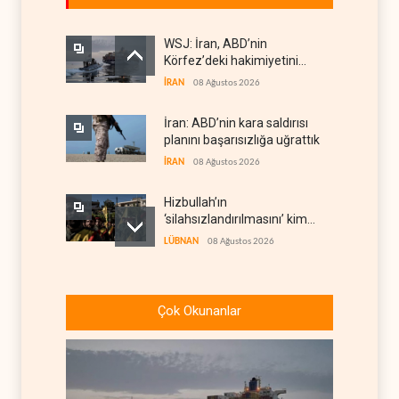
WSJ: İran, ABD’nin
Körfez’deki hakimiyetini
sona erdiriyor
İRAN
08 Ağustos 2026
İran: ABD’nin kara saldırısı
planını başarısızlığa uğrattık
İRAN
08 Ağustos 2026
Hizbullah’ın
‘silahsızlandırılmasını’ kim
denetleyecek?
LÜBNAN
08 Ağustos 2026
Bekai'den Trump’a ‘savaş
ganimeti’ yanıtı: Önce savaşı
Çok Okunanlar
kazan
İRAN
08 Ağustos 2026
Pentagon silah şirketlerinin
önünü açıyor