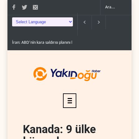
İran: ABD’nin kara saldırısı planını başarısızlı..
Hizbullah’ın ‘silahsızland
Kanada: 9 ülke