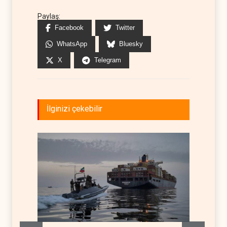
Paylaş:
Facebook
Twitter
WhatsApp
Bluesky
X
Telegram
İlginizi çekebilir