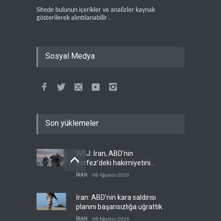
Sitede bulunun içerikler ve analizler kaynak
gösterilerek alıntılanabilir .
Sosyal Medya
Son yüklemeler
WSJ: İran, ABD’nin
Körfez’deki hakimiyetini
sona erdiriyor
İRAN
08 Ağustos 2026
İran: ABD’nin kara saldırısı
planını başarısızlığa uğrattık
İRAN
08 Ağustos 2026