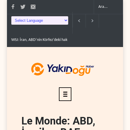
erdir..
İran: ABD’nin kara saldırısı planını başarısızlı..
Hizbullah’ın ‘silahsızl
Le Monde: ABD,