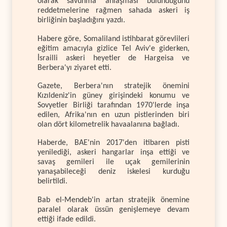
olarak savunma anlaşması bulunduğunu
reddetmelerine rağmen sahada askeri iş
birliğinin başladığını yazdı.
Habere göre, Somaliland istihbarat görevlileri
eğitim amacıyla gizlice Tel Aviv'e giderken,
İsrailli askeri heyetler de Hargeisa ve
Berbera'yı ziyaret etti.
Gazete, Berbera'nın stratejik önemini
Kızıldeniz'in güney girişindeki konumu ve
Sovyetler Birliği tarafından 1970'lerde inşa
edilen, Afrika'nın en uzun pistlerinden biri
olan dört kilometrelik havaalanına bağladı.
Haberde, BAE'nin 2017'den itibaren pisti
yenilediği, askeri hangarlar inşa ettiği ve
savaş gemileri ile uçak gemilerinin
yanaşabileceği deniz iskelesi kurduğu
belirtildi.
Bab el-Mendeb'in artan stratejik önemine
paralel olarak üssün genişlemeye devam
ettiği ifade edildi.