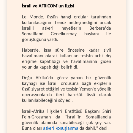
İsrail ve AFRICOM'un ilgisi
Le Monde, üssün hangi ordular tarafından
kullanılacağının henüz netleşmediğini ancak
İsrailli askeri heyetlerin Berbera'da
Somaliland Genelkurmay başkanı ile
görüştüğünü yazdı.
Haberde, kısa süre öncesine kadar sivil
havalimanı olarak kullanılan tesisin artık dış
erişime kapatıldığı ve havalimanına giden
yolun da kapatıldığı belirtildi.
Doğu Afrika'da görev yapan bir güvenlik
kaynağı ise İsrail ordusuna bağlı ekiplerin
üssü ziyaret ettiğini ve tesisin Yemen'e yönelik
operasyonlarda ileri harekât üssü olarak
kullanılabileceğini söyledi.
İsrail-Afrika İlişkileri Enstitüsü Başkanı Shiri
Fein-Grossman da "İsrail'in Somaliland'a
güvenlik alanında sunabileceği çok şey var.
Buna olası
askeri konuşlanma
da dahil." dedi.