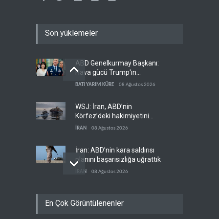
Son yüklemeler
ABD Genelkurmay Başkanı:
Hava gücü Trump'ın
hedeflerine yetmez
BATI YARIM KÜRE
08 Ağustos 2026
WSJ: İran, ABD’nin
Körfez’deki hakimiyetini
sona erdiriyor
İRAN
08 Ağustos 2026
İran: ABD’nin kara saldırısı
planını başarısızlığa uğrattık
İRAN
08 Ağustos 2026
Hizbullah’ın
En Çok Görüntülenenler
‘silahsızlandırılmasını’ kim
denetleyecek?
LÜBNAN
08 Ağustos 2026