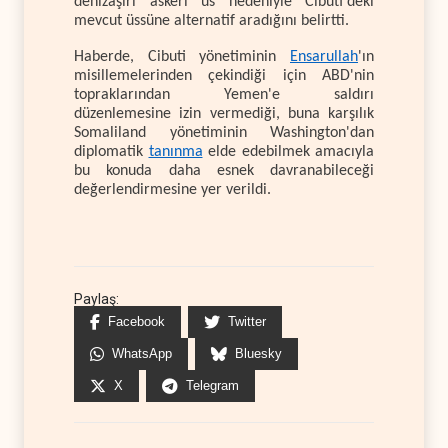
denizaşırı askeri üs nedeniyle Cibuti'deki
mevcut üssüne alternatif aradığını belirtti.
Haberde, Cibuti yönetiminin
Ensarullah
'ın
misillemelerinden çekindiği için ABD'nin
topraklarından Yemen'e saldırı
düzenlemesine izin vermediği, buna karşılık
Somaliland yönetiminin Washington'dan
diplomatik
tanınma
elde edebilmek amacıyla
bu konuda daha esnek davranabileceği
değerlendirmesine yer verildi.
Paylaş:
Facebook
Twitter
WhatsApp
Bluesky
X
Telegram