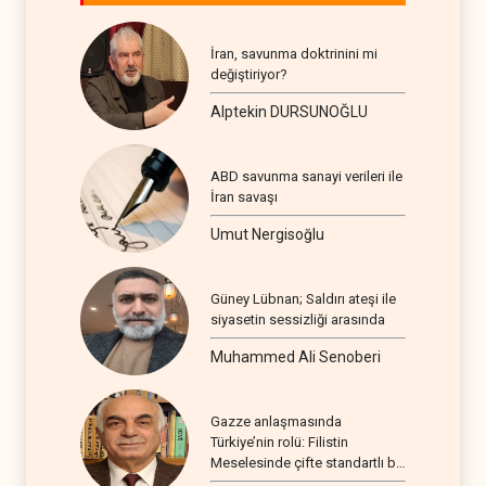
İran, savunma doktrinini mi
değiştiriyor?
Alptekin DURSUNOĞLU
ABD savunma sanayi verileri ile
İran savaşı
Umut Nergisoğlu
Güney Lübnan; Saldırı ateşi ile
siyasetin sessizliği arasında
Muhammed Ali Senoberi
Gazze anlaşmasında
Türkiye’nin rolü: Filistin
Meselesinde çifte standartlı bir
seyir