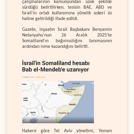
çalışmalarının kamuoyundan uzak şekilde
sürdüğü belirtilirken, tesisin BAE, ABD ve
İsrail'in ortak kullanımına yönelik askeri üs
haline getirildiği ifade edildi.
Gazete, inşaatın İsrail Başbakanı Benyamin
Netanyahu'nun 26 Aralık 2025'te
Somaliland'ın bağımsızlığını tanımasının
ardından ivme kazandığını belirtti.
Habere göre Tel Aviv yönetimi, Yemen