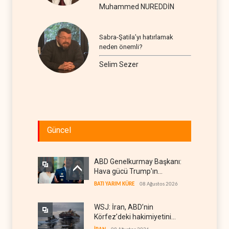
Muhammed NUREDDİN
Sabra-Şatila’yı hatırlamak
neden önemli?
Selim Sezer
Güncel
ABD Genelkurmay Başkanı:
Hava gücü Trump'ın
hedeflerine yetmez
BATI YARIM KÜRE
08 Ağustos 2026
WSJ: İran, ABD’nin
Körfez’deki hakimiyetini
sona erdiriyor