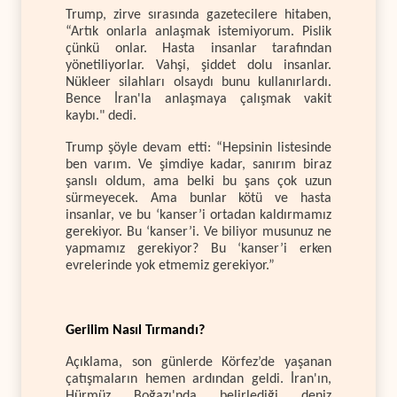
Trump, zirve sırasında gazetecilere hitaben,
“Artık onlarla anlaşmak istemiyorum. Pislik
çünkü onlar. Hasta insanlar tarafından
yönetiliyorlar. Vahşi, şiddet dolu insanlar.
Nükleer silahları olsaydı bunu kullanırlardı.
Bence İran'la anlaşmaya çalışmak vakit
kaybı." dedi.
Trump şöyle devam etti: “Hepsinin listesinde
ben varım. Ve şimdiye kadar, sanırım biraz
şanslı oldum, ama belki bu şans çok uzun
sürmeyecek. Ama bunlar kötü ve hasta
insanlar, ve bu ‘kanser’i ortadan kaldırmamız
gerekiyor. Bu ‘kanser’i. Ve biliyor musunuz ne
yapmamız gerekiyor? Bu ‘kanser’i erken
evrelerinde yok etmemiz gerekiyor.”
Gerilim Nasıl Tırmandı?
Açıklama, son günlerde Körfez’de yaşanan
çatışmaların hemen ardından geldi. İran'ın,
Hürmüz Boğazı'nda belirlediği deniz