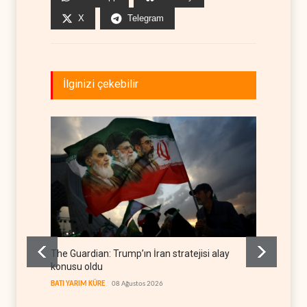
X
Telegram
İlginizi çekebilir
The Guardian: Trump’ın İran stratejisi alay
Gazze’
konusu oldu
FİLİSTİN
BATI YARIM KÜRE
08 Ağustos 2026