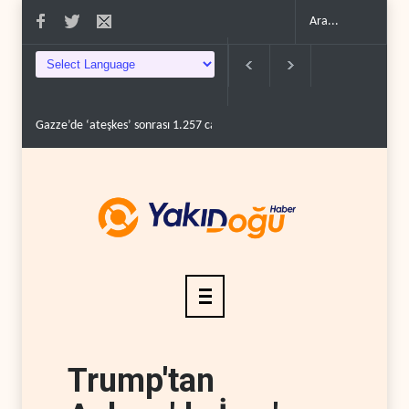
Gazze’de ‘ateşkes’ sonrası 1.257 can kaybı..
ABD’nin onlarca savaş uç
Trump'tan