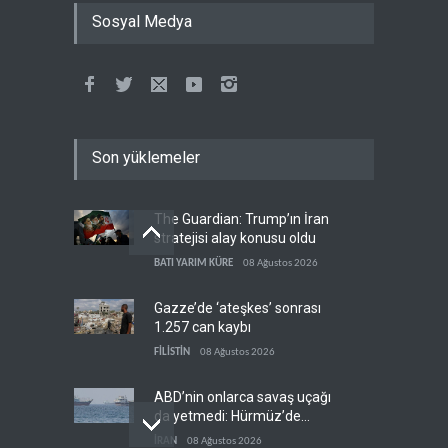
Sosyal Medya
Son yüklemeler
The Guardian: Trump’ın İran
stratejisi alay konusu oldu
BATI YARIM KÜRE
08 Ağustos 2026
Gazze’de ‘ateşkes’ sonrası
1.257 can kaybı
FİLİSTİN
08 Ağustos 2026
ABD’nin onlarca savaş uçağı
da yetmedi: Hürmüz’de
gemi vuruldu
İRAN
08 Ağustos 2026