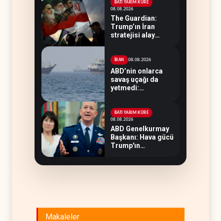
BATI YARIM KÜRE
08.08.2026
The Guardian:
Trump’ın İran
stratejisi alay
konusu oldu
08.08.2026
İRAN
ABD’nin onlarca
savaş uçağı da
yetmedi:
Hürmüz’de gemi
vuruldu
BATI YARIM KÜRE
08.08.2026
ABD Genelkurmay
Başkanı: Hava gücü
Trump'ın
hedeflerine yetmez
Makaleler