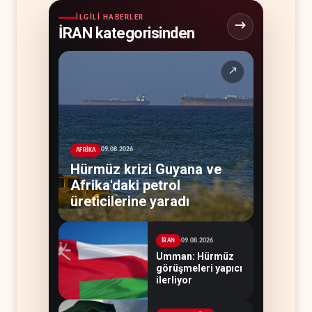
İLGILI HABERLER
İRAN kategorisinden
↗
09.08.2026
AFRİKA
Hürmüz krizi Guyana ve
Afrika'daki petrol
üreticilerine yaradı
09.08.2026
İRAN
Umman: Hürmüz
görüşmeleri yapıcı
ilerliyor