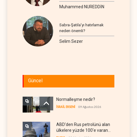
seyir
Muhammed NUREDDİN
Sabra-Şatila’yı hatırlamak
neden önemli?
Selim Sezer
Güncel
Normalleşme nedir?
İSRAİL EKSENİ
09 Ağustos 2026
ABD'den Rus petrolünü alan
ülkelere yüzde 100'e varan
gümrük vergisi