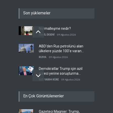
Son yüklemeler
Normalleşme nedir?
İSRAİL EKSENİ
09 Ağustos 2026
ABD'den Rus petrolünü alan
ülkelere yüzde 100'e varan
gümrük vergisi
RUSYA
09 Ağustos 2026
Demokratlar Trump için azil
süreci yerine soruşturma
hazırlıyor
BATI YARIM KÜRE
09 Ağustos 2026
Hürmüz krizi Guyana ve
En Çok Görüntülenenler
Afrika'daki petrol
üreticilerine yaradı
AFRİKA
09 Ağustos 2026
Gazeteci Magnier: Trump,