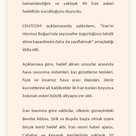
tamamlandığını ve yaklaşık 90 İran askeri
hedefinin vurulduğunu duyurdu.
CENTCOM açıklamasında saldırıların, "İran'ın
Hürmüz Boğazı'nda seyrüsefer özgürlüğünü tehdit
etme kapasitesini daha da zayıflatmak" amaçladığı
iddia etti.
Açıklamaya göre, hedef alınan unsurlar arasında
hava savunma sistemleri, kıyı gözetleme tesisleri,
füze ve insansız hava aracı depoları, deniz
kuvvetlerine ait kabiliyetler ile İran kıyıları boyunca
bulunan askeri lojistik altyapısı yer aldı.
İran basınına göre saldırılar, ülkenin güneyindeki
Bender Abbas, Sirik ve Buşehr başta olmak üzere
birçok kenti hedef aldı. İran resmi haber ajansı,
Çabahar ve Kenarek kentlerinde yaklaşık 10