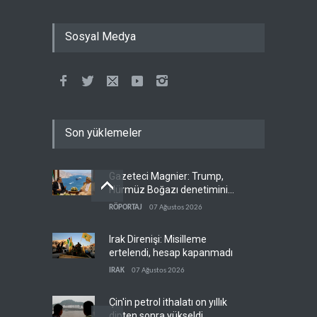
Sosyal Medya
Son yüklemeler
Gazeteci Magnier: Trump,
Hürmüz Boğazı denetimini
doğrudan İran ve Umman'a
RÖPORTAJ
07 Ağustos 2026
teslim etti
Irak Direnişi: Misilleme
ertelendi, hesap kapanmadı
IRAK
07 Ağustos 2026
Çin'in petrol ithalatı on yıllık
dipten sonra yükseldi