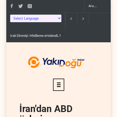
Irak Direnişi: Misilleme ertelendi, hesap kapanmadı..
Çin'in petrol itha
İran'dan ABD