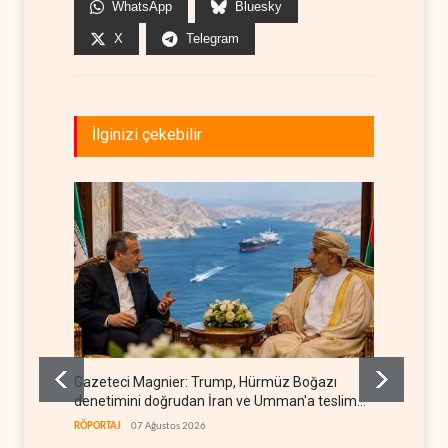
WhatsApp
Bluesky
X
Telegram
İlginizi çekebilir
Gazeteci Magnier: Trump, Hürmüz Boğazı
Irak Di
denetimini doğrudan İran ve Umman'a teslim
kapan
etti
RÖPORTAJ
07 Ağustos 2026
IRAK
07