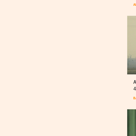
A
A
4
B