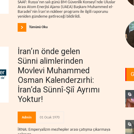
SAAF: Rusya’nın salı günü BM Güvenlik Konseyi’nde Uluslar
Arası Atom Enerjisi Ajansı (UAEA) Başkanı Muhammed el-
Baradeî’nin İran’ın nükleer programı ile ilgili raporunu
yeniden gündeme getireceği bildirildi.
Tümünü Oku
İran’ın önde gelen
Sünni alimlerinden
Movlevi Muhammed
G
Osman Kalenderzırhi:
İran’da Sünnî-Şiî Ayrımı
Yoktur!
Admin
01 Ocak 1970
İRNA: Emperyalizm mezhepler arası çatışma çıkarmaya