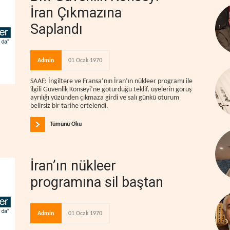
İran Çıkmazına
Saplandı
Admin
01 Ocak 1970
SAAF: İngiltere ve Fransa’nın İran’ın nükleer programı ile
ilgili Güvenlik Konseyi’ne götürdüğü teklif, üyelerin görüş
ayrılığı yüzünden çıkmaza girdi ve salı günkü oturum
belirsiz bir tarihe ertelendi.
Tümünü Oku
İran’ın nükleer
programına sil baştan
Admin
01 Ocak 1970