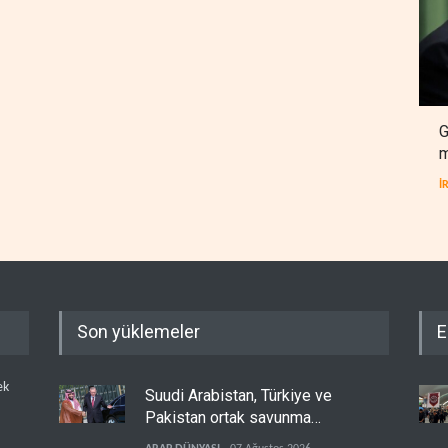
G
m
İ
Son yüklemeler
E
ek
Suudi Arabistan, Türkiye ve
Pakistan ortak savunma
anlaşması imzaladı