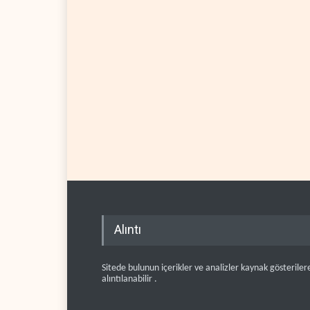
Alıntı
Sitede bulunun içerikler ve analizler kaynak gösteriler
alıntılanabilir .