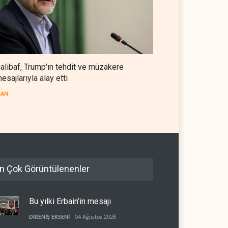
alibaf, Trump'ın tehdit ve müzakere
esajlarıyla alay etti
RAN
n Çok Görüntülenenler
Bu yılki Erbain’in mesajı
DİRENİŞ EKSENİ
04 Ağustos 2026