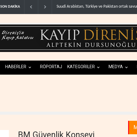
an, Türkiye ve Pakistan ortak savunma anlaşma..
ABD, Suudi Arabistan'dan petr
SON DAKİKA
HABERLER
RÖPORTAJ
KATEGORİLER
MEDYA
M
BM Güvenlik Konseyi