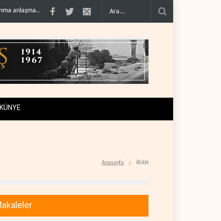
ol ithalatını 40 yıl sonra i..
Galibaf, Trump'ın tehdit ve müzakere mesajlarıyla
KÜNYE
Anasayfa
İRAN
akaleler