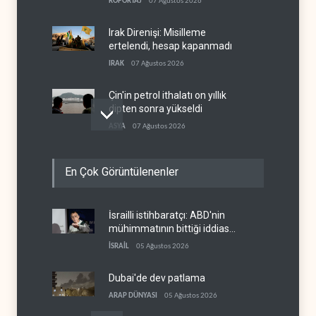
RÖPORTAJ
07 Ağustos 2026
teslim etti
Irak Direnişi: Misilleme
ertelendi, hesap kapanmadı
IRAK
07 Ağustos 2026
Çin'in petrol ithalatı on yıllık
dipten sonra yükseldi
ASYA
07 Ağustos 2026
BAE, OPEC'ten ayrıldıktan
En Çok Görüntülenenler
sonra petrol üretimini rekor
düzeye çıkardı
ARAP DÜNYASI
07 Ağustos 2026
İsrailli istihbaratçı: ABD'nin
The Telegraph: Hürmüz
mühimmatının bittiği iddiası
anlaşması, İran’ın savaşı
bir iç kavga
kazandığını gösteriyor
İSRAİL
05 Ağustos 2026
BATI YARIM KÜRE
07 Ağustos 2026
Dubai'de dev patlama
ARAP DÜNYASI
05 Ağustos 2026