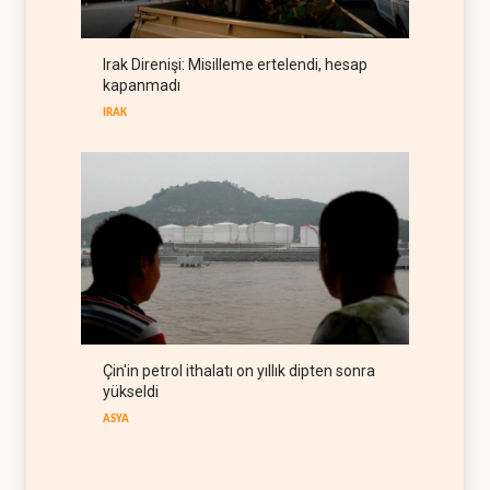
ABD, Suudi Arabistan'dan
petrol ithalatını 40 yıl sonra
Irak Direnişi: Misilleme ertelendi, hesap
ilk kez durdurdu
BATI YARIM KÜRE
07 Ağustos 2026
kapanmadı
IRAK
Çin'in petrol ithalatı on yıllık dipten sonra
yükseldi
ASYA