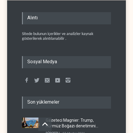
Alıntı
Sitede bulunun içerikler ve analizler kaynak
gösterilerek alıntılanabilir .
Sosyal Medya
Son yüklemeler
Gazeteci Magnier: Trump,
Hürmüz Boğazı denetimini
doğrudan İran ve Umman'a