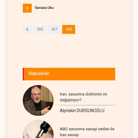
Tümünü Oku
366
367
368
Makaleler
İran, savunma doktrinini mi
değiştiriyor?
Alptekin DURSUNOĞLU
ABD savunma sanayi verileri ile
İran savaşı