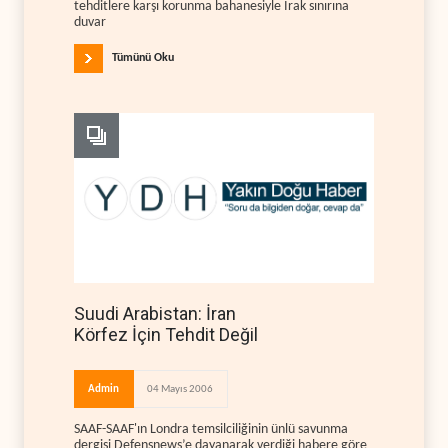
tehditlere karşı korunma bahanesiyle Irak sınırına
duvar
Tümünü Oku
Suudi Arabistan: İran
Körfez İçin Tehdit Değil
Admin
04 Mayıs 2006
SAAF-SAAF'ın Londra temsilciliğinin ünlü savunma
dergisi Defensnews’e dayanarak verdiği habere göre