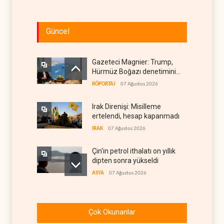
Güncel
Gazeteci Magnier: Trump,
Hürmüz Boğazı denetimini
doğrudan İran ve Umman'a
RÖPORTAJ
07 Ağustos 2026
teslim etti
Irak Direnişi: Misilleme
ertelendi, hesap kapanmadı
IRAK
07 Ağustos 2026
Çin'in petrol ithalatı on yıllık
dipten sonra yükseldi
ASYA
07 Ağustos 2026
BAE, OPEC'ten ayrıldıktan
sonra petrol üretimini rekor
Çok Okunanlar
düzeye çıkardı
ARAP DÜNYASI
07 Ağustos 2026