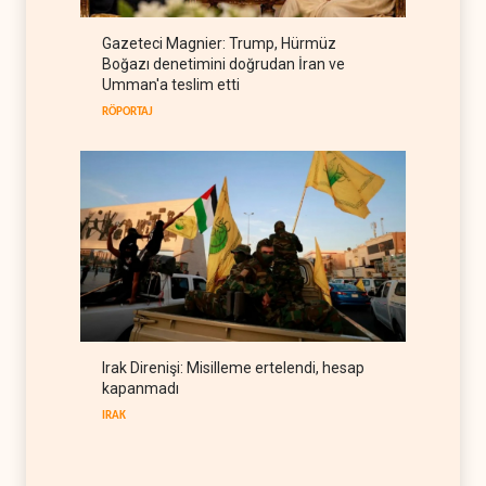
Suudi Arabistan, Türkiye ve
Gazeteci Magnier: Trump, Hürmüz
Pakistan ortak savunma
Boğazı denetimini doğrudan İran ve
anlaşması imzaladı
ARAP DÜNYASI
07 Ağustos 2026
Umman'a teslim etti
RÖPORTAJ
Irak Direnişi: Misilleme ertelendi, hesap
kapanmadı
IRAK