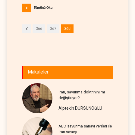
Tümünü Oku
366
367
368
Makaleler
İran, savunma doktrinini mi
değiştiriyor?
Alptekin DURSUNOĞLU
ABD savunma sanayi verileri ile
İran savaşı