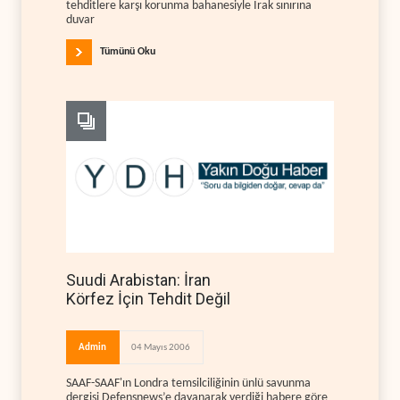
tehditlere karşı korunma bahanesiyle Irak sınırına
duvar
Tümünü Oku
Suudi Arabistan: İran
Körfez İçin Tehdit Değil
Admin
04 Mayıs 2006
SAAF-SAAF'ın Londra temsilciliğinin ünlü savunma
dergisi Defensnews’e dayanarak verdiği habere göre