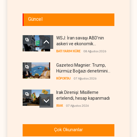
Güncel
WSJ: İran savaşı ABD’nin
askeri ve ekonomik
kaynaklarını tüketiyor
BATI YARIM KÜRE
08 Ağustos 2026
Gazeteci Magnier: Trump,
Hürmüz Boğazı denetimini
doğrudan İran ve Umman'a
RÖPORTAJ
07 Ağustos 2026
teslim etti
Irak Direnişi: Misilleme
ertelendi, hesap kapanmadı
IRAK
07 Ağustos 2026
Çin'in petrol ithalatı on yıllık
dipten sonra yükseldi
Çok Okunanlar
ASYA
07 Ağustos 2026