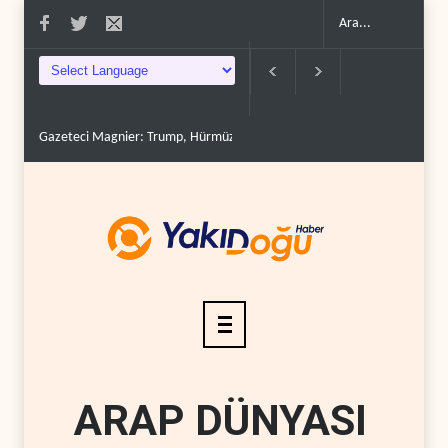
Gazeteci Magnier: Trump, Hürmüz Boğazı denetimini doğru..
Irak Diren
ARAP DÜNYASI