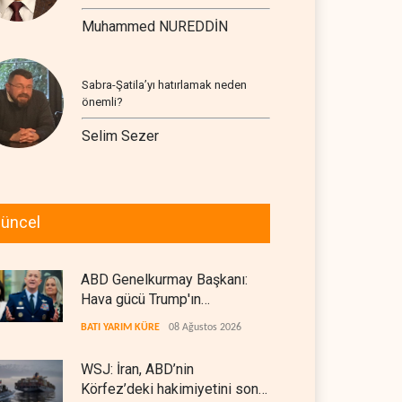
Muhammed NUREDDİN
Sabra-Şatila’yı hatırlamak neden
önemli?
Selim Sezer
üncel
ABD Genelkurmay Başkanı:
Hava gücü Trump'ın
hedeflerine yetmez
BATI YARIM KÜRE
08 Ağustos 2026
WSJ: İran, ABD’nin
Körfez’deki hakimiyetini sona