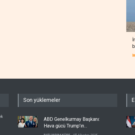
İ
b
İ
Son yüklemeler
E
ek
ABD Genelkurmay Başkanı:
Hava gücü Trump'ın
hedeflerine yetmez