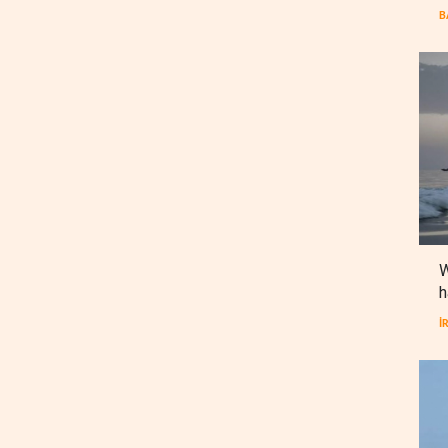
B
W
h
İ