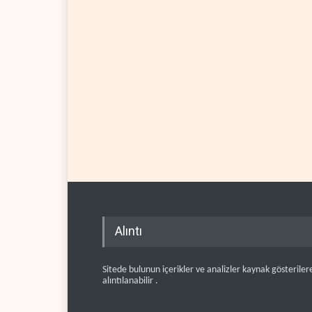
Alıntı
Sitede bulunun içerikler ve analizler kaynak gösteriler
alıntılanabilir .