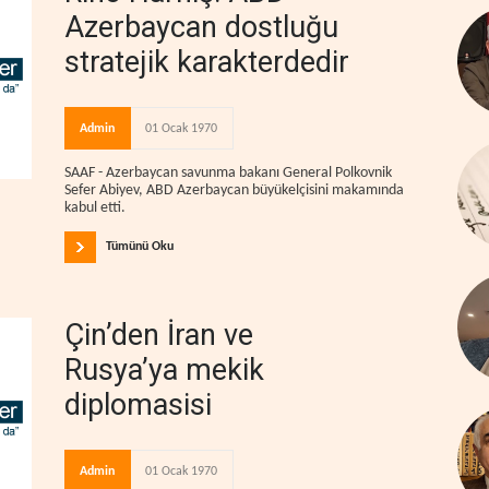
Azerbaycan dostluğu
stratejik karakterdedir
Admin
01 Ocak 1970
SAAF - Azerbaycan savunma bakanı General Polkovnik
Sefer Abiyev, ABD Azerbaycan büyükelçisini makamında
kabul etti.
Tümünü Oku
Çin’den İran ve
Rusya’ya mekik
diplomasisi
Admin
01 Ocak 1970