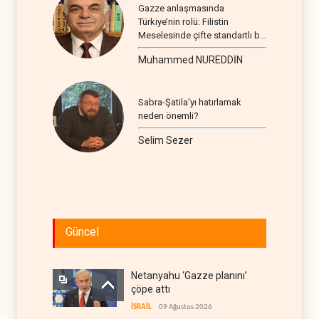
Gazze anlaşmasında
Türkiye’nin rolü: Filistin
Meselesinde çifte standartlı bir
seyir
Muhammed NUREDDİN
Sabra-Şatila’yı hatırlamak
neden önemli?
Selim Sezer
Güncel
Netanyahu ‘Gazze planını’
çöpe attı
İSRAİL
09 Ağustos 2026