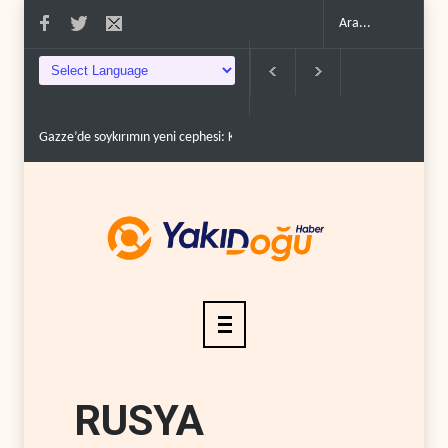
esi: Kamyonlar ve sürüc�..
Devrim Lideri ve Pizişkiyan’dan kritik görüşme..
RUSYA