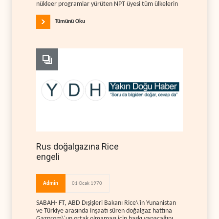
nükleer programlar yürüten NPT üyesi tüm ülkelerin
Tümünü Oku
Rus doğalgazına Rice
engeli
Admin
01 Ocak 1970
SABAH- FT, ABD Dışişleri Bakanı Rice\'in Yunanistan
ve Türkiye arasında inşaatı süren doğalgaz hattına
Gazprom\'un ortak olmaması için baskı yapacağını