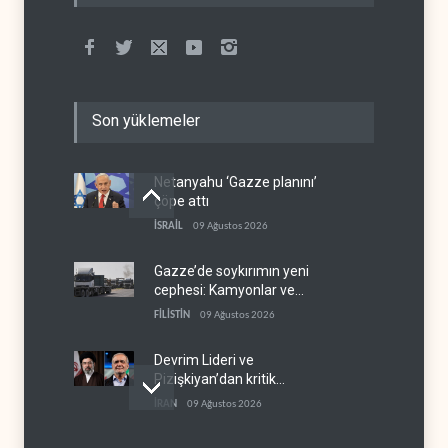
Son yüklemeler
Netanyahu ‘Gazze planını’
çöpe attı
İSRAİL
09 Ağustos 2026
Gazze’de soykırımın yeni
cephesi: Kamyonlar ve
sürücüler de hedefte
FİLİSTİN
09 Ağustos 2026
Devrim Lideri ve
Pizişkiyan’dan kritik
görüşme
İRAN
09 Ağustos 2026