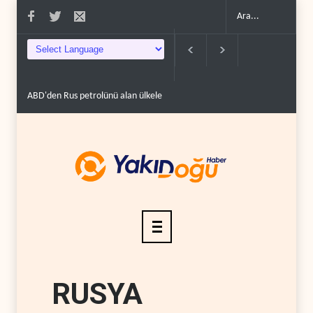
den Rus petrolünü alan ülkelere yüzde 100'e varan g�..
Demokratlar Trump i
RUSYA