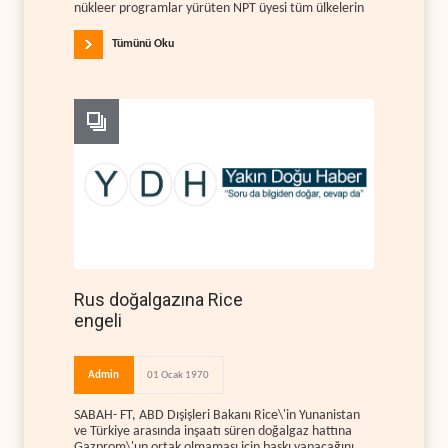
nükleer programlar yürüten NPT üyesi tüm ülkelerin
Tümünü Oku
Rus doğalgazına Rice
engeli
Admin
01 Ocak 1970
SABAH- FT, ABD Dışişleri Bakanı Rice\'in Yunanistan
ve Türkiye arasında inşaatı süren doğalgaz hattına
Gazprom\'un ortak olmaması için baskı yapacağını