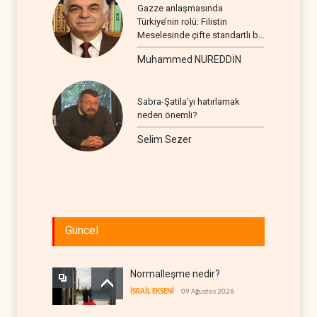
Gazze anlaşmasında
Türkiye’nin rolü: Filistin
Meselesinde çifte standartlı bir
seyir
Muhammed NUREDDİN
Sabra-Şatila’yı hatırlamak
neden önemli?
Selim Sezer
Güncel
Normalleşme nedir?
İSRAİL EKSENİ
09 Ağustos 2026