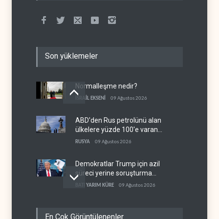
Son yüklemeler
Normalleşme nedir?
İSRAİL EKSENİ
09 Ağustos 2026
ABD'den Rus petrolünü alan
ülkelere yüzde 100'e varan
gümrük vergisi
RUSYA
09 Ağustos 2026
Demokratlar Trump için azil
süreci yerine soruşturma
hazırlıyor
BATI YARIM KÜRE
09 Ağustos 2026
Hürmüz krizi Guyana ve
En Çok Görüntülenenler
Afrika'daki petrol