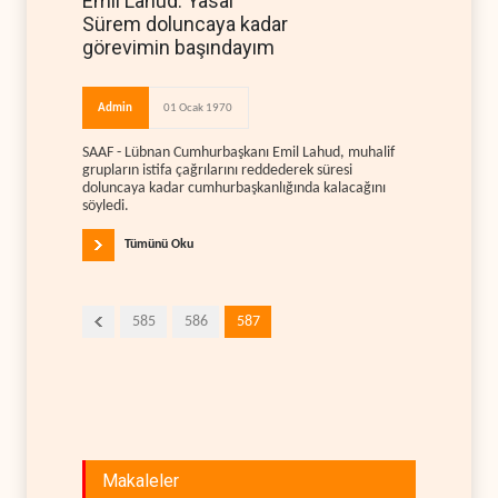
Emil Lahud: Yasal
Sürem doluncaya kadar
görevimin başındayım
Admin
01 Ocak 1970
SAAF - Lübnan Cumhurbaşkanı Emil Lahud, muhalif
grupların istifa çağrılarını reddederek süresi
doluncaya kadar cumhurbaşkanlığında kalacağını
söyledi.
Tümünü Oku
585
586
587
Makaleler