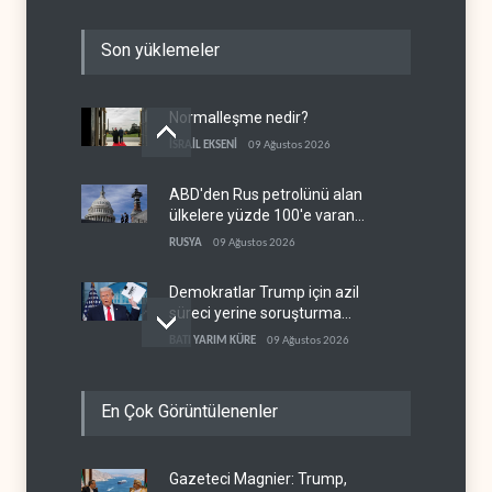
Son yüklemeler
Normalleşme nedir?
İSRAİL EKSENİ
09 Ağustos 2026
ABD'den Rus petrolünü alan
ülkelere yüzde 100'e varan
gümrük vergisi
RUSYA
09 Ağustos 2026
Demokratlar Trump için azil
süreci yerine soruşturma
hazırlıyor
BATI YARIM KÜRE
09 Ağustos 2026
Hürmüz krizi Guyana ve
En Çok Görüntülenenler
Afrika'daki petrol
üreticilerine yaradı
AFRİKA
09 Ağustos 2026
Gazeteci Magnier: Trump,
Pentagon silah şirketlerine