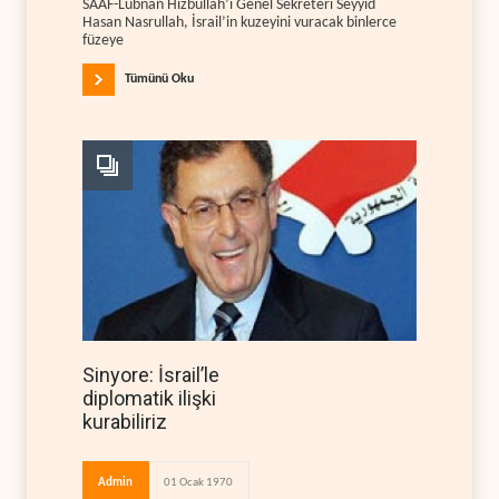
SAAF-Lübnan Hizbullah’ı Genel Sekreteri Seyyid
Hasan Nasrullah, İsrail’in kuzeyini vuracak binlerce
füzeye
Tümünü Oku
Sinyore: İsrail’le
diplomatik ilişki
kurabiliriz
Admin
01 Ocak 1970