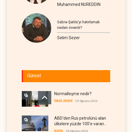
Muhammed NUREDDİN
Sabra-Şatila’yı hatırlamak
neden önemli?
Selim Sezer
Güncel
Normalleşme nedir?
İSRAİL EKSENİ
09 Ağustos 2026
ABD'den Rus petrolünü alan
ülkelere yüzde 100'e varan
gümrük vergisi
RUSYA
09 Ağustos 2026