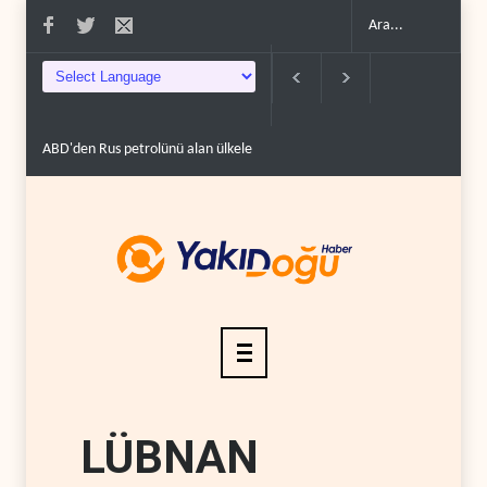
 100'e varan g�..
Demokratlar Trump için azil süreci yerine soruşturma haz
LÜBNAN