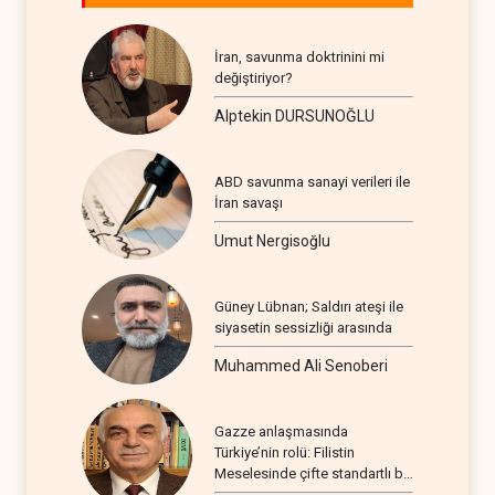
İran, savunma doktrinini mi
değiştiriyor?
Alptekin DURSUNOĞLU
ABD savunma sanayi verileri ile
İran savaşı
Umut Nergisoğlu
Güney Lübnan; Saldırı ateşi ile
siyasetin sessizliği arasında
Muhammed Ali Senoberi
Gazze anlaşmasında
Türkiye’nin rolü: Filistin
Meselesinde çifte standartlı bir
seyir