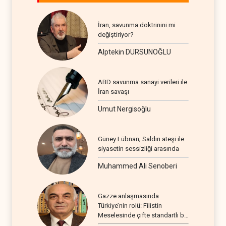
İran, savunma doktrinini mi
değiştiriyor?
Alptekin DURSUNOĞLU
ABD savunma sanayi verileri ile
İran savaşı
Umut Nergisoğlu
Güney Lübnan; Saldırı ateşi ile
siyasetin sessizliği arasında
Muhammed Ali Senoberi
Gazze anlaşmasında
Türkiye’nin rolü: Filistin
Meselesinde çifte standartlı bir
seyir