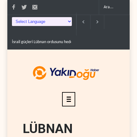
İsrail güçleri Lübnan ordusunu hedef aldı..
Foreign Affairs: ABD Ortadoğ
LÜBNAN