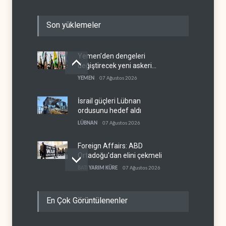
Son yüklemeler
Yemen’den dengeleri
değiştirecek yeni askeri
denklem
YEMEN
07 Ağustos 2026
İsrail güçleri Lübnan
ordusunu hedef aldı
LÜBNAN
07 Ağustos 2026
Foreign Affairs: ABD
Ortadoğu'dan elini çekmeli
BATI YARIM KÜRE
07 Ağustos 2026
Suudi Arabistan, Türkiye ve
En Çok Görüntülenenler
Pakistan ortak savunma
anlaşması imzaladı
ARAP DÜNYASI
07 Ağustos 2026