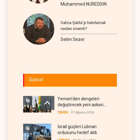
Muhammed NUREDDİN
Sabra-Şatila’yı hatırlamak
neden önemli?
Selim Sezer
Güncel
Yemen’den dengeleri
değiştirecek yeni askeri
denklem
YEMEN
07 Ağustos 2026
İsrail güçleri Lübnan
ordusunu hedef aldı