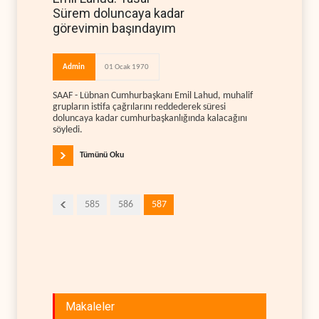
Sürem doluncaya kadar
görevimin başındayım
Admin
01 Ocak 1970
SAAF - Lübnan Cumhurbaşkanı Emil Lahud, muhalif
grupların istifa çağrılarını reddederek süresi
doluncaya kadar cumhurbaşkanlığında kalacağını
söyledi.
Tümünü Oku
585
586
587
Makaleler