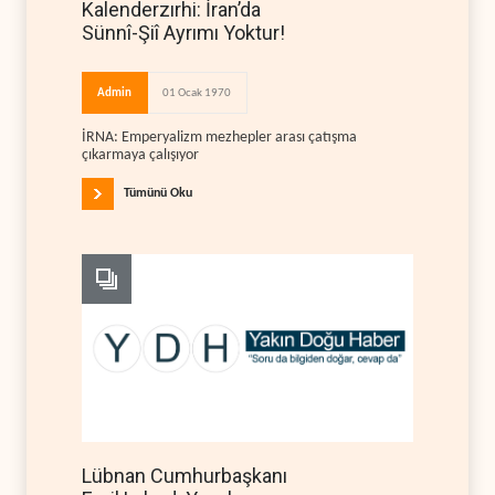
Kalenderzırhi: İran’da
Sünnî-Şiî Ayrımı Yoktur!
Admin
01 Ocak 1970
İRNA: Emperyalizm mezhepler arası çatışma
çıkarmaya çalışıyor
Tümünü Oku
Lübnan Cumhurbaşkanı