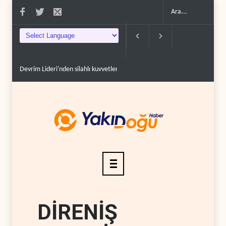
Devrim Lideri'nden silahlı kuvvetlerde altı üst düzey at..
ABD'li Senatör
DİRENİŞ