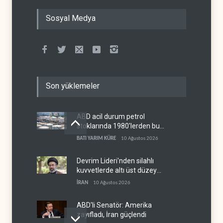
Sosyal Medya
Son yüklemeler
ABD acil durum petrol
stoklarında 1980'lerden bu
yana en düşük seviye
BATI YARIM KÜRE
10 Ağustos 2026
Devrim Lideri'nden silahlı
kuvvetlerde altı üst düzey
atama
İRAN
10 Ağustos 2026
ABD'li Senatör: Amerika
zayıfladı, İran güçlendi