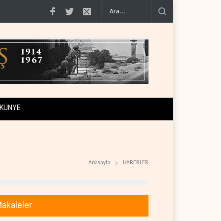
de 100'e varan g�..
Demokratlar Trump için azil süreci yerine soruşturma ha
KÜNYE
Anasayfa
HABERLER
akaleler