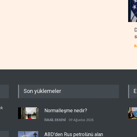
D
s
B
Son yüklemeler
E
ek
Normalleşme nedir?
İSRAİL EKSENİ
09 Ağustos 2026
ABD'den Rus petrolünü alan