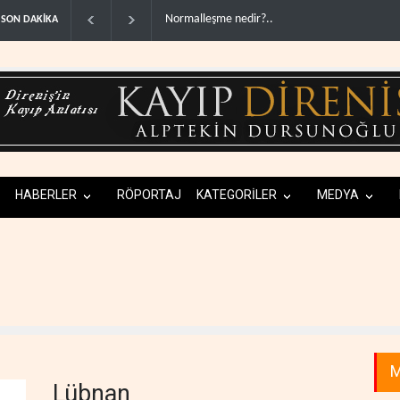
Normalleşme nedir?..
ABD'den Rus petrolünü alan ülkelere yüz
SON DAKİKA
HABERLER
RÖPORTAJ
KATEGORİLER
MEDYA
M
Lübnan