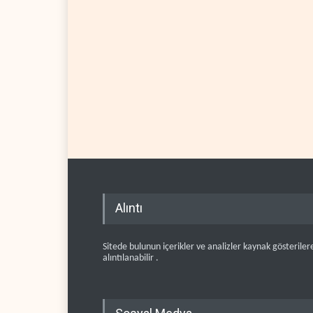
Alıntı
Sitede bulunun içerikler ve analizler kaynak gösteriler
alıntılanabilir .