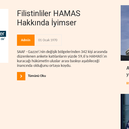
Filistinliler HAMAS
Hakkında İyimser
Admin
01 Ocak 1970
SAAF - Gazze\'nin değişik bölgelerinden 342 kişi arasında
düzenlenen ankete katılanların yüzde 59,6’sı HAMAS\'ın
kuracağı hükümetin uluslar arası baskıyı aşabileceği
inancında olduğunu ortaya koydu.
A
y
Tümünü Oku
R