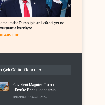
emokratlar Trump için azil süreci yerine
oruşturma hazırlıyor
ATI YARIM KÜRE
n Çok Görüntülenenler
Gazeteci Magnier: Trump,
Hürmüz Boğazı denetimini
doğrudan İran ve Umman'a
RÖPORTAJ
07 Ağustos 2026
teslim etti