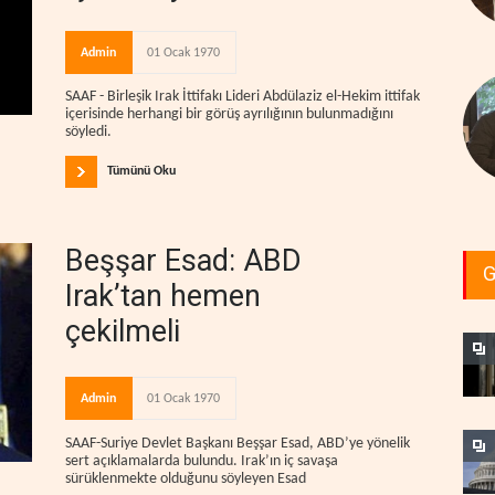
Admin
01 Ocak 1970
SAAF - Birleşik Irak İttifakı Lideri Abdülaziz el-Hekim ittifak
içerisinde herhangi bir görüş ayrılığının bulunmadığını
söyledi.
Tümünü Oku
Beşşar Esad: ABD
G
Irak’tan hemen
çekilmeli
Admin
01 Ocak 1970
SAAF-Suriye Devlet Başkanı Beşşar Esad, ABD’ye yönelik
sert açıklamalarda bulundu. Irak’ın iç savaşa
sürüklenmekte olduğunu söyleyen Esad