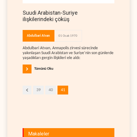
Suudi Arabistan-Suriye
ilişkilerindeki çöküş
Abdulbari Atvan
01 Ocak 1970
Abdulbari Atvan, Annapolis zirvesi sürecinde
yakınlaşan Suudi Arabistan ve Suriye’nin son günlerde
yaşadıkları gergin ilişkileri ele aldı:
Tümünü Oku
39
40
41
Makaleler