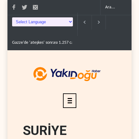
rası 1.257 can kaybı..
ABD’nin onlarca savaş uçağı da yetmedi: Hürmüz’de ..
SURİYE