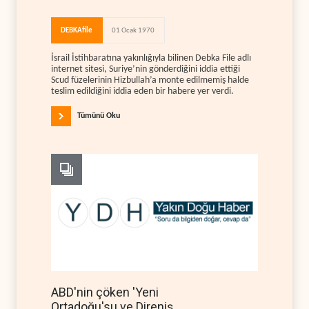
DEBKAfile
01 Ocak 1970
İsrail İstihbaratına yakınlığıyla bilinen Debka File adlı
internet sitesi, Suriye’nin gönderdiğini iddia ettiği
Scud füzelerinin Hizbullah’a monte edilmemiş halde
teslim edildiğini iddia eden bir habere yer verdi.
Tümünü Oku
ABD'nin çöken 'Yeni
Ortadoğu'su ve Direniş