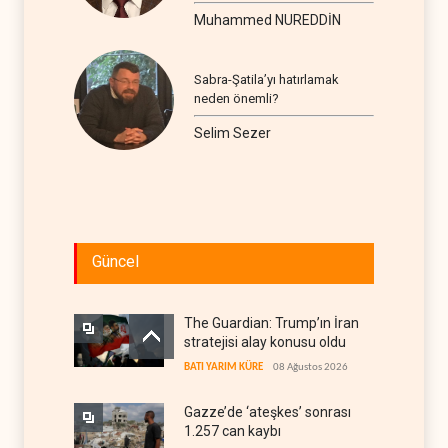
seyir
Muhammed NUREDDİN
Sabra-Şatila’yı hatırlamak
neden önemli?
Selim Sezer
Güncel
The Guardian: Trump’ın İran
stratejisi alay konusu oldu
BATI YARIM KÜRE
08 Ağustos 2026
Gazze’de ‘ateşkes’ sonrası
1.257 can kaybı