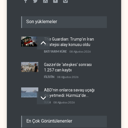
Son yüklemeler
The Guardian: Trump’ın İran
stratejisi alay konusu oldu
BATI YARIM KÜRE
08 Ağustos 2026
Gazze’de ‘ateşkes’ sonrası
1.257 can kaybı
FİLİSTİN
08 Ağustos 2026
ABD’nin onlarca savaş uçağı
da yetmedi: Hürmüz’de
gemi vuruldu
İRAN
08 Ağustos 2026
Necef İmamı'ndan bölgesel
En Çok Görüntülenenler
'Arap projesi' uyarısı