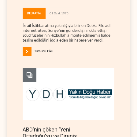
DEBKAfile
01 Ocak 1970
İsrail İstihbaratına yakınlığıyla bilinen Debka File adlı
internet sitesi, Suriye’nin gönderdiğini iddia ettiği
Scud füzelerinin Hizbullah’a monte edilmemiş halde
teslim edildiğini iddia eden bir habere yer verdi.
Tümünü Oku
ABD'nin çöken 'Yeni
Ortadoğu'su ve Direniş