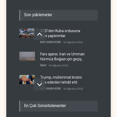
Son yüklemeler
ABD'den Küba ordusuna
yeni yaptırımlar
BATI YARIM KÜRE
06 Ağustos 2026
Fars ajansı: İran ve Umman
Hürmüz Boğazı için geçiş
koridorlarında anlaştı
İRAN
06 Ağustos 2026
Trump, mühimmat krizini
ifşa edenleri tehdit etti
BATI YARIM KÜRE
06 Ağustos 2026
Demokratlar: Trump Batı
En Çok Görüntülenenler
Şeria'da işgalci
yerleşimcilere cezasızlık
BATI YARIM KÜRE
06 Ağustos 2026
sağladı