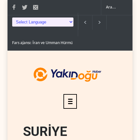
 İran ve Umman Hürmüz Boğazı için geçiş..
Trump, mühimmat krizini ifşa edenle
SURİYE