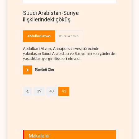
Suudi Arabistan-Suriye
ilişkilerindeki çöküş
Abdulbari Atvan
01 Ocak 1970
Abdulbari Atvan, Annapolis zirvesi sürecinde
yakınlaşan Suudi Arabistan ve Suriye’nin son günlerde
yaşadıkları gergin ilişkileri ele aldı:
Tümünü Oku
39
40
41
Makaleler